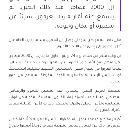
ال 2000 مهاجر. منذ ذلك الحين، لم
يسمع عنه أقاربه ولا يعرفون شيئاً عن
مصيره أو مكان وجوده.
مازن دفع الله مواطن سوداني وصل إلى المغرب منذ ما يقارب العام على
أمل الوصول إلى إحدى دول الاتحاد الأوروبي.
في وقت مبكر من صباح يوم 24 يونيو ، حاول ما يقارب ال 2000 مهاجر،
بمن فيهم دفع الله، عبور الحدود بين المغرب وجيب مليلية الإسباني.
عندما اقتربوا من سياج مقفلٍ بالسلاسل المحيط بمليلية، استخدمت
قوات الأمن الإسبانية والمغربية القوة المفرطة لمنعهم من عبور
الحدود.
استخدم الحرس المدني الإسباني الغاز المسيل للدموع والرصاص
المطاطي، فيما قامت أجهزة إنفاذ القانون المغربية المكونة من قوات
المساعدة والأمن الوطني والدرك والجيش وقوات الأمن المحلية بضرب
الأفراد بالهراوات.
تُظهر مقاطع فيديو للتدخل بقيادة قوات الأمن المغربية جثثًا ملقاة على
الأرض في برك من الدماء وعناصر الشرطة يضربون رجالاً أصيبوا بجروح