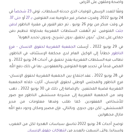
واضحة وملقون على الأرض.
وفقًا للعدد الرسمي للوفيات الذي حددته السلطات، توفي
23 شخصاً
في
24 يونيو 2022. وقدرت مصادر غير حكومية عدد المتوفين
بـ 27
أو
حتى 37
.
في وقت مبكر من يوم 26 يونيو ، تم حفر القبور في مقبرة الناظور
لدفن
جثث
المتوفين. ثم اتُهمت السلطات المغربية بمحاولة تنظيم دفن
جماعي على عجل، "بدون تحقيق، بدون تشريح، وبدون تحديد الهوية".
في 29 يونيو 2022 ، أرسلت
الجمعية المغربية لحقوق الانسان - فرع
الناظور
خطاباً إلى الوكيل العام لدى محكمة الإستئناف في الناظور،
تطالب فيه السلطات المغربية بفتح تحقيق في أحداث 24 يونيو 2022 ، و
المضي قدماً في تحديد هوية المتوفين والمفقودين، بما في ذلك دفع الله.
في 28 يونيو 2022 ، عقد اجتماع بين الجمعية المغربية لحقوق الإنسان-
فرع الناظور والمجلس الوطني لحقوق الإنسان، أثارت خلاله الجمعية
المغربية قضية المختفين. بالإضافة إلى ذلك في 30 يونيو 2022 ، ذهب
وفد من الجمعية المغربية إلى مشرحة مستشفى الناظور مع صور
للأشخاص المفقودين. كما طلب وفدها معلومات من مدير
المستشفى، لكن دون جدوى. وبالتالي، فإن مصير ومكان وجود دفع الله
مازال مجهولين.
توضح أحداث 24 يونيو 2022 تناسق سياسات الهجرة لكل من المغرب
وإسبانيا، والتي اتسمت بالعديد من
انتهاكات حقوق الإنسان
.