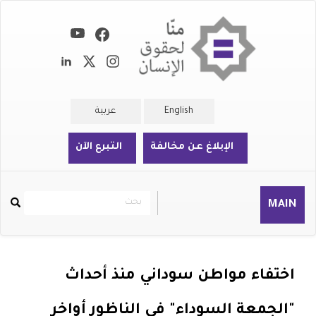
تجاوز
إلى
المحتوى
الرئيسي
English
عربية
الإبلاغ عن مخالفة
التبرع الآن
بحث
بحث
MAIN
Rechercher
اختفاء مواطن سوداني منذ أحداث
"الجمعة السوداء" في الناظور أواخر