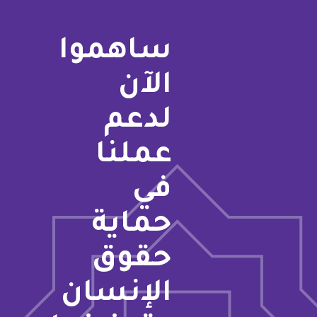
ساهموا
الآن
لدعم
عملنا
في
حماية
حقوق
الإنسان