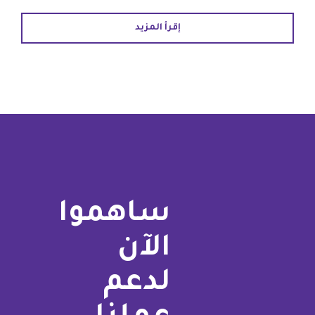
إقرأ المزيد
ساهموا
الآن
لدعم