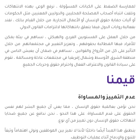
لممارسة الضغط على الكيانات المسؤولة ، نرفع الوعي بهذه الانتهاكات
ونلفت انتباه أصحاب المصلحة المحليين والدوليين المعنيين مثل الحكومات
أو آليات حماية حقوق الإنسان أو الأعمال التجارية. من خلال القيام بذلك ، نفند
بفعالية روايات الدول فيما يتعلق بانتهاكاتها لالتزامات القانون الدولي.
من خلال العمل على المستويين الفردي والهيكلي ، نساهم في بيئة يمكن
للأفراد فيها المطالبة بحقوقهم ، وتعزيز التغيير في مجتمعاتهم. من خلال
التأثير على كل من الأرواح والقوانين ، نساهم في ضمان أن يعيش الناس في
منطقة الشرق الأوسط وشمال إفريقيا في مجتمعات عادلة ومسالمة ، تقوم
على سيادة القانون والاعتراف الفعال واحترام حقوق وحريات الجميع.
قيمنا
عدم التمييز والمساواة
نحن نؤمن بعالمية حقوق الإنسان ، مما يعني أن جميع البشر لهم نفس
الحقوق على قدم المساواة. على هذا النحو ، نحن ندافع عن جميع ضحايا
انتهاكات حقوق الإنسان دون تمييز من أي نوع.
ينطبق هذا المبدأ أيضًا داخليًا لأننا لا نميز بين الموظفين ونولي اهتماماً وثيقاً
للتنوع والإدماج أثناء عمليات التوظيف.