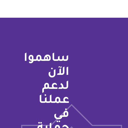
ساهموا
الآن
لدعم
عملنا
في