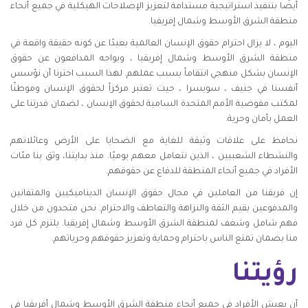
أيضًا بتنفيذ استراتيجية مستدامة لتعزيز الإصلاحات الهيكلية في جميع أنحاء
منطقة الشرق الأوسط وشمال إفريقيا.
اليوم ، لا يزال احترام حقوق الإنسان العالمية بعيدًا عن كونه حقيقة واقعة في
منطقة الشرق الأوسط وشمال إفريقيا ، ويواجه المدافعون عن حقوق
الإنسان بشكل منهجي انتقاماً بسبب عملهم. لهذا السبب اخترنا أن نؤسس
أنفسنا في جنيف ، سويسرا ، حيت تعتبر مركزاً لحقوق الإنسان وموطنًا
لمكتب مفوضية الأمم المتحدة السامية لحقوق الإنسان ، لضمان قدرتنا على
العمل بأمان وحرية.
نحافظ على علاقات وثيقة للغاية مع الضحايا على الأرض وعائلاتهم
والنشطاء الشعبيين ، الذين نتعامل معهم يوميًا. منذ بدايتنا، وثق بنا مئات
الأفراد في جميع أنحاء المنطقة للدفاع عن حقوقهم.
إن فريقنا من العاملين في مجال حقوق الإنسان الديناميكيين والمتفانين
والمدفوعين بقيم الثقة والنزاهة والتعاطف والاحترام. نحن متحدون من خلال
فهم شامل وشغف لمنطقة الشرق الأوسط وشمال إفريقيا. يلتزم كل فرد
منا بضمان تمتع الناس باحترام وحماية وتعزيز حقوقهم وحرياتهم.
رؤيتنا
أن يعيش الأفراد في جميع أنحاء منطقة الشرق الأوسط وشمال أفريقيا في