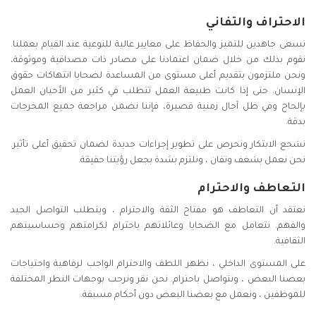
الاحتراف والتفاني
نسعى جاهدين للتميز والحفاظ على معايير عالية للنوعية عند القيام بعملنا.
نقوم بذلك من خلال ضمان اعتمادنا على مصادر ذات مصداقية وموثوقة،
ونحن ملتزمون بتقديم أعلى مستوى من المساعدة لضحايا انتهاكات حقوق
الإنسان. حتى إذا كانت طبيعة العمل تتطلب في كثير من الأحيان العمل
بإلحاح وفي ظل آجال زمنية قصيرة، فإننا نضمن مراجعة جميع المخرجات
بدقة.
نشجع الابتكار ونحرص على تطوير إجراءات جديدة لضمان تحقيق أعلى تأثير.
نحن نعمل بشغف وتفان ، ونلتزم بشدة بجعل رؤيتنا حقيقة.
التعاطف والاحترام
نعتقد أن التعاطف هو مفتاح الثقة والاحترام ، ويتطلب التواصل الجيد
والفهم. نتعامل مع الضحايا وعائلاتهم باحترام لكرامتهم وحساسيتهم
الثقافية.
على المستوى الداخلي ، نظهر اللطف والاحترام الواجب لرفاهية واحتياجات
بعضنا البعض ، ونتواصل باحترام. نحن نقر ونرحب بوجهات النظر المختلفة
للموظفين ، ونعمل مع بعضنا البعض دون أحكام مسبقة.