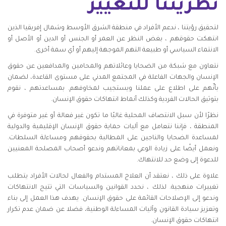
نظريتنا للتغيير
لتحقيق رؤيتنا ، ندعم الأفراد في منطقة الشرق الأوسط وشمال إفريقيا الذين
انتهكت حقوقهم ، بغض النظر عن العمر أو الجنس أو الدين أو الأصل أو
الانتماء السياسي أو طبيعة التهم الموجهة إليهم أو أي سمة أخرى.
نتعاون مع شبكة من الضحايا وعائلاتهم والمحامين والمدافعين عن حقوق
الإنسان والجهات الفاعلة في المجتمع المدني على مستوى القاعدة، لضمان
بأنّهم على اطلاع على عملنا ويستجيب لمخاوفهم. بمساعدتهم ، نقوم
بتوثيق الحالات الفردية وكذلك أنماط انتهاكات حقوق الإنسان.
نظرًا لأن سبل الانتصاف المحلية غالبًا ما تكون غير فعالة أو غير متوفرة في
المنطقة ، فإننا نتعامل مع آليات حماية حقوق الإنسان الإقليمية والدولية
لمساعدة الضحايا والناجين على المطالبة بحقوقهم ومساءلة السلطات.
ونعمل أيضًا على زيادة الوعي بمعاناتهم وندعو أصحاب المصلحة المعنيين
للدعوة إلى وضع حد للانتهاك.
علاوة على ذلك ، نعتقد أن العلاج المستدام والفعال لحالات الأفراد يتطلب
تغييرات منهجية. لذلك ، نحدد القوانين والسياسات التي تتيح الانتهاكات
وندعو إلى الإصلاحات القائمة على حقوق الإنسان. يهدف هذا العمل إلى بناء
وتعزيز سيادة القانون وآليات المساءلة الوطنية، فضلا عن ضمان عدم تكرار
انتهاكات حقوق الإنسان.