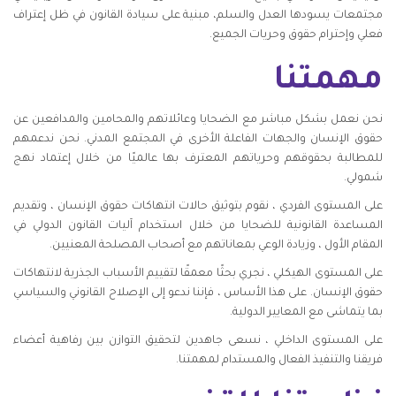
مجتمعات يسودها العدل والسلم، مبنية على سيادة القانون في ظل إعتراف
فعلي وإحترام حقوق وحريات الجميع.
مهمتنا
نحن نعمل بشكل مباشر مع الضحايا وعائلاتهم والمحامين والمدافعين عن
حقوق الإنسان والجهات الفاعلة الأخرى في المجتمع المدني. نحن ندعمهم
للمطالبة بحقوقهم وحرياتهم المعترف بها عالميًا من خلال إعتماد نهج
شمولي.
على المستوى الفردي ، نقوم بتوثيق حالات انتهاكات حقوق الإنسان ، وتقديم
المساعدة القانونية للضحايا من خلال استخدام آليات القانون الدولي في
المقام الأول ، وزيادة الوعي بمعاناتهم مع أصحاب المصلحة المعنيين.
على المستوى الهيكلي ، نجري بحثًا معمقًا لتقييم الأسباب الجذرية لانتهاكات
حقوق الإنسان. على هذا الأساس ، فإننا ندعو إلى الإصلاح القانوني والسياسي
بما يتماشى مع المعايير الدولية.
على المستوى الداخلي ، نسعى جاهدين لتحقيق التوازن بين رفاهية أعضاء
فريقنا والتنفيذ الفعال والمستدام لمهمتنا.