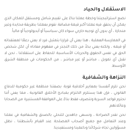
الاستقلال والحياد
نضع استراتيجيتنا وخطة عملنا بناءً على تقييم شامل ومستقل للمكان الذي
يمكن أن يحقق فيه عملنا أكبر قيمة مضافة. نقوم بعملنا بطريقة محايدة وغير
منحازة ، أي بدون أي توجيه خارجي سواء كان سياسياً أو أيديولوجياُ أو مالياُ.
في الممارسة العملية ، هذا يعني أن قرارنا بتمثيل فرد لا يعني دعمًا لمعتقداته
أو قيمه ، ولكنه يعني بدلاً من ذلك التجذر في مفهوم مفاداه أن لكل شخص
الحق في نفس الحقوق والحريات الأساسية. للحفاظ على استقلالنا ، نحن لا
نقبل أي تمويل ، مباشر أو غير مباشر ، من الحكومات في منطقة الشرق
الأوسط.
النزاهة والشفافية
نحن نلزم أنفسنا بمعايير أخلاقية قوية. بصفتنا منظمة غير حكومية للدفاع
القانوني ، فإن هذا يستلزم الالتزام بمبادئ الأخلاق القانونية ، مما يعني أننا
نحترم قواعد السرية ونتصرف فقط بناءً على الموافقة المستنيرة من الضحايا
وعائلاتهم.
نحن نقدر الصراحة ، ونسعى جاهدين للتحلي بالصدق والشفافية في عملنا
وعند التعامل مع جميع أصحاب المصلحة. عند القيام بأنشطتنا ، نظل
مسؤولين تجاه شركائنا وداعمينا ومستفيدينا.