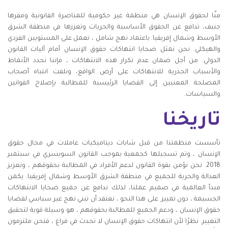
منّا لحقوق الإنسان هي منظمة غير حكومية للمناصرة القانونية ومقرها
جنيف، تدافع عن الحقوق الأساسية والحريات وتعززها في منطقة الشرق
الأوسط وشمال إفريقيا. باعتماد نهج شامل ، نعمل على المستويين الفردي
والهيكلي. نحن نمثل ضحايا انتهاكات حقوق الإنسان أمام آليات القانون
الدولي. من أجل ضمان عدم تكرار هذه الانتهاكات ، فإننا نحدد الأنماط
والأسباب الجذرية للانتهاكات على أرض الواقع، ونلفت انتباه أصحاب
المصلحة المعنيين إلى القضايا الرئيسية للمطالبة بإصلاح القوانين
والسياسات.
تاريخنا
تأسست منظمتنا من قبل شابات ديناميكيات عاملات في مجال حقوق
الإنسان ، وتم تسجيلها كجمعية بموجب القانون السويسري في سبتمبر
2018. نحن نؤمن بقوة القانون لدعم الأفراد في المطالبة بحقوقهم ، وتعزيز
العدالة والحرية للجميع في منطقة الشرق الأوسط وشمال إفريقيا. يكمن
مبدأ العالمية في صميم عملنا، لذلك ندافع عن جميع ضحايا الانتهاكات
الجسيمة ، دون تمييز. على هذا النحو ، نعتقد أن تبني نهج غير سياسي لقضايا
حقوق الإنسان ، ودعم الجميع للمطالبة بحقوقهم ، هو وسيلة قوية لتحقيق
التغيير. نظرًا لأن انتهاكات حقوق الإنسان لا تحدث في فراغ ، فنحن ملتزمون