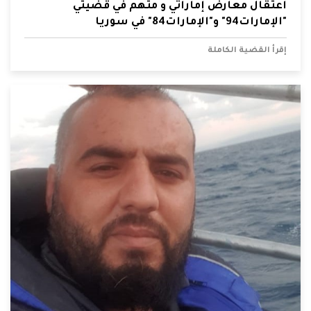
اعتقال معارض إماراتي و متهم في قضيتي
"الإمارات94" و"الإمارات84" في سوريا
إقرأ القضية الكاملة