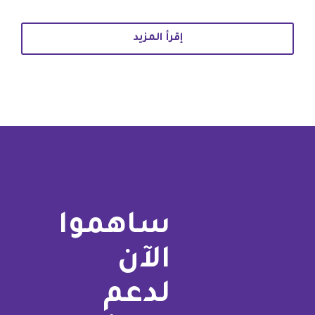
إقرأ المزيد
ساهموا
الآن
لدعم