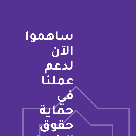
ساهموا
الآن
لدعم
عملنا
في
حماية
حقوق