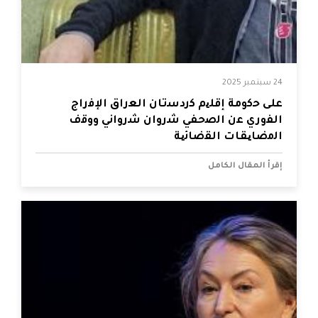
24 سبتمبر 2025
ﻋﻠﻰ ﺣﻛوﻣﺔ إﻗﻠﯾم ﻛردﺳﺗﺎن اﻟﻌراق اﻹﻓراج
اﻟﻔوري ﻋن اﻟﺻﺣﻔﻲ ﺷروان ﺷرواﻧﻲ ووﻗف
اﻟﻣﺿﺎﯾﻘﺎت اﻟﻘﺿﺎﺋﯾﺔ
إقرأ المقال الكامل