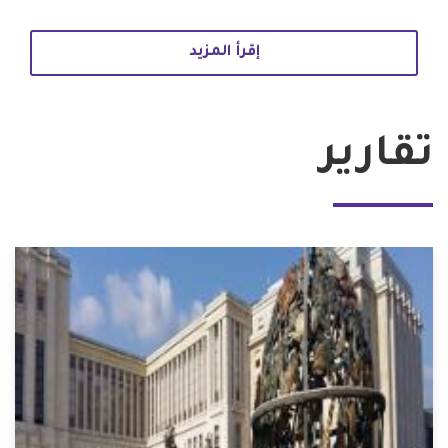
إقرأ المزيد
تقارير