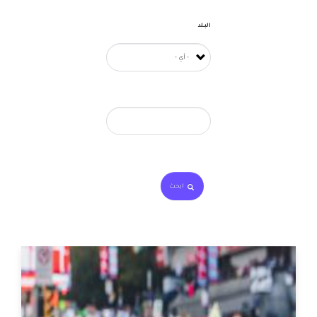
البلد
ابحث