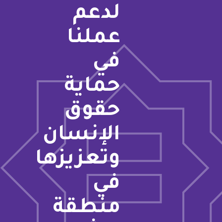
لدعم
عملنا
في
حماية
حقوق
الإنسان
وتعزيزها
في
منطقة