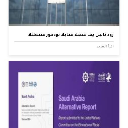
رود نانبل يف عنقلا عنابلا نودحور عننطنلا
اقرأ المزيد