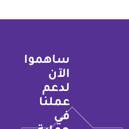
ساهموا
الآن
لدعم
عملنا
في