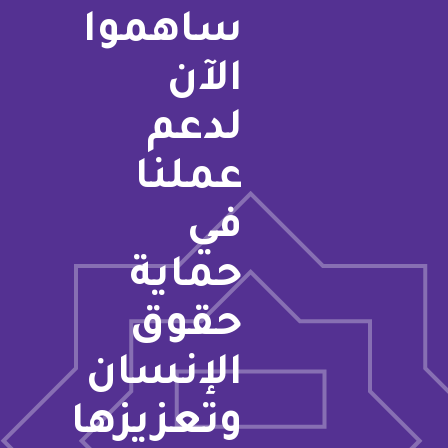
ساهموا
الآن
لدعم
عملنا
في
حماية
حقوق
الإنسان
وتعزيزها