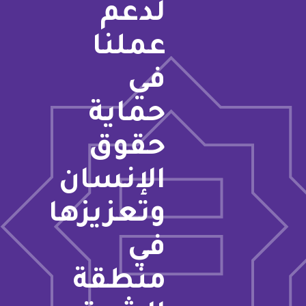
لدعم
عملنا
في
حماية
حقوق
الإنسان
وتعزيزها
في
منطقة