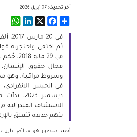
آخر تحديث:
07 أبريل 2026
فلسطين
App
nkedIn
Facebook
X
Share
قطر
في 20 
السعودية
ثم اختفى واحتجزته قوا
في 29 ماي
السودان
مجال حقوق الإنسان،
وشروط مراقبة. وهو محت
سوريا
تونس
ديسمبر 023
الاستئناف الفيدرالية 
الإمارات
بتهم جديدة تتعلق بالإر
اليمن
أحمد منصور هو مدافع بارز 