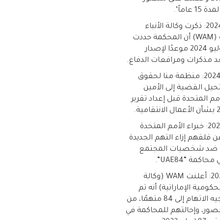
 عاماً’.
10 مايو 2024: ذكرت وكالة الأنباء
الإماراتية (WAM) أن المحكمة حددت
يوم 10 يوليو 2024 موعدًا لإصدار
د مذكرات ومرافعات الدفاع.
15 أبريل 2024: منظمة منا لحقوق
حيل القضية إلى الأمين
مم المتحدة قبل إعداد تقرير
19 يناير 2024: خبراء الأمم المتحدة
 قلقهم إزاء التهم الجديدة
 ضد شخصيات المجتمع
حاكمة “UAE84”.
6 يناير 2024: أعلنت WAM (وكالة
لحكومية الإماراتية) أنه تم
إعادة توجيه الاتهام إلى 84 متهمًا، من
صور، وإحالتهم للمحاكمة في