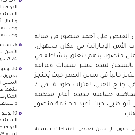
الدولة با
Whats
Li
وخمسة أحكام
مارس 2017، ألقي القبض على أحمد منصور في منزله
ت الأمن الإماراتية في مكان مجهول.
الأمين ال
و 2018، حُكم على منصور، بتهم تتعلق بنشاطه في
2024 حول الأعمال الانتقامية.
 بالسجن لمدة عشر سنوات وغرامة
جز حالياً في سجن الصدر حيث يُحتجز
يعربون ع
في الحبس الانفرادي، في جناح العزل، لفترات طويلة. في 7
2، بدأت محاكمة جماعية جديدة أمام محكمة
المخاوف 
والشرعية
في أبو ظبي، حيث أعيد محاكمة منصور
هاب.
الاستئناف
عن حقوق الإنسان تعرض لاعتداءات جسدية