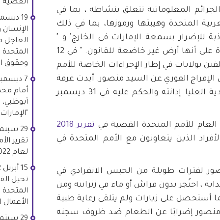
القضية رقم 87 لعا
لجرائم المعلوماتية تتعلق بنشاطه ، بما في
عربية المتحدة وهيبتها ورموزها، بما في ذلك
بة للإضرار بسمعة الإمارات في الخارج" و "
العاجل م
تصوير الإمارات العربية المتحدة على أنها أرض غير خاضعة للقانون. " في 12
المتحدة 
وحقوق ال
ن المكلفين بولايات في إطار الإجراءات الخاصة للأمم
 الإفراج الفوري عن السيد منصور. أيدت غرفة
أمام محك
أمن الدولة في المحكمة الاتحادية العليا إدانته والحكم عليه في 31 ديسمبر
أبوظبي، 
"الإمارات 84".
تقرير 2018
أفراد الذين يتعاونون مع الأمم المتحدة في
تقرير الأ
لعام 2022 بشأن الأعمال الانتقامية.
ور لفترات طويلة من الحبس الانفرادي في
تحيل القض
ية ، احتُجز بدون فراش أو ماء في زنزانته ومن
ما أستحصل على زيارات ولم يتلقى رعاية طبية
الأعمال ا
ي 17 مارس 2019 ، بدأ منصور إضرابًا عن الطعام ضد ظروف سجنه