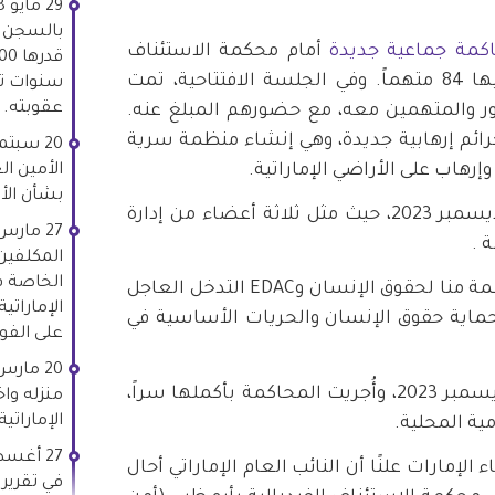
بالسجن ل
كمة جماعية جديدة
أمام محكمة الاستئناف
الاتحادية في أبوظبي، شارك فيها 84 متهماً. وفي الجلسة الافتتاحية، تمت
سنوات تح
عقوبته.
ر والمتهمين معه، مع حضورهم المبلغ عنه.
رائم إرهابية جديدة، وهي إنشاء منظمة سرية
هاب على الأراضي الإماراتية.
بشأن الأع
وعقدت الجلسة الثانية في 14 ديسمبر 2023، حيث مثل ثلاثة أعضاء من إدارة
 .
المكلفين 
الخاصة ف
في 19 ديسمبر 2023، طلبت منظمة منا لحقوق الإنسان وEDAC التدخل العاجل
الإمارات
حماية حقوق الإنسان والحريات الأساسية في
على الفور
وعقدت الجلسة الثالثة في 21 ديسمبر 2023، وأُجريت المحاكمة بأكملها سراً،
منزله واخ
الإماراتية
ية المحلية.
ت وكالة أنباء الإمارات علنًا أن النائب العام الإماراتي أحال
في تقرير 