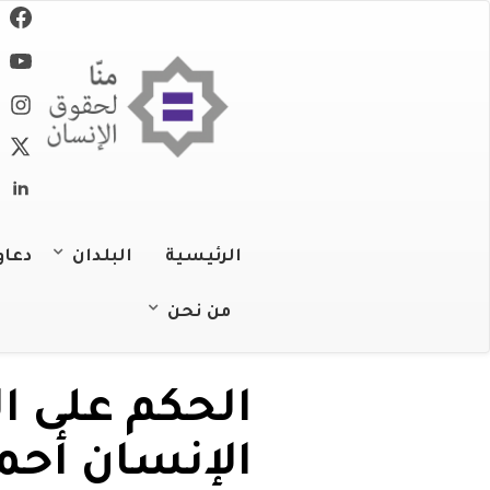
تجاوز
إلى
المحتوى
الرئيسي
الرئيسية
البلدان
دعاو
الجزائر
من نحن
عن المنظمة
البحرين
الحكم على ا
عملنا
جزر القمر
الإنسان أحم
فريقنا
جيبوتي