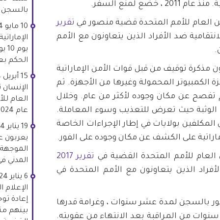
خضع لمنع السفر.
بالسجن لمدة 15
تقرير
نتقامية ضد الأفراد الذين يتعاونون مع الأمم
.
الحكم بع
 اعتقل من دون مذكرة توقيف من قبل قوات الأمن الإماراتية
 الكمبيوتر المحمولة وغيرها من الأجهزة. ثم
الإنسان ت
تفصح عن مكان وجوده لأكثر من عام. وخلال
العام للأ
 الوثبة حيث تعرض للتعذيب وسوء المعاملة.
عام 2024 بشأن الأعمال الانتقامية.
 حث ثلاثة من المكلفين بولايات في إطار الإجراءات الخاصة
اراتية على الكشف عن مكان وجوده على الفور.
يعربون عن
الموجهة
تقرير 2017
المدني في م
أفراد الذين يتعاونون مع الأمم المتحدة في
الإعلام ا
حُكم على منصور بالسجن لمدة عشر سنوات ، وغرامة قدرها
بينهم من
، وثلاث سنوات من المراقبة بعد الانتهاء من عقوبته.