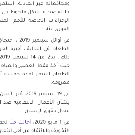
ومحاكماته غير العادلة. استم
الإجراءات الخاصة للأمم الم
الفوري عنه.
في أوائل سبت
الطعام. في البداية ، أجبره ال
حيث أخذ فقط العصير والمياه ا
الطعام استمر لمدة خمسة أشهر
معروفة.
في 19 سبتمبر 2019، أثار الأمين العام للأمم المتحدة القضية في
بشأن الأعمال الانتقامية ضد ال
مجال حقوق الإنسان.
في 1 مايو 2020،
أحالت منّا
لحقو
التخويف والانتقام من أجل التعا