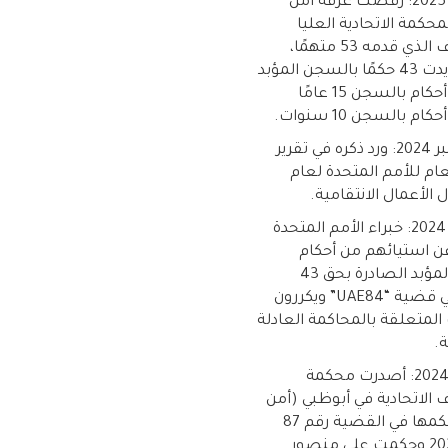
4 مارس 2025: رفضت غرفة أمن
لمحكمة الاتحادية العليا
الاستئناف الذي قدمه 53 متهمًا،
وبالتالي أيدت 43 حكمًا بالسجن المؤبد
وخمسة أحكام بالسجن 15 عامًا
 بالسجن 10 سنوات.
26 سبتمبر 2024: ورد ذكره في تقرير
عام للأمم المتحدة لعام
30 يوليو 2024: خبراء الأمم المتحدة
ن استيائهم من أحكام
السجن المؤبد الصادرة بحق 43
متهماً في قضية “UAE84” ويكررون
المتعلقة بالمحاكمة العادلة
.
10 يوليو 2024: أصدرت محكمة
 الاتحادية في أبوظبي (أمن
الدولة) حكمها في القضية رقم 87
لسنة 2023 وحكمت على منصور