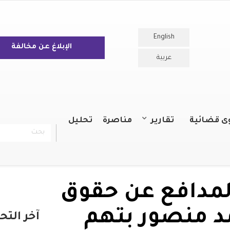
English
الإبلاغ عن مخالفة
عربية
ى قضائية
تقارير
مناصرة
تحليل
بحث
chercher
التقارير السنوية
التقارير
لمدافع عن حقوق
د منصور بتهم
آخر التح