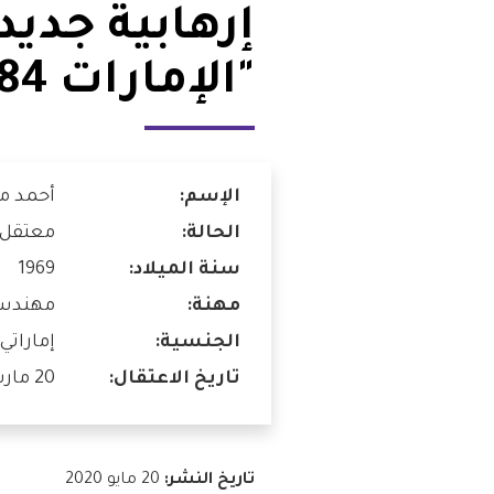
إرهابية جدي
شواغر
مصر
"الإمارات 84"
اتصل بنا
العراق
الأردن
الإسم:
أحمد م
الكويت
الحالة:
معتقل
لبنان
سنة الميلاد:
1969
مهنة:
مهندس 
ليبيا
الجنسية:
إماراتي
تاريخ الاعتقال:
موريتانيا
20 مارس 2017
المغرب
تاريخ النشر:
20 مايو 2020
عمان