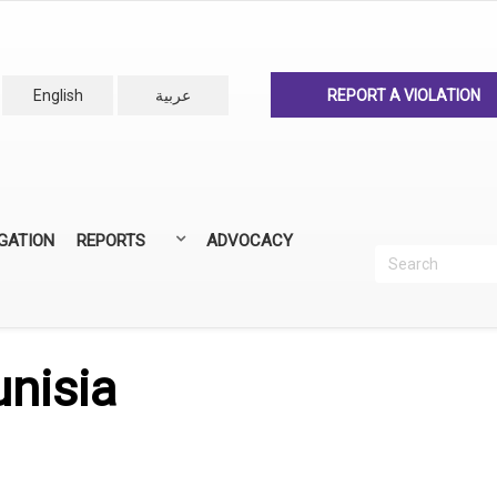
English
عربية
REPORT A VIOLATION
IGATION
REPORTS
ADVOCACY
Search
Recherc
ANNUAL REPORTS
ALL REPORTS
unisia