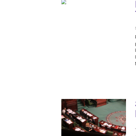
IRAQ
CONTACT
JORDAN
KUWAIT
LEBANON
LIBYA
MAURITANIA
MOROCCO
OMAN
PALESTINE
QATAR