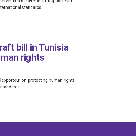
ntervention of UN Special Rapporteur to
international standards.
ft bill in Tunisia
man rights
Rapporteur on protecting human rights
l standards.