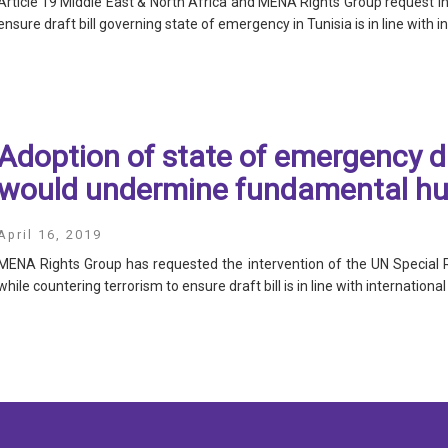
Article 19 Middle East & North Africa and MENA Rights Group request i
ensure draft bill governing state of emergency in Tunisia is in line with 
Adoption of state of emergency dra
would undermine fundamental hu
S
April 16, 2019
MENA Rights Group has requested the intervention of the UN Special 
while countering terrorism to ensure draft bill is in line with internationa