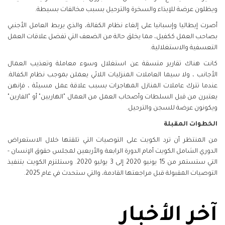
ويظلون عرضة للإيذاء والسخرة والترحيل بسبب مخالفات بسيطة.
أصرت إيطاليا وإسبانيا على إلغاء نظام الكفالة، والذي يربط العامل الأجنبي
بصاحب العمل ككفيل، مما يخلق حالة من الضعف التي تفضل علاقات العمل
التعسفية والاستغلالية.
كانت هناك تقارير متسقة عن استغلال وسوء معاملة وتعذيب العمال
الأجانب ، ولا سيما العاملات المنزليات اللائي يعملن بموجب نظام الكفالة.
عندما تترك عاملات المنازل المهاجرات بسبب علاقة عمل مسيئة ، فإنهن
يعتبرن من قبل السلطات وأصحاب العمل من العمال "الهاربين" أو "الفارين"
ويكونون عرضة للسجن والترحيل.
الخطوات المقبلة
من المنتظر أن ترد الكويت على التوصيات التي تلقتها خلال الاستعراض
الدوري الشامل الكويت أمام الدورة الرابعة والأربعين لمجلس حقوق الإنسان -
التي ستستمر من 15 يونيو 2020 إلى 3 يوليو 2020. وستلتزم الكويت بتنفيذ
التوصيات المقبولة قبل مراجعتها القادمة، والتي ستحدث في عام 2025.
آخر الأخبار