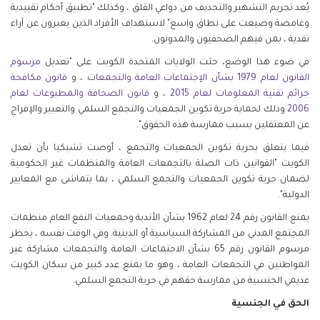
يُعد تجريم التشهير والتجديف من دواعي القلق ، وكذلك "تطبيق أحكام تقييدية
وغامضة وصيغت على نطاق واسع" لاستهداف الأفراد الذين يعبرون عن آراء
نقدية ، بمن فيهم الصحفيون والمدونون.
في ضوء هذا الوضع، حثت الولايات المتحدة الكويت على "تعديل
مرسوم
القانون لعام 1979 بشأن الإجتماعات العامة والتجمعات
، و
قانون مكافحة
جرائم تقنية المعلومات لعام 2015
، و
قانون الصحافة والمطبوعات لعام
2006
وذلك لحماية حرية تكوين الجمعيات والتجمع السلمي والتعبير والإفراج
عن المعتقلين بسبب ممارسة هذه الحقوق".
فيما يتعلق بحرية تكوين الجمعيات والتجمع ، أوصت تشيكيا بأن تعدل
الكويت "القوانين ذات الصلة بالتجمعات العامة والمنظمات غير الحكومية
لضمان حرية تكوين الجمعيات والتجمع السلمي ، بما يتماشى مع المعايير
الدولية".
يمنع القانون رقم 24 لعام 1962 بشأن الأندية وجمعيات النفع العام منظمات
المجتمع المدني من المشاركة السياسية أو الدينية. وفي الوقت نفسه ، يحظر
مرسوم القانون رقم 65 بشأن الاجتماعات العامة والتجمعات مشاركة غير
المواطنين في التجمعات العامة ، وهو ما يمنع عدد كبير من سكان الكويت
عديمي الجنسية من ممارسة حقهم في حرية التجمع السلمي.
الحق في الجنسية