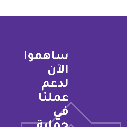
ساهموا
الآن
لدعم
عملنا
في
حماية