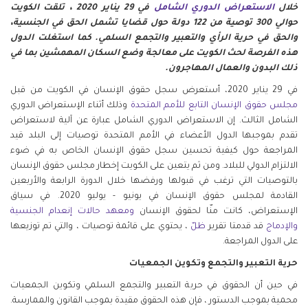
خلال
الاستعراض الدوري الشامل
في 29 يناير 2020 ، تلقت الكويت
حوالي 300 توصية من 122 دولة حول قضايا تشمل الحق في الجنسية،
والحق في حرية الرأي والتعبير والتجمع السلمي. كما استغلت الدول
هذه الفرصة لحث الكويت على معالجة وضع السكان المهمشين بما في
ذلك البدون والعمال المهاجرون.
في 29 يناير 2020، أستعرض سجل حقوق الإنسان في الكويت من قبل
مجلس حقوق الإنسان التابع للأمم المتحدة
وذلك أثناء الإستعراض الدوري
الشامل الثالث. إن الاستعراض الدوري الشامل عبارة عن آلية لاستعراض
تقدم بموجبها الدول الأعضاء في الأمم المتحدة توصيات إلى البلد قيد
المراجعة حول كيفية تحسين سجل حقوق الإنسان الخاص به في ضوء
الالتزام الدولي للبلاد. ومن ثم يتعين على الكويت إخطار مجلس حقوق الإنسان
بالتوصيات التي ترغب في قبولها ورفضها خلال الدورة الرابعة والأربعين
القادمة لمجلس حقوق الإنسان في يونيو - يوليو 2020. في سياق
الإستعراض، كانت منّا لحقوق الإنسان
ومعهد حالات إنعدام الجنسية
والإدماج
قد قدمتا تقرير
ظلّ
، يحتوي على قائمة توصيات ، والتي تم توزيعها
على الدول المراجعة.
حرية التعبير والتجمع وتكوين الجمعيات
في حين أن الحقوق في حرية التعبير والتجمع السلمي وتكوين الجمعيات
محمية بموجب الدستور ، فإن هذه الحقوق مقيدة بموجب القانون والممارسة.