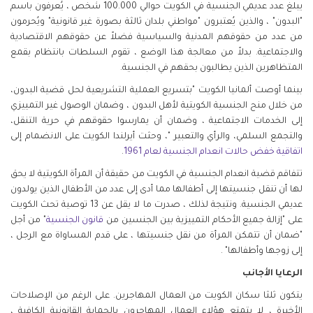
يبلغ عدد عديمي الجنسية في الكويت حوالي 100.000 شخص ، يُعرفون باسم
"البدون" ، والذين يُعتبرون "مواطني بلدان ثالثة بصورة غير قانونية" ويُحرمون
من عدد من حقوقهم المدنية والسياسية فضلاً عن حقوقهم الاقتصادية
والاجتماعية. بدلاً من معالجة هذا الوضع ، تقوم السلطات بانتظام بقمع
المتظاهرين الذين يطالبون بحقهم في الجنسية.
بينما أوصت ألمانيا الكويت "بتسريع العملية التشريعية لحل قضية البدون،
من خلال منح الجنسية الكويتية لأهل البدون ، وضمان الوصول غير التمييزي
إلى الخدمات الاجتماعية ، وضمان أن يمارسوا حقوقهم في حرية التنقل،
والتجمع السلمي، والرأي والتعبير "، وحثت أيرلندا الكويت على الانضمام إلى
اتفاقية خفض حالات انعدام الجنسية لعام 1961
.
تتفاقم قضية انعدام الجنسية في الكويت من حقيقة أن المرأة الكويتية لا يحق
لها أن تنقل جنسيتها إلى أطفالها مما أدى إلى عدد من الأطفال الذين يولدون
عديمي الجنسية. ونتيجة لذلك ، صدرت ما لا يقل عن 13 توصية تحث الكويت
على "إزالة جميع الأحكام التمييزية بين الجنسين من
قانون الجنسية
" من أجل
"ضمان أن تتمكن المرأة من نقل جنسيتها ، على قدم المساواة مع الرجل ،
إلى زوجها وأطفالها" .
الرعايا الأجانب
يتكون ثلثا سكان الكويت من العمال المهاجرين. على الرغم من الإصلاحات
الأخيرة ، لا يتمتع هؤلاء العمال المهاجرون بالحماية القانونية الكافية ،