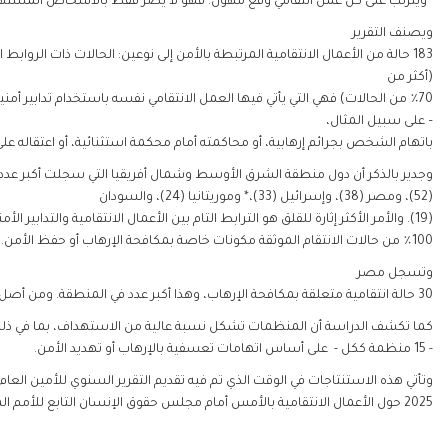
”ويترتب على كل عمل انتقامي وقع مهول: فهو لا يضر فقط بالأشخاص المستهدفي
ويصنف التقرير
183 حالة من الأعمال الانتقامية المرتبطة بالأمن إلى نوعين: الحالات ذات الروابط
(أكثر من
70٪ من الحالات) فهي التي يأتي فيها العمل الانتقامي نفسه باستخدام تدابير أمني
– على سبيل المثال،
باتهام الشخص بجرائم إرهابية، أو محاكمته أمام محكمة استثنائية، أو اعتقاله على
وجدير بالذكر أن دول منطقة الشرق الأوسط وشمال أفريقيا التي سجلت أكبر عدد م
(52)، ومصر (38)، وإسرائيل (33)،* وموريتانيا (24)، والسودان
(19). والأمر الأكثر إثارة للقلق هو الترابط التام بين الأعمال الانتقامية والت
100٪ من حالات الانتقام الموثقة مكونات خاصة بمكافحة الإرهاب أو حفظ الأمن.
وتسجل مصر
30 حالة انتقامية متعلقة بمكافحة الإرهاب، وهذا أكبر عدد في المنطقة. ومن أصل هذه الحالات، تبين وجود رابط مباشر بين العمل الانتقامي نفسه وتدابير مكافحة الإرهاب في ٢٨ حالة، مما يدل على الاستخدام المنهجي للتشريعات الأمنية لمعاقبة المتعاونين مع الأمم المتحدة.
كما تكشف الدراسة أن المنظمات تشكل نسبة عالية من الاستهداف، بما في ذلك ب
- 15 منظمة ككل - على أساس اتهامات تعسفية بالإرهاب أو تهديد الأمن.
وتأتي هذه الاستنتاجات في الوقت الذي تم فيه تقديم التقرير السنوي للأمين العام
2025 حول الأعمال الانتقامية بالأمس أمام مجلس حقوق الإنسان التابع للأمم المتحدة. وتدعو منظمة منّا لحقوق الإنسان مجلس حقوق الإنسان إلى إنشاء آلية مكرسة لرصد الأعمال الانتقامية الناجمة عن الاستخدام التعسفي لتدابير حفظ الأمن ومكافحة الإرهاب ومعالجتها، وتحث الحكومات في منطقة الشرق الأوسط وشمال إفريقيا على وضع حد فوري لجميع أعمال الانتقام والترهيب ضد المتعاملين مع الأمم المتحدة.