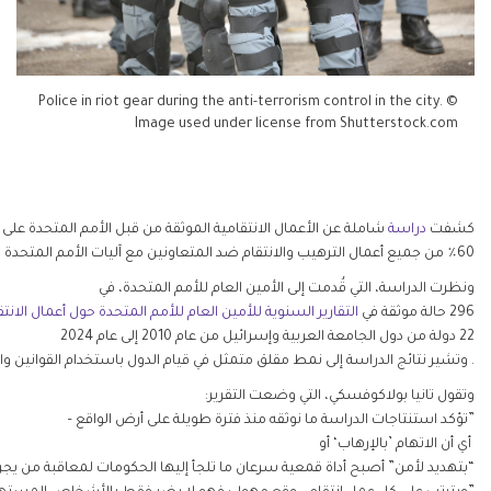
Police in riot gear during the anti-terrorism control in the city. ©
Image used under license from Shutterstock.com
كشفت
دراسة
60٪ من جميع أعمال الترهيب والانتقام ضد المتعاونين مع آليات الأمم المتحدة لحقوق الإنسان من أفراد ومنظمات في منطقة الشرق الأوسط وشمال إفريقيا تقوم على استخدام تعسفي لتدابير حفظ الأمن ومكافحة الإرهاب.
ونظرت الدراسة، التي قُدمت إلى الأمين العام للأمم المتحدة، في
296 حالة موثقة في
التقارير السنوية للأمين العام للأمم المتحدة حول أعمال الانتق
22 دولة من دول الجامعة العربية وإسرائيل من عام 2010 إلى عام 2024
. وتشير نتائج الدراسة إلى نمط مقلق متمثل في قيام الدول باستخدام القوانين
وتقول تانيا بولاكوفسكي، التي وضعت التقرير:
”تؤكد استنتاجات الدراسة ما نوثقه منذ فترة طويلة على أرض الواقع –
أي أن الاتهام ’بالإرهاب‘ أو
“بتهديد لأمن” أصبح أداة قمعية سرعان ما تلجأ إليها الحكومات لمعاقبة من يجرؤ