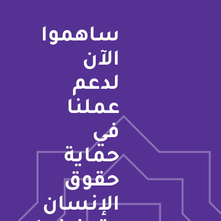
ساهموا
الآن
لدعم
عملنا
في
حماية
حقوق
الإنسان