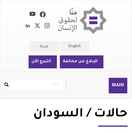
تجاوز
إلى
المحتوى
الرئيسي
English
عربية
الإبلاغ عن مخالفة
التبرع الآن
بحث
بحث
MAIN
Rechercher
حالات / السودان