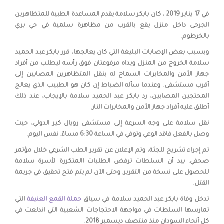
في 17 يناير 2019 ، كان بابكر سلامة يقدم المساعدة الطبية للمتظاهرين
الجرحى داخل منزل يقع بالقرب من مظاهرة سلمية في حي بري
بالخرطوم.
وبسبب بعض الإصابات البليغة التي كان يعالجها، قرر بابكر عبد الحميد
سلامة الخروج من المنزل ويداه مرفوعتان فوق رأسه ليطلب من أفراد
جهاز الأمن والمخابرات السماح له بنقل المتظاهرين المصابين إلى
أقرب مستشفى. وعندما سأله الضباط إن كان هو الطبيب الذي يعالج
المحتجين المصابين، رد بابكر عبد الحميد سلامة بالإيجاب، عند ذلك
أطلق عليه أفراد جهاز الأمن والمخابرات النار.
نقل سلامة على وجه السرعة إلى مستشفى رويال كير الدولي، حيث
وصل بالفعل فاقد الوعي وتوفي في الساعة 6:30 مساءً. نفس اليوم.
تم إجراء تشريح للجثة، وتم الإعلان عن تقرير الطب الشرعي خلال مؤتمر
صحفي. بيد أن السلطات ترفض الطلبات االمتكررة لأسرة سلامة
للحصول على نسخة من التقرير. وحتى الآن لم يتم فتح تحقيق في جريمة
القتل.
تدخل وفاة بابكر عبد الحميد سلامة في سياق
حملة القمع العنيفة
التي
تمارسها السلطات في مواجهة الاحتجاجات الشعبية التي اندلعت في
كل أنحاء السودان منذ منتصف ديسمبر 2018.