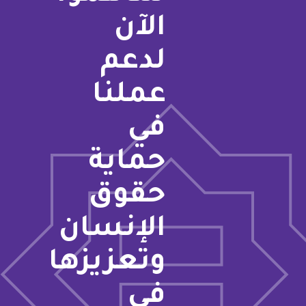
الآن
لدعم
عملنا
في
حماية
حقوق
الإنسان
وتعزيزها
في