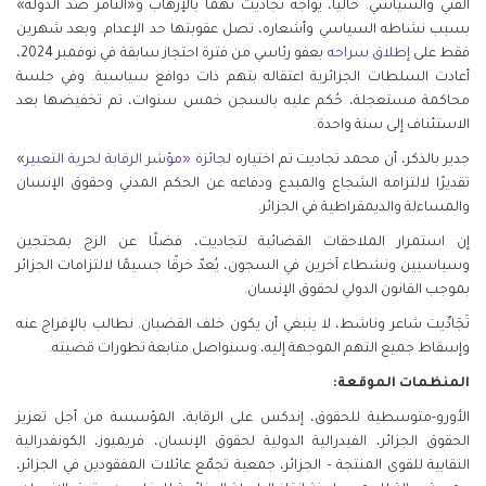
الفني والسياسي. حاليًا، يواجه تجاديت تهمًا بالإرهاب و«التآمر ضد الدولة»
بسبب نشاطه السياسي وأشعاره، تصل عقوبتها حد الإعدام. وبعد شهرين
فقط على
إطلاق
سراحه
بعفو رئاسي من فترة احتجاز سابقة في نوفمبر 2024،
أعادت السلطات الجزائرية اعتقاله بتهم ذات دوافع سياسية. وفي جلسة
محاكمة مستعجلة، حُكم عليه بالسجن خمس سنوات، تم تخفيضها بعد
الاستئناف إلى سنة واحدة.
جدير بالذكر، أن محمد تجاديت تم اختياره ل
جائزة «مؤشر
الرقابة
لحرية
التعبير
»
تقديرًا لالتزامه الشجاع والمبدع ودفاعه عن الحكم المدني وحقوق الإنسان
والمساءلة والديمقراطية في الجزائر.
إن استمرار الملاحقات القضائية لتجاديت، فضلًا عن الزج بمحتجين
وسياسيين ونشطاء آخرين في السجون، يُعدّ خرقًا جسيمًا لالتزامات الجزائر
بموجب القانون الدولي لحقوق الإنسان.
تَجَادِّيت شاعر وناشط، لا ينبغي أن يكون خلف القضبان. نطالب بالإفراج عنه
وإسقاط جميع التهم الموجهة إليه، وسنواصل متابعة تطورات قضيته.
المنظمات الموقعة:
الأورو-متوسطية للحقوق، إندكس على الرقابة، المؤسسة من أجل تعزيز
الحقوق الجزائر، الفيدرالية الدولية لحقوق الإنسان، فريميوز، الكونفدرالية
النقابية للقوى المنتجة – الجزائر، جمعية تجمّع عائلات المفقودين في الجزائر،