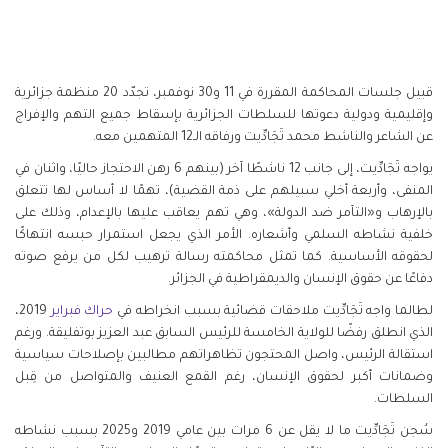
قبيل جلسات المحاكمة المقررة في 11 و30 نوفمبر، تجدّد 20 منظمة جزائرية
وإقليمية ودولية دعوتها للسلطات الجزائرية بإسقاط جميع التهم والإفراج
عن الشاعر والناشط محمد تَجَادِّيت ورفاقه الـ12 المتهمين معه.
يواجه تَجَادِّيت، إلى جانب 12 ناشطًا آخر (بينهم 6 رهن الاحتجاز حاليًا، واثنان في
المنفى، وأربعة أخلي سبيلهم على ذمة القضية)، تهمًا لا أساس لها تتعلق
بالإرهاب و«التآمر ضد الدولة»، وهي تهم يعاقب عليها بالإعدام، وذلك على
خلفية نشاطه السلمي وأشعاره. الأمر الذي يجعل استمرار حبسه انتهاكًا
لحقوقه الأساسية. كما تمثل محاكمته رسالة ترهيب لكل من يرفع صوته
دفاعًا عن حقوق الإنسان والديمقراطية في الجزائر.
لطالما واجه تَجَادِّيت ملاحقات قضائية بسبب انخراطه في
حراك
فبراير
2019،
الذي انطلق رفضًا للولاية الخامسة للرئيس السابق عبد العزيز بوتفليقة. ورغم
استقالة الرئيس، واصل المحتجون تظاهراتهم مطالبين بإصلاحات سياسية
وضمانات أكبر لحقوق الإنسان، رغم القمع العنيف والمتواصل من قِبل
السلطات.
سُجن تَجَادِّيت ما لا يقل عن 6 مرات بين عامي 2019 و2025 بسبب نشاطه