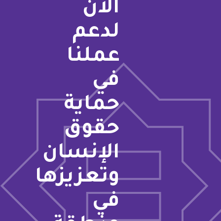
الآن
لدعم
عملنا
في
حماية
حقوق
الإنسان
وتعزيزها
في