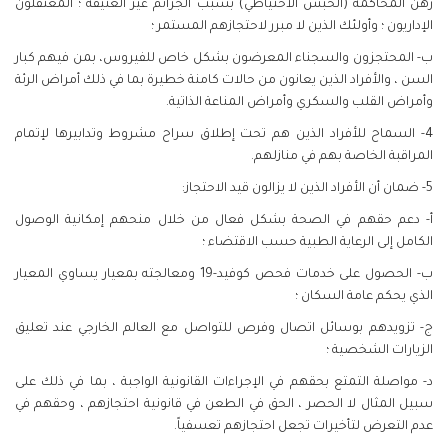
رهن المحاكمة (الحبس الاحتياطي) بسبب الجرائم غير العنيفة ؛ المعتقلون
الإداريون ؛ وأولئك الذين لا مبرر لاحتجازهم المستمر ؛
ب- المحتجزون والسجناء المعرضون بشكل خاص للفيروس، بمن فيهم كبار
السن ، والأفراد الذين يعانون من حالات كامنة خطيرة بما في ذلك أمراض الرئة
وأمراض القلب والسكري وأمراض المناعة الذاتية.
4- السماح للأفراد الذين هم تحت إطلاق سراح مشروط وتدابيرها لإتمام
المراقبة الخاصة بهم في منازلهم.
5- ضمان أن الأفراد الذين لا يزالون قيد الاحتجاز:
أ- دعم حقهم في الصحة بشكل فعال من خلال منحهم إمكانية الوصول
الكامل إلى الرعاية الطبية حسب الاقتضاء ؛
ب- الحصول على خدمات فحص كوفيد-19 ومعالجته بمعيار يساوي المعيار
الذي يحكم عامة السكان ؛
ج- تزويدهم بوسائل اتصال وفرص للتواصل مع العالم الخارجي عند تعليق
الزيارات الشخصية ؛
د- مواصلة التمتع بحقهم في الإجراءات القانونية الواجبة ، بما في ذلك على
سبيل المثال لا الحصر ، الحق في الطعن في قانونية احتجازهم ، وحقهم في
عدم التعرض لتأخيرات تجعل احتجازهم تعسفياً.