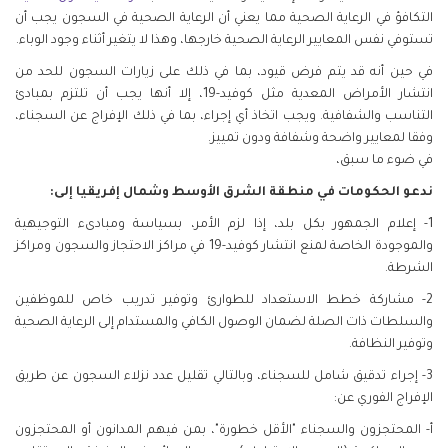
التكافؤ في الرعاية الصحية مما يعني أن الرعاية الصحية في السجون يجب أن
تستوفي نفس المعايير الرعاية الصحية خارجها، وهذا لا يتغير أثناء وجود الوباء.
في حين أنه قد يتم فرض قيود، بما في ذلك على زيارات السجون للحد من
انتشار الأمراض المعدية مثل كوفيد-19، إلا أنها يجب أن تلتزم بمبادئ
التناسب والشفافية. ويجب اتخاذ أي إجراء، بما في ذلك الإفراج عن السجناء،
وفقا لمعايير واضحة وشفافة ودون تمييز.
في ضوء ما سبق،
ندعو الحكومات في منطقة الشرق الأوسط وشمال إفريقيا إلى:
1- إعلام الجمهور بكل بلد، إذا لزم الأمر، بسياسة ومبادىء التوجيهية
والموجودة الخاصة لمنع انتشار كوفيد-19 في مراكز الاحتجاز والسجون ومراكز
الشرطة.
2- مشاركة خطط الاستعداد للطوارئ وتوفير تدريب خاص للموظفين
والسلطات ذات الصلة لضمان الوصول الكافي والمستدام إلى الرعاية الصحية
وتوفير النظافة.
3- إجراء تدقيق شامل للسجناء، وبالتالي تقليل عدد نزلاء السجون عن طريق
الإفراج الفوري عن:
أ- المحتجزون والسجناء "الأقل خطورة"، بمن فيهم المدانون أو المحتجزون