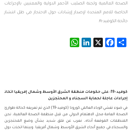
الصحة العالمية ولجنة الصليب الأحمر الدولية والمعنيين بالإجراءات
الخاصة للامم المتحدة لإصدار إرشادات حول الاحتجاز في ظل انتشار
جائحة الكوفيد-١٩.
WhatsApp
LinkedIn
Facebook
X
Share
كوفيد-19: على حكومات منطقة الشرق الأوسط وشمال إفريقيا اتخاذ
إجراءات عاجلة لحماية السجناء و المحتجزين
في ضوء تفشي الوباء العالمي كورونا (كوفيد-19) الذي تم تعريفه كحالة طوارئ
الصحة العامة محل الاهتمام الدولي من قبل منظمة الصحة العالمية، نحن
المنظمات الموقعة أدناه، نعرب عن قلق شديد بشأن وضع المحتجزين
والسجناء في جميع أنحاء الشرق الأوسط وشمال أفريقيا. وبينما اتخذت دول