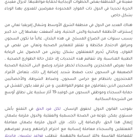
معينة في المنطقة بعض الخطوات الإيجابية لحماية مواطنيها, لايزال مقيدي
الحرية تحديدا في الدول ذات الموارد المحدودة معرضين للعدوى بهذا الوباء
بشكل خاص.
هناك العديد من الدول في منطقة الشرق الأوسط وشمال إفريقيا تعاني من
إستنزاف الأنظمة الصحية والبنى التحتية، وقد أضعفت بعضها إلى حد كبير
بسبب سنوات من الصراع المسلح. في هذه البلدان، غالباً ما تكون السجون
ومرافق الاحتجاز مكتظة و تفتقر للمعايير الصحية وتعاني من نقص في
الموارد، وبالتالي يُحرم المعتقلون بشكل روتيني من الحصول على الرعاية
الطبية المناسبة. ولا تتفاقم هذه التحديات إلا خلال حالة الطوارئ الصحية ،
مما يعرض المحتجزين والسجناء لخطر متزايد ويضع البنى التحتية الصحية
الضعيفة في السجون تحت ضغط شديد. إضافة إلى ذلك، يتعامل الأفراد
المحتجزون بانتظام مع حراس السجون، وضباط الشرطة، والأخصائيين
الصحيين الذين يتعاملون مع عموم المواطنين. و من ثم فقد يكون للفشل في
حماية السجناء وموظفي السجون من كوفيد-19 آثار سلبية على نطاق أوسع
من الشريحة السكانية.
بموجب القانون الدولي لحقوق الإنسان،
لكل فرد الحق
في التمتع بأعلى
مستوى يمكن بلوغه من الصحة الجسمية والعقلية. والدول ملزمة بضمان
إعمال هذا الحق. بالإضافة إلى ذلك، فإن الدول ملزمة بضمان معاملة
المعتقلين والسجناء معاملة إنسانية مع احترام كرامتهم وعدم تعرضهم
للمعاملة القاسية واللا إنسانية والمهينة. تتطلب
قواعد نيلسون مانديلا