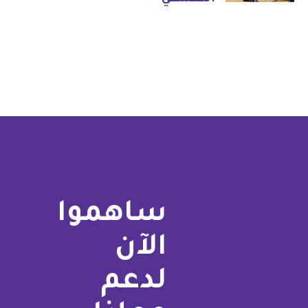
ساهموا
الآن
لدعم