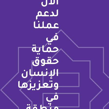
الآن
لدعم
عملنا
في
حماية
حقوق
الإنسان
وتعزيزها
في