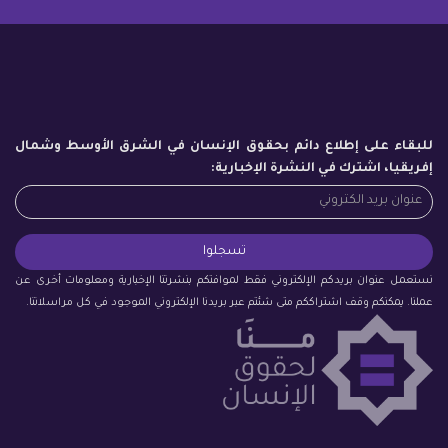
للبقاء على إطلاع دائم بحقوق الإنسان في الشرق الأوسط وشمال
إفريقيا، اشترك في النشرة الإخبارية:
نستعمل عنوان بريدكم الإلكتروني فقط لموافتكم بنشرتنا الإخبارية ومعلومات أخرى عن
عملنا. يمكنكم وقف اشتراككم متى شئتم عبر بريدنا الإلكتروني الموجود في كل مراسلاتنا.