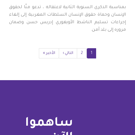
بمناسبة الذكرى السنوية الثانية لاعتقاله ، تدعو منّا لحقوق
الإنسان وحماة حقوق الإنسان السلطات المغربية إلى إلغاء
إجراءات تسليم الناشط الأويغوري إدريس حسن وضمان
مروره إلى بلد آمن.
Pagination
1
2
Current
الصفحة
Next
التالي ›
Last
الأخير »
page
page
page
ساهموا