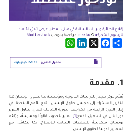
نودحور عننطنلا
إقلاع الطائرة والرايات اللبنانية في مبنى المطار. عرض ثلاثي الأبعاد
للرسوم المتحركة
©
max.ku
, مرخصة بموجب
Shutterstock
.
WhatsApp
LinkedIn
Facebook
X
Share
تحميل التقرير
559.96 كيلوبايت
1. مقدمة
يُقدّم مركز سيدار للدراسات القانونية ومؤسسة منّا لحقوق الإنسان هذا
التقرير المشترك إلى مجلس حقوق الإنسان التابع للأمم المتحدة، في
إطار الدورة الرابعة من المراجعة الدورية الشاملة للبنان. يتناول التقرير
دور لبنان في تسهيل القمع
[1]
العابر للحدود، قانونًا وممارسةً، ويُقدّم
توصياتٍ ملموسةً للسلطات اللبنانية للإصلاح، بما يتماشى مع
المعايير الدولية لحقوق الإنسان.