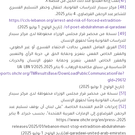
[47]
تمّت إزالة الفيديو منذ ذلك الحين من منصة X.
[48]
مركز سيدار للدراسات القانونية، اعتقال وخطر التسليم القسري
للشاعر عبد الرحمن القرضاوي، 4 يناير 2025،
https://ccls-lebanon.org/arrest-and-risk-of-forced-extradition-
of-poet-abdulrahman-al-qaradawi/
(تاريخ الولوج: 1 يوليو 2025).
[49]
نسخة من محضر قرار مجلس الوزراء محفوظة لدى مركز سيدار
للدراسات القانونية ومنّا لحقوق الإنسان.
[50]
الفريق العامل المعني بحالات الاختفاء القسري أو غير الطوعي،
والمقرر الخاص المعني بتعزيز وحماية الحق في حرية الرأي والتعبير،
والمقرر الخاص المعني بتعزيز وحماية حقوق الإنسان والحريات
الأساسية في سياق مكافحة الإرهاب، 6 يناير 2025،UA LBN 1/2025
ports.ohchr.org/TMResultsBase/DownLoadPublicCommunicationFile?
gId=29612
(تاريخ الولوج: 3 يوليو 2025).
[51]
نسخة من محضر قرار مجلس الوزراء محفوظة لدى مركز سيدار
للدراسات القانونية ومنّا لحقوق الإنسان.
[52]
إجراءات الأمم المتحدة الخاصة، "على لبنان أن يوقف تسليم عبد
الرحمن القرضاوي إلى الإمارات العربية المتحدة"، بحسب خبراء، 8 يناير
2025،https://www.ohchr.org/en/press-
releases/2025/01/lebanon-must-stop-extradition-abdulrahman-
al-qaradawi-united-arab-emirates(تاريخ الولوج: 1 يوليو 2025).