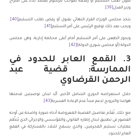
قبول طلب التسليم أو رفضه بموجب مرسوم يُعتمد بناءً على اقتراح
وزير العدل
[39]
.
يتخذ مجلس الوزراء القرار النهائي بقبول أو رفض طلب التسليم
[40]
.
ويجب بعد ذلك توقيع الرئيس على أمر التسليم
[41]
.
ويجوز الطعن على أمر التسليم أمام أعلى محكمة إدارية، وهي مجلس
الدولة (أو مجلس شورى الدولة)
[42]
.
3. القمع العابر للحدود في
الممارسة: قضية عبد
الرحمن القرضاوي
خلال استعراضه الدوري الشامل الأخير، أيّد لبنان توصيتين قدمتها
هولندا والنرويج لدعم مبدأ عدم الإعادة القسرية
[43]
.
مع ذلك، تُقدّم تفاصيل القضية المعروضة أدناه صورة واضحة عن أوجه
القصور في تطبيق لبنان إطاره القانوني والمؤسسي والإجرائي الذي يُنظّم
عمليات تسليم المجرمين، والذي يسمح للبلاد بالمشاركة في القمع
العابر للحدود.