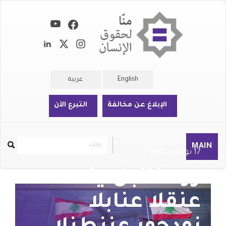
تجاوز
إلى
المحتوى
الرئيسي
English
عربية
الإبلاغ عن مخالفة
التبرع الآن
بحث
بحث
MAIN
Rechercher
17 نوفمبر 2025
رود نانبل يف
عنقلا عنابلا