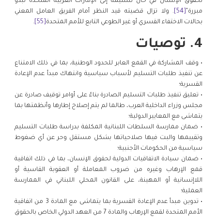
لحقوق الإنسان في حال تسليمه إلى الإمارات العربية المتحدة تبدو
مبررة"
[54]
. ولا تزال قضيته قيد النظر أمام الفريق العامل المعني
بحالات الاختفاء القسري أو غير الطوعي التابع للأمم المتحدة
[55]
.
4. توصيات
• وقف المشاركة في القمع العابر للحدود الوطنية، بما في ذلك الامتناع
عن تنفيذ طلبات التسليم لأسباب سياسية وانتهاك مبدأ عدم الإعادة
القسرية؛
• تعليق تنفيذ طلبات التسليم الصادرة بناءً على أوامر توقيف صادرة عن
مجلس وزراء الداخلية العرب، طالما لم يتم إصلاح إطارها وأنظمتها بما
يتماشى مع المعايير الدولية؛
• ضمان ممارسة السلطات اللبنانية المكلفة بدراسة طلبات التسليم
وتقييمها والبت فيها صلاحياتها بشكل مستقل وحر عن أي ضغوط
سياسية من الحكومات الأجنبية؛
• ضمان سيادة الاتفاقيات الدولية لحقوق الإنسان، بما في ذلك اتفاقية
قمع الإرهاب وغيره من ضروب المعاملة أو العقوبة القاسية أو
اللاإنسانية أو المهينة، على القانون المحلي اللبناني في الممارسة
العملية؛
• تدوين مبدأ عدم الإعادة القسرية بما يتماشى مع المادة 3 من اتفاقية
الأمم المتحدة لقمع الإرهاب والمادة 7 من العهد الدولي الخاص بالحقوق