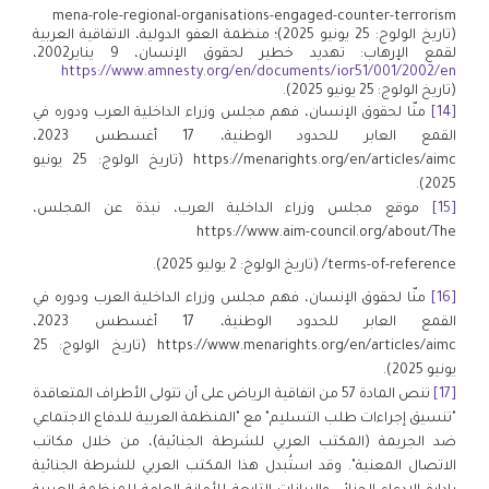
mena-role-regional-organisations-engaged-counter-terrorism
(تاريخ الولوج: 25 يونيو 2025)؛ منظمة العفو الدولية، الاتفاقية العربية
لقمع الإرهاب: تهديد خطير لحقوق الإنسان، 9 يناير2002،
https://www.amnesty.org/en/documents/ior51/001/2002/en
(تاريخ الولوج: 25 يونيو 2025).
[14]
منّا لحقوق الإنسان، فهم مجلس وزراء الداخلية العرب ودوره في
القمع العابر للحدود الوطنية، 17 أغسطس 2023،
https://menarights.org/en/articles/aimc (تاريخ الولوج: 25 يونيو
2025).
[15]
موقع مجلس وزراء الداخلية العرب، نبذة عن المجلس،
https://www.aim-council.org/about/The
terms-of-reference/ (تاريخ الولوج: 2 يوليو 2025).
[16]
منّا لحقوق الإنسان، فهم مجلس وزراء الداخلية العرب ودوره في
القمع العابر للحدود الوطنية، 17 أغسطس 2023،
https://www.menarights.org/en/articles/aimc (تاريخ الولوج: 25
يونيو 2025).
[17]
تنص المادة 57 من اتفاقية الرياض على أن تتولى الأطراف المتعاقدة
"تنسيق إجراءات طلب التسليم" مع "المنظمة العربية للدفاع الاجتماعي
ضد الجريمة (المكتب العربي للشرطة الجنائية)، من خلال مكاتب
الاتصال المعنية". وقد استُبدل هذا المكتب العربي للشرطة الجنائية