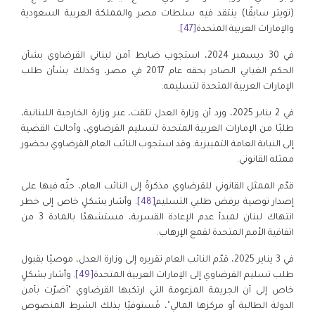
(تويتر سابقًا) ينتقد فيه سلطات مصر والمملكة العربية السعودية
والإمارات العربية المتحدة
[47]
.
في 30 ديسمبر 2024، استجوب ضابط أمن لبناني القرضاوي بشأن
الحكم الغيابي الصادر بحقه عام 2017 في مصر، وكذلك بشأن طلب
الإمارات العربية المتحدة لتسليمه.
في 2 يناير 2025، ورد أن وزارة العدل تلقت، عبر وزارة الخارجية اللبنانية،
طلبًا من الإمارات العربية المتحدة لتسليم القرضاوي، وأحالت القضية
إلى النيابة العامة التمييزية. وقد استجوب النائب العام القرضاوي بحضور
ممثله القانوني.
قدّم الممثل القانوني للقرضاوي مذكرةً إلى النائب العام، حثّه فيها على
إصدار توصية برفض طلبي التسليم
[48]
. وأشار بشكلٍ خاص إلى خطر
انتهاك لبنان لمبدأ عدم الإعادة القسرية، مستشهدًا بالمادة 3 من
اتفاقية الأمم المتحدة لقمع الإرهاب.
في 3 يناير 2025، قدّم النائب العام تقريره إلى وزارة العدل، موصيًا بقبول
طلب تسليم القرضاوي إلى الإمارات العربية المتحدة
[49]
. وأشار بشكلٍ
خاص إلى أن الجريمة المزعومة التي ارتكبها القرضاوي "أضرّت بأمن
الدولة الطالبة أو مركزها المالي"، مُستوفيًا بذلك الشرط المنصوص