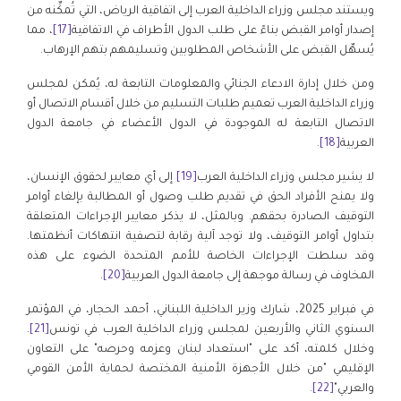
ويستند مجلس وزراء الداخلية العرب إلى اتفاقية الرياض، التي تُمكِّنه من
إصدار أوامر القبض بناءً على طلب الدول الأطراف في الاتفاقية
[17]
، مما
يُسهِّل القبض على الأشخاص المطلوبين وتسليمهم بتهم الإرهاب.
ومن خلال إدارة الادعاء الجنائي والمعلومات التابعة له، يُمكن لمجلس
وزراء الداخلية العرب تعميم طلبات التسليم من خلال أقسام الاتصال أو
الاتصال التابعة له الموجودة في الدول الأعضاء في جامعة الدول
العربية
[18]
.
لا يشير مجلس وزراء الداخلية العرب
[19]
إلى أي معايير لحقوق الإنسان،
ولا يمنح الأفراد الحق في تقديم طلب وصول أو المطالبة بإلغاء أوامر
التوقيف الصادرة بحقهم. وبالمثل، لا يذكر معايير الإجراءات المتعلقة
بتداول أوامر التوقيف، ولا توجد آلية رقابة لتصفية انتهاكات أنظمتها.
وقد سلطت الإجراءات الخاصة للأمم المتحدة الضوء على هذه
المخاوف في رسالة موجهة إلى جامعة الدول العربية
[20]
.
في فبراير 2025، شارك وزير الداخلية اللبناني، أحمد الحجار، في المؤتمر
السنوي الثاني والأربعين لمجلس وزراء الداخلية العرب في تونس
[21]
.
وخلال كلمته، أكد على "استعداد لبنان وعزمه وحرصه" على التعاون
الإقليمي "من خلال الأجهزة الأمنية المختصة لحماية الأمن القومي
والعربي"
[22]
.