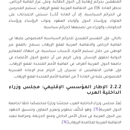
المتهمين بجرائم إرهابية إلى الدول الطالبة. وعلى غرار اتفاقية الرياض،
تحظر المادة 6(أ) من الاتفاقية العربية لقمع الإرهاب تسليم المجرمين
في الجرائم السياسية، إلا أن المادة 2(ب) تستثني الاعتداءات على
الملوك ورؤساء الدول وأولياء العهود ونواب الرؤساء ورؤساء
الحكومات والوزراء من تصنيفها كجرائم سياسية.
بالتالي، فإن التفسير التقييدي للجرائم السياسية المنصوص عليها في
اتفاقية الرياض والاتفاقية العربية لقمع الإرهاب يسمح بالقمع عبر
الوطني من خلال تسليم الأفراد لأسباب سياسية، في انتهاك للمعايير
الدولية لحقوق الإنسان. وعلى الرغم من أن جميع الدول الأعضاء في
جامعة الدول العربية أطراف في اتفاقية الأمم المتحدة لقمع الإرهاب،
فإن هاتين الاتفاقيتين لا تشيران إلى التزام عدم الإعادة القسرية
المنصوص عليه في المادة 3 من اتفاقية الأمم المتحدة لقمع الإرهاب.
2.2.2 الإطار المؤسسي الإقليمي: مجلس وزراء
الداخلية العرب
يُعدّ مجلس وزراء الداخلية العرب مجلسًا وزاريًا متخصصًا تابعًا لجامعة
الدول العربية
[15]
. وهو مُكلَّف بتطوير وتعزيز التعاون وتنسيق الجهود
بين الدول العربية في مجال الأمن الداخلي ومنع الجريمة، ومراقبة تنفيذ
الاتفاقية العربية لمكافحة الإرهاب
[16]
.