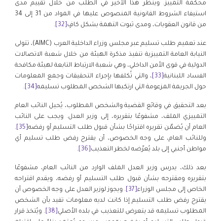
محكمة التمييز. وينظر هذا الأخير في الطلب من خلال تقييم مدى
استيفاء الشروط القانونية المنصوص عليها في المواد من 31 إلى 34
من قانون العقوبات، ومدى ثبوت التهمة بشكل كافٍ
[32]
.
عند تعميم طلب تسليم عبر مجلس وزراء الداخلية العرب (AIMC)، تتولى
النيابة العامة التمييزية تنفيذ مذكرة الهيئة من خلال شعبة الاتصالات
الدولية في قوى الأمن الداخلي، وهي شعبة الارتباط التابعة لهيئة مكافحة
الفساد اللبنانية
[33]
، والتي تُكلفها بإجراء التحقيقات وجمع المعلومات
حول الجريمة المزعومة التي ارتكبها الشخص المطلوب تسليمه
[34]
.
بعد التحقيق في وقائع القضية والشخص المطلوب، يُحيل النائب العام
التمييزي الملف، مشفوعًا بتقريره، إلى وزير العدل. ويجب على النائب
العام أن يُضمّن تقريره اقتراحًا بشأن قبول طلب التسليم أو رفضه
[35]
.
وللنائب العام، على وجه الخصوص، أن يقترح رفض طلب تسليم أي
مواطن أجنبي إلى بلد يُعرّضه لخطر التعذيب
[36]
.
بعد ذلك، يدرس وزير العدل الملف الوارد من النائب العام، مشفوعًا
بتقريره ومقترحه بشأن قبول طلب التسليم أو رفضه، ويقدم اقتراحه
الخاص إلى مجلس الوزراء
[37]
. ويجوز لوزير العدل على وجه الخصوص أن
يقترح رفض طلب التسليم إذا كانت لديه معلومات تفيد بأن الشخص
المطلوب تسليمه قد يتعرض للتعذيب في بلده الأصلي
[38]
. ويُتخذ قرار