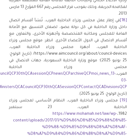
بإدارة الادعاء الجنائي والبيانات التابعة للأمانة العامة للمنظمة العربية
لمكافحة الجريمة، وذلك بموجب قرار المجلس رقم 667 المؤرخ 13 مارس
2013.
[18]
في إطار عمل مجلس وزراء الداخلية العرب، تُنشأ أقسام اتصال
داخل وزارة الداخلية في كل دولة عضو، لضمان التنسيق مع الأمانة
العامة للمجلس ومكاتبه المتخصصة وأجهزته الأخرى، والتعاون مع
أقسام الاتصال في الدول الأعضاء الأخرى. انظر: موقع مجلس وزراء
الداخلية العرب، أجهزة مجلس وزراء الداخلية العرب،
https://www.aimcouncil.org/about/council-devices/ (تاريخ الولوج:
25 يونيو 2025)؛ موقع وزارة الداخلية السعودية، جهات الاتصال في
مجلس وزراء الداخلية
العرب،
ouncilQCP30thQCAsessionQCPnewsQCParchiveQCPmoi_news_13-
03-
tersQCACouncilQCP30thQCASessionQCPContactQCADivisionsQCP==/
(تاريخ الولوج: 25 يونيو 2025).
[19]
مجلس وزراء الداخلية العرب، النظام الأساسي لمجلس وزراء
الداخلية العرب، 23 سبتمبر
https://www.mohamah.net/law/wp-
1982،
content/uploads/2017/01/%D9%86%D8%B5%D9%88%D8%B5-
%D9%88-%D9%85%D9%88%D8%A7%D8%AF-
%D8%A7%D9%84%D9%86%D8%B8%D8%A7%D9%85-