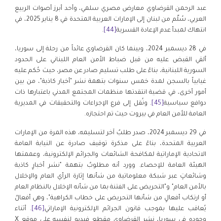
عبد الرحمن القرضاوي معارض مصري سلمي، وأحد أبرز أصوات الربيع
العربي، سُلّم من لبنان إلى الإمارات العربية المتحدة في 8 يناير 2025، في
انتهاك لمبدأ عدم الإعادة القسرية
[44]
.
في 28 ديسمبر 2024، وبينما كان القرضاوي عائداً من رحلة إلى سوريا،
ألقي القبض عليه من قبل ضباط الأمن العام اللبناني على الحدود
السورية اللبنانية، بناءً على طلب تسليم صادر عن مصر، حيث حُكم عليه
غيابياً بالسجن لمدة خمس سنوات بتهمة نشر "أخبار كاذبة"، من بين
أمور أخرى، في قضية انتقدتها منظمات المجتمع المدني باعتبارها ذات
دوافع سياسية
[45]
. ونُقل إلى فرع الإجراءات والتحقيقات في المديرية
العامة للأمن العام في بيروت حيث تم احتجازه.
في 29 ديسمبر 2024، صدر طلبٌ آخر لتسليمه، هذه المرة من الإمارات
العربية المتحدة، بناءً على مذكرة توقيف صادرة عن النيابة العامة
الاتحادية الإماراتية لمكافحة الشائعات والجرائم الإلكترونية، وعممتها
الهيئة العامة للإحصاء. وورد أنه مطلوبٌ بتهمة "نشر أخبارٍ كاذبة
وشائعاتٍ عبر شبكة معلوماتية من شأنها إثارة الرأي العام والإخلال
بالأمن العام" و"التحريض على الفتنة بما من شأنه الإخلال بالنظام العام
أو ارتكاب أفعالٍ من شأنها التحريض على خطاب الكراهية"، وهي أفعالٌ
يُعاقب عليها بموجب قانون الجرائم الإلكترونية الإماراتي
[46]
. أثناء
وجوده في سوريا، نشر القرضاوي مقطع فيديو لنفسه على موقع X