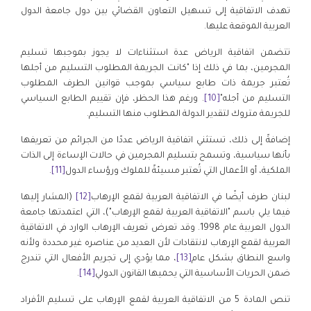
تهدف الاتفاقية إلى تسهيل التعاون القضائي بين دول جامعة الدول
العربية الموقعة عليها.
تتضمن اتفاقية الرياض عدة استثناءات لا يجوز بموجبها تسليم
المجرمين، بما في ذلك إذا "كانت الجريمة المطلوب التسليم من أجلها
تُعتبر جريمة ذات طابع سياسي بموجب قوانين الطرف المطلوب
التسليم من أجله"
[10]
. ورغم هذا الحظر، فإن تقييم الطابع السياسي
للجريمة متروك لتقدير الدولة المطلوب منها التسليم.
إضافةً إلى ذلك، تستثني اتفاقية الرياض عددًا من الجرائم من تعريفها
بأنها سياسية، وتسمح بتسليم المجرمين في حالات الإساءة إلى الذات
الملكية، أو الأعمال التي تُعتبر مسيئةً للملوك ورؤساء الدول
[11]
.
لبنان طرف أيضًا في الاتفاقية العربية لقمع الإرهاب
[12]
(المشار إليها
فيما يلي باسم "الاتفاقية العربية لقمع الإرهاب")، التي اعتمدتها جامعة
الدول العربية عام 1998. وقد تعرض تعريف الإرهاب الوارد في الاتفاقية
العربية لقمع الإرهاب لانتقادات لأن العديد من عناصره غير محددة ولأنه
واسع النطاق بشكل عام
[13]
، مما يؤدي إلى تجريم الأفعال التي تندرج
ضمن الحريات الأساسية التي يحميها القانون الدولي
[14]
.
تنص المادة 5 من الاتفاقية العربية لقمع الإرهاب على تسليم الأفراد