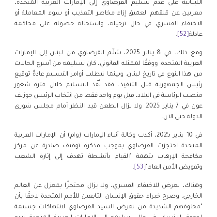
اللبنانية على عدم تسليم القرضاوي إلى الإمارات العربية المتحدة،
معربين عن قلقهم العميق إزاء مخاطر التعذيب أو سوء المعاملة أو
الاختفاء القسري في حال ترحيله، واستحالة حصوله على محاكمة
عادلة
[52]
.
ومع ذلك، في 8 يناير 2025، سُلّم القرضاوي من لبنان إلى الإمارات
العربية المتحدة. ووفقًا لممثله القانوني، كان تسليمه من أسرع الحالات
من هذا النوع في تاريخ لبنان. وبينما تتطلب أوامر التسليم عادةً توقيع
رئيس الجمهورية قبل التنفيذ، فقد نُفّذ التسليم خلال فترة شغور
منصب الرئاسة في البلاد، قبل يوم واحد فقط من انتخاب الرئيس جوزيف
عون في 7 يناير 2025. ولا يزال الطعن قيد النظر أمام مجلس شورى
الدولة حتى الآن.
في 10 يناير 2025، أكدت وكالة أنباء الإمارات (وام) أن الإمارات العربية
المتحدة احتجزت القرضاوي بموجب مذكرة توقيف صادرة عن مركز
مكافحة الإرهاب بتهمة "القيام بأنشطة تهدف إلى إثارة الشغب
وتقويض الأمن العام"
[53]
.
وهناك، تعرض للاختفاء القسري، ولا يزال محتجزًا بمعزل عن العالم
الخارجي. وصرح خبراء حقوق الإنسان التابعين للأمم المتحدة لاحقًا بأن
"مخاوفهم الشديدة من تعرض السيد القرضاوي لانتهاكات جسيمة