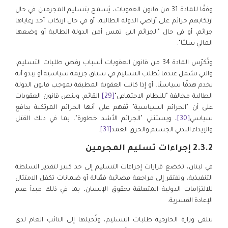
وفقًا للمادة 31 من قانون العقوبات، يُسمح بتسليم المجرمين في حال
ارتكابهم جرائم على أراضي الدولة الطالبة، أو في حال ارتكاب أحد رعاياها
جرائم، أو في حال "الجرائم التي تمس أمن الدولة الطالبة أو وضعها
المالي سلبًا".
وتُكرّس المادة 34 من قانون العقوبات أسباب رفض طلبات التسليم،
والتي تشمل عندما يُطلب التسليم في سياق جريمة سياسية أو يبدو أنه
يخدم هدفًا سياسيًا، أو إذا كانت العقوبة المطبقة بموجب قانون الدولة
الطالبة مخالفة "للنظام الاجتماعي"
[29]
القائم. وينص قانون العقوبات
على أن "الجرائم السياسية" تُفهم على أنها الجرائم المرتكبة بدافع
سياسي
[30]
، ويستثني "الجرائم الأشد خطورة"، بما في ذلك القتل
والإيذاء البدني الجسيم والحرق العمد
[31]
.
2.3.2 إجراءات تسليم المجرمين
في لبنان، تخضع قرارات إجراءات التسليم إلى حد كبير لتقدير السلطة
التنفيذية، وتفتقر إلى مراجعة قضائية فعّالة أو ضمانات تكفل الامتثال
للالتزامات الدولية المتعلقة بحقوق الإنسان، بما في ذلك مبدأ عدم
الإعادة القسرية.
تتلقى وزارة الخارجية طلبات التسليم، وتُحيلها إلى النائب العام لدى