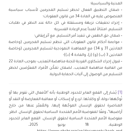
المدنية والسياسية؛
• ضمان التطبيق الفعال لحظر تسليم المجرمين لأسباب سياسية
المنصوص عليه في المادة 34 من قانون العقوبات؛
• إجراء تحقيقات نزيهة ومستقلة في كل حالة عند النظر في طلبات
التسليم، امتثالاً لمبدأ عدم الإعادة القسرية؛
• ضمان حق الطعن في تنفيذ أمر التسليم، مع أثر إيقافي؛
• مواءمة أحكام قانون العقوبات التي تنظم تسليم المجرمين (وخاصة
المادتين 31 و 34) مع المعاهدة النموذجية لتسليم المجرمين (وخاصة
المادتين 3 (ب) (و) (ز)، والمادة 4 (د))؛
• قبول إجراء الشكاوى الفردية للجنة مناهضة التعذيب بموجب المادة 22
من اتفاقية مناهضة التعذيب، لضمان تمكّن الأفراد المعرّضين لخطر
التسليم من الوصول إلى آليات الحماية الدولية.
[1]
يُشار إلى القمع العابر للحدود الوطنية بأنه "الأفعال التي تقوم بها أو
تُوجّهها دولة، أو وكلائها، لردع أو إسكات أو معاقبة المعارضة أو النقد أو
المناصرة لحقوق الإنسان الموجّهة إليها، والمُعبّر عنها من خارج
أراضيها"، وفقًا لمفوضية الأمم المتحدة السامية لحقوق الإنسان. انظر:
مفوضية الأمم المتحدة السامية لحقوق الإنسان، القمع العابر للحدود
الوطنية، 18 يونيو 2025،