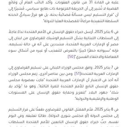
عليه في المادة 31 من قانون العقوبات. وأكد النائب العام أن وقائع
القضية لا تُشير إلى أن الجريمة المزعومة ذات طابع سياسي، مُشيرًا إلى
أن "قرار التسليم ليس مسألةً قضائيةً بحتة، بل هو قرارٌ سياديٌّ اتخذته
السلطة التنفيذية مراعاةً للمصلحة العليا للدولة".
في 6 يناير 2025، أرسل خبراء حقوق الإنسان في الأمم المتحدة نداءً عاجلاً
إلى السلطات اللبنانية بشأن التسليم الوشيك للقرضاوي من لبنان إلى
مصر أو الإمارات العربية المتحدة، مشددين على أنه في حالة تسليمه،
فإنه "سيواجه خطرًا كبيرًا بالتعرض للتعذيب أو غيره من أشكال سوء
المعاملة والاختفاء القسري"
[50]
.
في 7 يناير 2025، وافق مجلس الوزراء اللبناني على تسليم القرضاوي إلى
الإمارات العربية المتحدة
[51]
. ومن بين عناصر أخرى، زعم مجلس الوزراء
أنه أخذ في الاعتبار أن الإمارات العربية المتحدة "فازت بعضوية مجلس
حقوق الإنسان التابع للأمم المتحدة للمرة الثالثة"، وهو ما "يؤكد بلا
شك" جهود البلاد "لتعزيز وحماية حقوق الإنسان على المستويات
الوطنية والإقليمية والدولية".
في 8 يناير 2025، قدّم الممثل القانوني للقرضاوي طعنًا على قرار التسليم
إلى مجلس الدولة (أو مجلس شورى الدولة)، طالبًا تعليقه. وفي اليوم
نفسه، حثّ خبراء حقوق الإنسان التابعين للأمم المتحدة السلطات