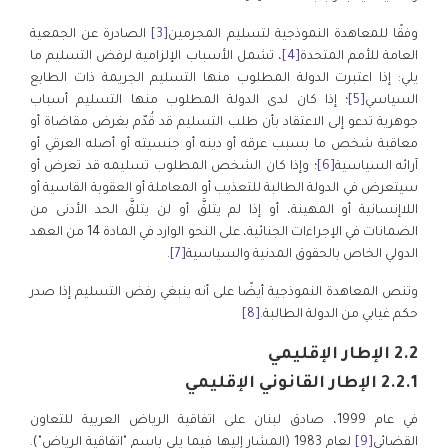
وفقًا للمعاهدة النموذجية لتسليم المجرمين
[3]
الصادرة عن الجمعية
العامة للأمم المتحدة
[4]
، تشمل الأسباب الإلزامية لرفض التسليم ما
يلي: إذا اعتبرت الدولة المطلوب منها التسليم الجريمة ذات الطابع
السياسي
[5]
؛ إذا كان لدى الدولة المطلوب منها التسليم أسباب
جوهرية تدعو إلى الاعتقاد بأن طلب التسليم قد قُدّم بغرض مقاضاة أو
معاقبة شخص ما بسبب عرقه أو دينه أو جنسيته أو أصله العرقي أو
آرائه السياسية
[6]
؛ وإذا كان الشخص المطلوب تسليمه قد تعرض أو
سيتعرض في الدولة الطالبة للتعذيب أو المعاملة أو العقوبة القاسية أو
اللاإنسانية أو المهينة، أو إذا لم يتلقَّ أو لن يتلقَّ الحد الأدنى من
الضمانات في الإجراءات الجنائية، على النحو الوارد في المادة 14 من العهد
الدولي الخاص بالحقوق المدنية والسياسية
[7]
.
وتنص المعاهدة النموذجية أيضًا على أنه ينبغي رفض التسليم إذا صدر
حكم غيابي من الدولة الطالبة.
[8]
2.2 الإطار الإقليمي
2.2.1 الإطار القانوني الإقليمي
في عام 1999، صادق لبنان على اتفاقية الرياض العربية للتعاون
القضائي
[9]
لعام 1983 (المشار إليها فيما يلي باسم "اتفاقية الرياض").