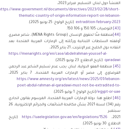
المنشأ حول لبنان: التسليم: فبراير 2023،
https://www.government.nl/documents/directives/2023/02/28/short-
thematic-country-of-origin-information-report-on-lebanon-
extradition-february-2023
(تاريخ الولوج: 25 يونيو 2025).
[43]
التوصيات 150.105 و 150.106.
[44]
منظمة منّا لحقوق الإنسان (MENA Rights Group)، شاعر مصري
أوقفته السلطات اللبنانية ورحّلته إلى الإمارات العربية المتحدة بعد
انتقاده دول الخليج عبر الإنترنت، 21 يناير 2025،
https://menarights.org/en/case/abdelrahman-youssef-al-
qaradawi
(تاريخ الاطلاع: 23 يونيو 2025).
[45]
منظمة العفو الدولية، لبنان: يجب عدم تسليم الشاعر عبد الرحمن
القرضاوي إلى مصر أو الإمارات العربية المتحدة، 7 يناير 2025،
https://www.amnesty.org/en/latest/news/2025/01/lebanon-
poet-abdul-rahman-al-qaradawi-must-not-be-extradited-to-
egypt-or-uae/
(تاريخ الولوج: 1 يوليو 2025).
[46]
اطلع هنا: دولة الإمارات العربية المتحدة، المرسوم بقانون اتحادي
رقم (34) لسنة 2021 بشأن مكافحة الشائعات والجرائم الإلكترونية، 26
سبتمبر
2021،
https://uaelegislation.gov.ae/en/legislations/1526
(تاريخ
الاطلاع: 30 يونيو 2025).