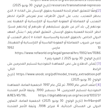
https://www.ohchr.org/en/documents/tools-and
resources/transnational-repressio (تاريخ الولوج: 30 يونيو 2025).
[2]
وفقًا للتعليق العام للجنة المعنية بحقوق الإنسان على المادة ٧، الذي
يحظر التعذيب، يجب على الدول الأطراف عدم تعريض الأفراد لخطر
التعذيب أو المعاملة أو العقوبة القاسية أو اللاإنسانية أو المهينة عند
عودتهم إلى بلد آخر عن طريق تسليمهم أو طردهم أو إعادتهم قسرًا.
انظر: اللجنة المعنية بحقوق الإنسان، التعليق العام رقم ٢٠ بشأن العهد
الدولي الخاص بالحقوق المدنية والسياسية: المادة ٧ (حظر التعذيب أو
غيره من ضروب المعاملة أو العقوبة القاسية أو اللاإنسانية أو المهينة)،
10 مارس 1992
https://www.refworld.org/legal/general/hrc/1992/en/11086
(تاريخ الولوج: 30 يونيو 2025 )، الفقرة رقم ٩.
[3]
يُمكن الاطلاع على نص المعاهدة النموذجية لتسليم المجرمين على
الرابط التالي:
https://www.unodc.org/pdf/model_treaty_extradition.pdf (تاريخ
الولوج: 30 يونيو 2025).
[4]
اعتُمد النص عام 1990، ثم عُدِّل عام 1997. الجمعية العامة، المعاهدة
النموذجية لتسليم المجرمين، 14 ديسمبر 1990، وثيقة الأمم المتحدة
A/RES/45/116، https://digitallibrary.un.org/record/105573?
ln=fr&v=pdf (تاريخ الولوج: 30 يونيو 2025)؛ الجمعية العامة، التعاون
الدولي في المسائل الجنائية، 4 فبراير 1998، وثيقة الأمم المتحدة