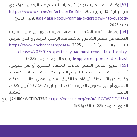
[53]
وكالة أنباء الإمارات (وام)، "الإمارات تتسلم عبد الرحمن القرضاوي
من لبنان"، 10 يناير 2025،
https://www.wam.ae/en/article/15d15hu-
uae-takes-abdul-rahman-al-qaradawi-into-custody
(تاريخ الولوج: 1
يوليو 2025).
[54]
إجراءات الأمم المتحدة الخاصة، "خبراء يقولون إن على الإمارات
الكشف عن مصير الشاعر والناشط عبد الرحمن القرضاوي الذي تعرض
للاختفاء القسري"، 5 مارس 2025،
https://www.ohchr.org/en/press-
releases/2025/03/experts-say-uae-must-reveal-fate-forcibly-
disappeared-poet-and-activist
(تاريخ الولوج: 2 يوليو 2025).
[55]
الفريق العامل المعني بحالات الاختفاء القسري أو غير الطوعي،
"البلاغات المحالة، والقضايا التي تم النظر فيها، والملاحظات المقدمة،
وغيرها من الأنشطة التي قام بها الفريق العامل المعني بحالات الاختفاء
القسري أو غير الطوعي، الدورة 135 (27–31 يناير 2025)"، 10 أبريل 2025،
الوثيقة الأممية
https://docs.un.org/en/A/HRC/WGEID/135/1
A/HRC/WGEID/135/1،
(تاريخ
الولوج: 3 يوليو 2025)، الفقرة 156.