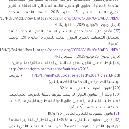
[26]
قانون أصول المحاكمات الجزائية، المادة 2. اطّلع على: لجنة الأمم
المتحدة المعنية بحقوق الإنسان، قائمة المسائل المتعلقة بالتقرير
الدوري الثالث للبنان، 16 مايو 2018 وثيقة الأمم المتحدة
LBN/Q/3/Add.1/Rev.1،
https://docs.un.org/CCPR/C/LBN/Q/3/ADD.1/REV.1
(تاريخ الولوج: 25يونيو 2025)، الفقرتان3 -4 .
[27]
اطّلع على: لجنة حقوق الإنسان التابعة للأمم المتحدة، قائمة
المسائل المتعلقة بالتقرير الدوري الثالث للبنان، 16 مايو 2018، الوثيقة
الأممية
LBN/Q/3/Add.1/Rev.1،
https://docs.un.org/CCPR/C/LBN/Q/3/ADD.1/REV.1
(تاريخ الولوج: 25 يونيو 2025)، الفقرتان 3-4.
[28]
للإطلاع على: قانون العقوبات اللبناني (مقالات مختارة) متاح على:
http://menarights.org/sites/default/files/2016-
11/LBN_Penal%20Code_selected%20articles_EN.pdf
(الترجمة
الرسمية الصادرة عن المحكمة الخاصة بلبنان).
[29]
قانون العقوبات اللبناني، المادة 32.
[30]
وبما أن القانون الدولي لا يقدم تعريفًا دقيقًا للجريمة السياسية،
فعند طلب التسليم، يقع على عاتق الدولة المطلوبة تقييم ما إذا كانت
الجريمة السياسية قد ارتُكبت أم لا.
[31]
قانون العقوبات اللبناني، المادتان 196 و197.
[32]
قانون العقوبات اللبناني، المادة 35؛ لبنان، النظر في التقارير المقدمة
من الدول الأطراف بموجب المادة 19 من الاتفاقية: التقرير الأولي للدول