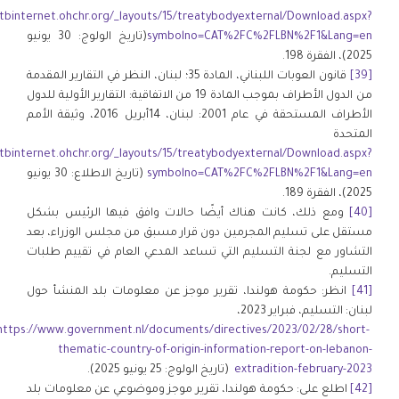
/tbinternet.ohchr.org/_layouts/15/treatybodyexternal/Download.aspx?
symbolno=CAT%2FC%2FLBN%2F1&Lang=en
(تاريخ الولوج: 30 يونيو
2025)، الفقرة 198.
[39]
قانون العوبات اللبناني، المادة 35؛ لبنان، النظر في التقارير المقدمة
من الدول الأطراف بموجب المادة 19 من الاتفاقية: التقارير الأولية للدول
الأطراف المستحقة في عام 2001: لبنان، 14أبريل 2016، وثيقة الأمم
المتحدة
/tbinternet.ohchr.org/_layouts/15/treatybodyexternal/Download.aspx?
symbolno=CAT%2FC%2FLBN%2F1&Lang=en
(تاريخ الاطلاع: 30 يونيو
2025)، الفقرة 189.
[40]
ومع ذلك، كانت هناك أيضًا حالات وافق فيها الرئيس بشكل
مستقل على تسليم المجرمين دون قرار مسبق من مجلس الوزراء، بعد
التشاور مع لجنة التسليم التي تساعد المدعي العام في تقييم طلبات
التسليم.
[41]
انظر: حكومة هولندا، تقرير موجز عن معلومات بلد المنشأ حول
لبنان: التسليم، فبراير 2023،
https://www.government.nl/documents/directives/2023/02/28/short-
thematic-country-of-origin-information-report-on-lebanon-
extradition-february-2023
(تاريخ الولوج: 25 يونيو 2025).
[42]
اطلع على: حكومة هولندا، تقرير موجز وموضوعي عن معلومات بلد