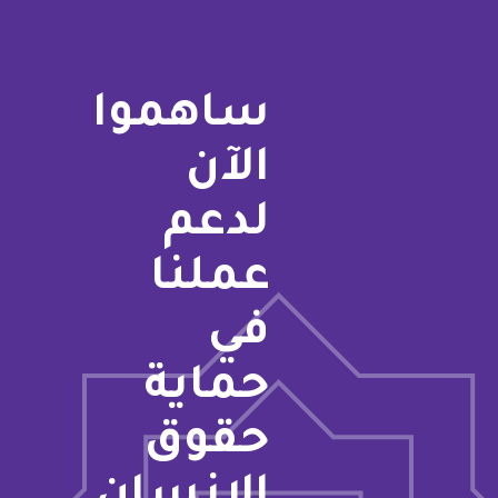
ساهموا
الآن
لدعم
عملنا
في
حماية
حقوق