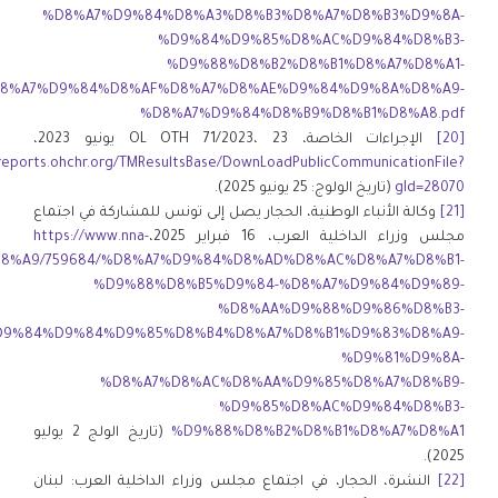
%D8%A7%D9%84%D8%A3%D8%B3%D8%A7%D8%B3%D9%8A-
%D9%84%D9%85%D8%AC%D9%84%D8%B3-
%D9%88%D8%B2%D8%B1%D8%A7%D8%A1-
8%A7%D9%84%D8%AF%D8%A7%D8%AE%D9%84%D9%8A%D8%A9-
%D8%A7%D9%84%D8%B9%D8%B1%D8%A8.pdf
[20]
الإجراءات الخاصة، OL OTH 71/2023، 23 يونيو 2023،
eports.ohchr.org/TMResultsBase/DownLoadPublicCommunicationFile?
gId=28070
(تاريخ الولوج: 25 يونيو 2025).
[21]
وكالة الأنباء الوطنية، الحجار يصل إلى تونس للمشاركة في اجتماع
مجلس وزراء الداخلية العرب، 16 فبراير 2025،
https://www.nna-
%D8%A9/759684/%D8%A7%D9%84%D8%AD%D8%AC%D8%A7%D8%B1-
%D9%88%D8%B5%D9%84-%D8%A7%D9%84%D9%89-
%D8%AA%D9%88%D9%86%D8%B3-
D9%84%D9%84%D9%85%D8%B4%D8%A7%D8%B1%D9%83%D8%A9-
%D9%81%D9%8A-
%D8%A7%D8%AC%D8%AA%D9%85%D8%A7%D8%B9-
%D9%85%D8%AC%D9%84%D8%B3-
%D9%88%D8%B2%D8%B1%D8%A7%D8%A1
(تاريخ الولج 2 يوليو
2025).
[22]
النشرة، الحجار، في اجتماع مجلس وزراء الداخلية العرب: لبنان