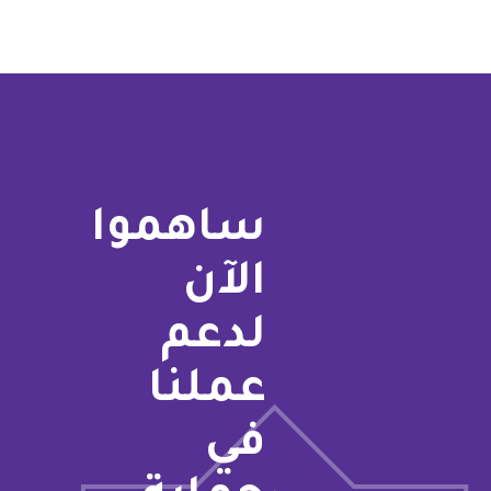
ساهموا
الآن
لدعم
عملنا
في