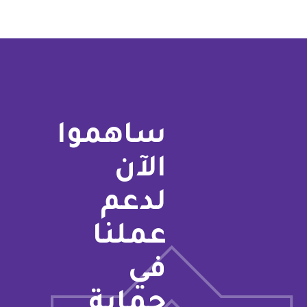
ساهموا
الآن
لدعم
عملنا
في
حماية