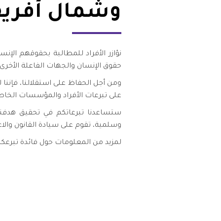
وشمال أفريق
شواغر
مصر
اتصل بنا
العراق
نؤازر الأفراد للمطالبة بحقوقهم الإ
حقوق الإنسان والجهات الفاعلة الأخرى 
الأردن
ومن أجل الحفاظ على استقلالنا، فإننا
الكويت
على تبرعات الأفراد والمؤسسات الخاصة 
ستساعدنا تبرعاتكم في تحقيق هدفنا
لبنان
وسلمية، تقوم على سيادة القانون والا
لمزيد من المعلومات حول فائدة تبرعكم 
ليبيا
موريتانيا
المغرب
عمان