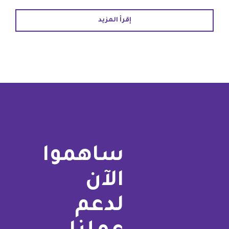
إقرأ المزيد
ساهموا
الآن
لدعم