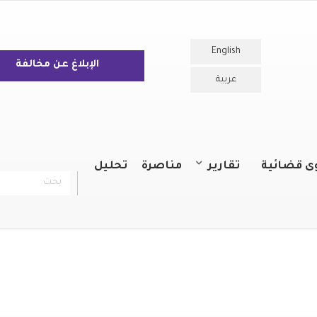
English
الإبلاغ عن مخالفة
عربية
ى قضائية
تقارير
مناصرة
تحليل
بحث
chercher
التقارير السنوية
التقارير