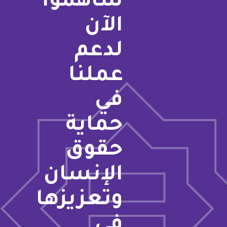
ساهموا
الآن
لدعم
عملنا
في
حماية
حقوق
الإنسان
وتعزيزها
في