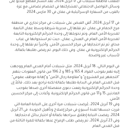
اعتقلت فاطمة شبيلات في 17 أبريل 2024، بعد انتشار مقطع فيديو على
وسائل التواصل الاجتماعي لمشاركتها في اعتصام تضامني مع غزة
بالقرب من السفارة الإسرائيلية في عمان في 30 مارس 2024.
في 17 أبريل 2024، ألقي القبض على شبيلات في مركز تجاري في منطقة
مرج الحمام في عمان. تم نقلها إلى مديرية شرطة وسط عمان التابعة
لمديرية الأمن العام، وتم تحويلها إلى وحدة الجرائم الإلكترونية التابعة
لمديرية الأمن العام في العبدلي، عمان، حيث تم استجوابها في غياب
محامٍ. ثم تم احتجازها في مركز الحسين الأمني. وأخيراً تم نقلها إلى وحدة
الجرائم الإلكترونية في عمان. وفي ذلك اليوم، تم رفض طلبها بكفالة،
لأسباب غير واضحة.
في اليوم التالي، 18 أبريل 2024، مثل شبيلات أمام المدعي العام ووجهت
إليه تهم بموجب المواد 165.4 و 185 و 196.2 من قانون العقوبات بتهم
"التجمهر غير المشروع" و"مقاومة رجال الأمن" و"إهانة موظف عمومي".
قبل المدعي العام في البداية طلبها بكفالة لكنه تراجع بعد ذلك، قائلاً إن
وحدة الجرائم الإلكترونية رفعت دعوى منفصلة أخرى ضدها بموجب
المادتين 15 و17 من قانون الجرائم الإلكترونية. وأعادت إلى مركز الحسين
الأمني.
وفي 19 أبريل 2024، عُرضت شبيلات مرة أخرى على النيابة العامة التي
قررت حبسها لمدة أسبوع في مركز إصلاح وتأهيل الجويدة. في 21 أبريل
2024، رفضت النيابة إطلاق سراحها بكفالة أو اختيار بدائل لاحتجازها.
وفي 23 أبريل 2024، تم رفض طلب الإفراج عنها بكفالة للمرة الثالثة من
قبل المدعي العام.