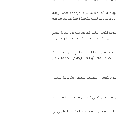
ت مرتبطة بـ"حالة هستيرية" مزعومة. هذه الرواية
ن وفاته. وقد تمت متابعة أربعة عناصر شرطة
كم الدرجة الأولى كانت قد صرحت في البداية بعدم
عناصر من الشرطة بعقوبات سجنية، لكن دون أن
منتظمة، والمطالبة بالاطلاع على تسجيلات
بالنظام العام، أو المشاركة في تجمعات غير
تصدي لأعمال التعذيب ستظل متزعزعة بشكل
ض له ياسين شبلي كأعمال تعذيب يعكس إرادة
تفاقية مناهضة التعذيب سنة 1993، وجرم التعذيب في مقتضيات القانون الجنائي (المادة 231-1)؛ ومع ذلك، لم يتم اعتماد هذه التكييف القانوني في