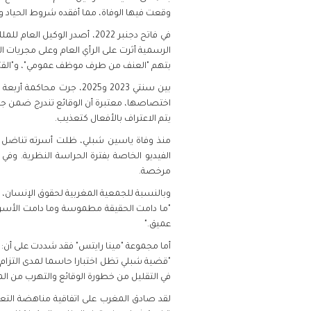
وقعت فيها الوفاة، مما أفقده شروط الحياد وا
في فاتح دجنبر 2022، أصدر ا
الرسمية أثرت على الرأي العام وعلى مجريات 
بتهم "العنف من طرف موظف عمومي"، و"القتل غ
بين سنتي 2023 و2025، ج
اختصاصها، معتبرة أن الوقائع تندرج ضمن جريم
يتم الاعتراف بالأفعال كتعذيب.
منذ وفاة ياسين شبلي، ظلت أسرته تناضل من
الفيديو الخاصة بفترة الحراسة النظرية. وفي
مرخصة.
وبالنسبة للجمعية المغربية لحقوق الإنسان، 
"ما دامت الحقيقة مطموسة وما دامت الأسر
عميق."
أما مجموعة "مينا رايتس" فقد شددت على أن:
"قضية شبلي تظل اختبارا حاسما لمدى التزام
في التقليل من خطورة الوقائع والتهرب من المس