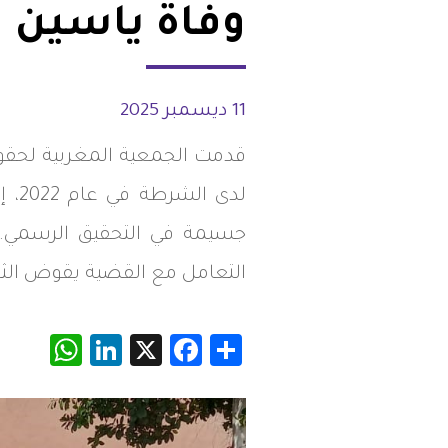
وفاة ياسين ش
شواغر
مصر
اتصل بنا
العراق
11 ديسمبر 2025
الأردن
قدمت الجمعية المغربية لحقوق
الكويت
لدى
جسيمة في التحقيق الرسمي. 
لبنان
التعامل مع القضية يقوض الثق
ليبيا
App
inkedIn
Facebook
X
Share
موريتانيا
المغرب
عمان