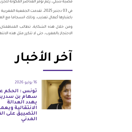
قضية شبلي، رغم توفر العناصر المكونة للجريمة 
في 03 دجنبر 2025، تقدمت الجم
باعتبارها أعمال تعذيب، وذلك انسجاما مع المادة 231-1 من القانون الجنائي المغربي ومع اتفاقية مناهضة 
ومن خلال هذه الشكاية، تطالب المنظمتان 
الاحتجاز بالمغرب، حتى لا تتكرر مثل هذه الان
آخر الأخبار
16 يوليو 2026
تونس : الحكم ع
سهام بن سدرين
يهدد العدالة
الانتقالية ويعم
التضييق على ال
المدني