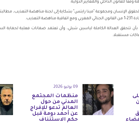
وفقا للقانون الداخلي والمعايير الدولية.
عية المغربية لحقوق الإنسان ومجموعة "مينا رايتس" بشكاية إلى لجنة مناهضة التعذيب، مطال
التعذيب.
بأن تتحقق العدالة الكاملة لياسين شبلي، وأن تعتمد ضمانات فعلية لحماية 
تهاكات مستقبلا.
09 يوليو 2026
لى
منظمات المجتمع
المدني من حول
العالم تدعو للإفراج
ق
عن أحمد دومة قبل
فضاء
حكم الاستئناف