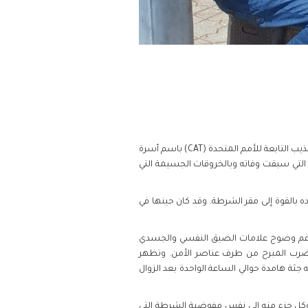
تقدمت الجمعية المغربية لحقوق الإنسان (AMDH) ومجموعة "مينا رايتس" (MENA Rights Group) بشكاية إلى لجنة مناهضة التعذيب التابعة للأمم المتحدة (CAT) باسم أسرة
تان نددتا بأعمال التعذيب التي سبقت وفاته وبالخروقات الجسيمة التي
السا في حديقة عمومية، يوم 5 أكتوبر 2022؛ حيث تم تكبيله واقتياده بالقوة إلى مقر الشرطة. وقد كان حينها في
 رغم وضوح علامات الضيق النفسي والجسدي
للضرب المبرح من طرف عناصر الأمن. وتظهر
 جثة هامدة حوالي الساعة الواحدة بعد الزوال
أوكل جزء منه إلى نفس مفوضية الشرطة التي