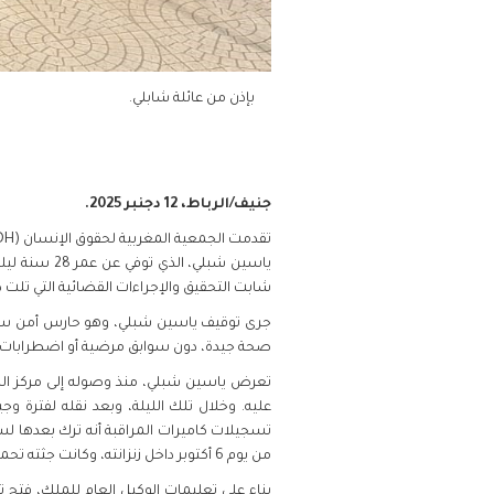
بإذن من عائلة شابلي.
جنيف/الرباط، 12 دجنبر 2025.
شابت التحقيق والإجراءات القضائية التي تلت 
صحة جيدة، دون سوابق مرضية أو اضطرابات
تعرض ياسين شبلي، منذ وصوله إلى مركز ال
عليه. وخلال تلك الليلة، وبعد نقله لفترة
تسجيلات كاميرات المراقبة أنه ترك بعدها لساع
من يوم 6 أكتوبر داخل زنزانته، وكانت جثته تحمل آثارا واضحة للتعذيب.
بناء على تعليمات الوكيل العام للملك، فتح