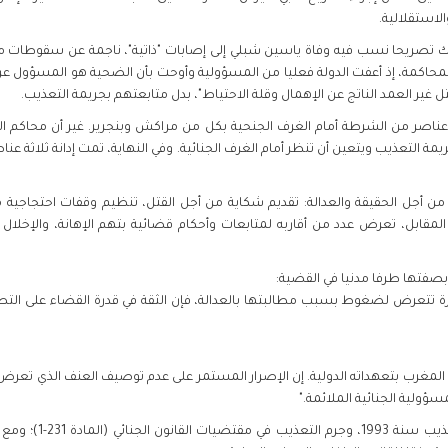
لاستقلالية.
لوكيل العام للملك تصريحا نسب فيه وفاة ياسين شبلي إلى إصابات "ذاتية"، ناجمة عن سقوطا
المحاكمة، إذ أعفت الدولة فعليا من المسؤولية وأوحت بأن الضحية هو المسؤول ع
ير العمد الناتج عن الإهمال وقلة الاحتياط"، بدل متابعتهم بجريمة التعذيب.
رت محاكمة أربعة عناصر من الشرطة أمام الغرف الجنحية بكل من مراكش وبنجرير. غير أن محا
ة التعذيب ويتعين أن تنظر أمام الغرف الجنائية. وفي النهاية، تمت إدانة ثلاثة 
 أجل الحقيقة والعدالة: تقديم شكاية من أجل القتل، تنظيم وقفات احتجاجية 
 المقابل، تعرض عدد من أقاربه لمتابعات وأحكام قضائية بتهم الإهانة، والإخلال 
بصفتها طرفا مدنيا في القضية:
ة تتعرض لضغوط بسبب مطالبتها بالعدالة، فإن الثقة في قدرة القضاء على ال
 المغرب بتعهداته الدولية. إن الإصرار المستمر على عدم توصيف العنف الذي تعر
ؤولية الجنائية الملائمة."
لقد صادق المغرب على ا