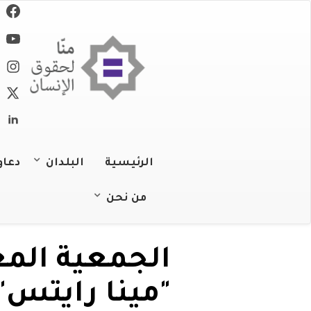
تجاوز
إلى
المحتوى
الرئيسي
الرئيسية
البلدان
دعاو
الجزائر
من نحن
عن المنظمة
البحرين
الجمعية الم
عملنا
جزر القمر
"مينا رايتس"
فريقنا
جيبوتي