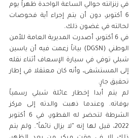
في زنزانته حوالي الساعة الواحدة ظهراً يوم
6 أكتوبر، دون أن يتم إجراء أية فحوصات
لحالته في غضون ذلك.
في 6 أكتوبر، أصدرت المديرية العامة للأمن
الوطني (DGSN) بياناً زعمت فيه أن ياسين
شبلي توفي في سيارة الإسعاف أثناء نقله
إلى المستشفى، وأنه كان معتقلا في إطار
تحقيق جارٍ.
لم يتم أبدا إخطار عائلة شبلي رسمياً
بوفاته. وعندما ذهبت والدته إلى مركز
الشرطة لتحضر له الفطور، في 6 أكتوبر
2022، قيل لها إنه "لا يزال نائماً". ولم يتم
ذلك إلا في وقت مبكر من بعد الظهر،