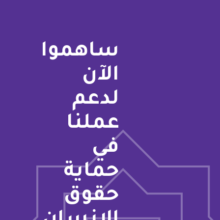
ساهموا
الآن
لدعم
عملنا
في
حماية
حقوق