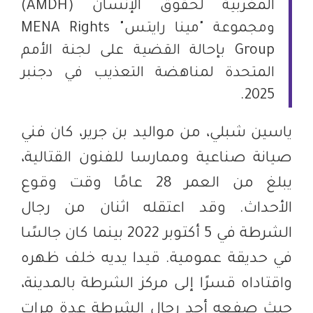
المغربية لحقوق الإنسان (AMDH)
ومجموعة "مينا رايتس" MENA Rights
Group بإحالة القضية على لجنة الأمم
المتحدة لمناهضة التعذيب في دجنبر
2025.
ياسين شبلي، من مواليد بن جرير، كان فني
صيانة صناعية وممارسا للفنون القتالية،
يبلغ من العمر 28 عامًا وقت وقوع
الأحداث. وقد اعتقله اثنان من رجال
الشرطة في 5 أكتوبر 2022 بينما كان جالسًا
في حديقة عمومية. قيدا يديه خلف ظهره
واقتاداه قسرًا إلى مركز الشرطة بالمدينة،
حيث صفعه أحد رجال الشرطة عدة مرات