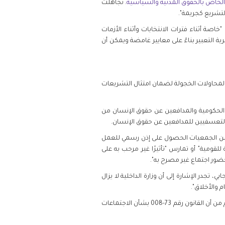
 الخاص بالحقوق المدنية والسياسية
. تجاهلت
التشريع كجريمة".
صة أثناء فترات الانتخابات وأثناء الأزمات
ة التعبير بناءً على معايير غامضة ويمكن أن
 المحاولات الخجولة لضمان امتثال التشريعات
ر الحكومية والمدافعين عن حقوق الإنسان من
 التعسفيين للمدافعين عن حقوق الإنسان.
لب في السابق من الجمعيات الحصول على إذن رسمي للعمل
قومية" أو تمارس "تأثيرًا غير مرحب به على
، تجدر الإشارة إلى أن وزارة الداخلية لا يزال
نلاحظ أن الدول الأعضاء في الأمم المتحدة أولت اهتمامًا أقل بكثير للحق في التجمع السلمي من حرية تكوين الجمعيات على الرغم من أن القانون رقم 73-008 بشأن الاجتماعات