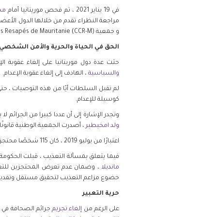
في 19 يناير 2021 ، تم فحص موريتانيا أمام
مج
مراجعة النظراء تقدم من خلالها الدول الأعض
فلسطين
و جمعية Cadre de concertation des Resapés de Mauritanie (CCR-M)
قطر
الحق في الحياة والحرية والأمن الشخصي
حثت عدة دول موريتانيا على إلغاء عقوبة ال
السعودية
والسياسية
، الهادف إلى إلغاء عقوبة الإعدام.
لم تقبل السلطات أيًا من هذه التوصيات ، حتى ت
السودان
كوسيلة للإعدام.
وتجدر الإشارة إلى أن عددا كبيرا من الجرائم ل
سوريا
ولد امخيطير
، أصدرت الجمعية الوطنية قانونًا يجعل
اعتبارًا من يوليو 2019 ، كان 115 شخصًا محتجزين بعد الحكم عليهم بالإعدام وفقًا للأرقام الرسمية.
تونس
فيما يتعلق بمسألة التعذيب ، قبلت الحكو
مانديلا
، وضمان عدم تعرض المحتجزين للتعذي
الإمارات
خضوع مزاعم التعذيب لتحقيق مستقل وتقديم ا
حرية التعبير
اليمن
على الرغم من
إلغاء تجريم