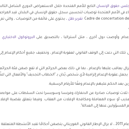
لس حقوق الإنسان
التابع للأمم المتحدة خلال الاستعراض الدوري الشامل الثالث
اء في الأمم المتحدة توصيات لتحسين سجل حقوق الإنسان في البلدان قيد المراجعة
تقرير ظل
، يحتوي على قائمة من التوصيات ، والتي ت
إعدام. وأوصت دول أخرى ، مثل أستراليا ، بالتصديق على
البروتوكول الاختياري 
لك التي دعت إلى الوقف القانوني لعقوبة الإعدام ، وتخفيف جميع أحكام الإعدام إلى أ
ا يزال يعاقب عليها بالإعدام ، بما في ذلك بعض الجرائم التي لا تقع ضمن فئة الجرائ
 عقوبة الإعدام إلزامية لأي شخص يُدان بـ "الخطاب التجديف" والأفعال التي اعتُبرت "تدنيسًا"
مة ثلاث توصيات صادرة عن الدنمارك وفرنسا وسويسرا تحث السلطات على مواءم
ب أو سوء المعاملة ومكافحة الإفلات من العقاب. وفيما يتعلق بقضية الإفلا
لمسؤولين عنها إلى العدالة".
جرائم الصحافة في عام 2011 ، لا يزال الإطار القانوني الموريتاني يتضمن أحكامًا تقيد الأنش