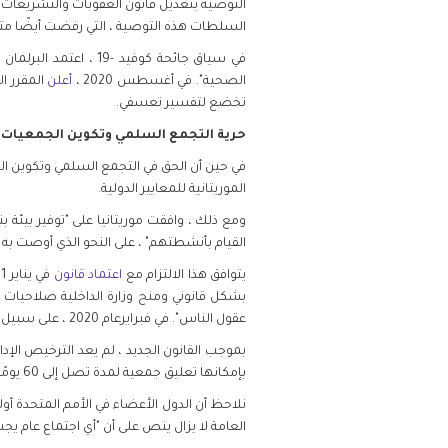
التوصية بتعديل قانون العقوبات والتشريعات ال
السلطات هذه التوصية ، التي رفضت أيضًا متابع
في سياق جائحة كوفيد -19 ، اعتمد البرلمان
ق
الصحية". في أغسطس 2020 ،
أعلن
المقرر ال
تخضع لتفسير تعسفي.
حرية التجمع السلمي وتكوين الجمعيات
في حين أن الحق في التجمع السلمي وتكوين الج
الموريتانية للمعايير الدولية.
ومع ذلك ، وافقت موريتانيا على "توفير بيئة
القيام بأنشطتهم" ، على النحو الذي أوصت به 
يتوافق هذا الالتزام مع
اعتماد قانون
بشكل قانوني ومنح وزارة الداخلية صلاحيات ب
عقول الناس". في فبرايرعام 2020 ، على سبيل المثال ، اعتقلت السلطات
بموجب القانون الجديد ، لم يعد الترخيص الإداري
بإمكانها تعليق جمعية لمدة تصل إلى 60 يومًا على أساس أسس غامضة مثل "الانخراط في أنشطة من شأنها تهديد النظام العام والأخلاق".
العامة لا يزال ينص على أن "أي اجتماع عام يج