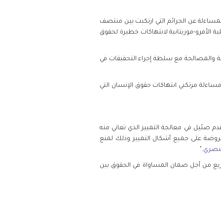
لمساءلة عن الجرائم التي ارتكبت بين منتصف
ة الأفرو-موريتانية لانتهاكات خطيرة لحقوق
م 93-23) بشأن العفو وإنشاء آلية مستقلة للعدالة والمصالحة مع سلطة إجراء التحقيقات في
رائم التي ربما ارتكبوها بين عامي 1989 و 1992. وبالتالي يمنع القانون مساءلة مرتكبي انتهاكات حقوق الإنسان التي
تقدم ضئيل في معالجة التمييز الذي تعاني منه
فروضة على جميع أشكال التمييز وذلك لمنع
لعنصري
."
شريع من أجل ضمان المساواة في الحقوق بين