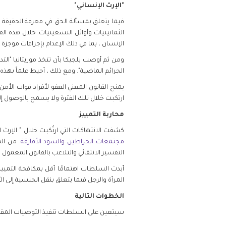
"الإرث الإنساني"
فيما يتعلق بمسألة الحق في معرفة الحقيقة و
الثمانينيات وأوائل التسعينيات. خلال هذه الفت
الإنسان ، بما في ذلك الإعدام بإجراءات موجزة
الجرائم الماضية". ومع ذلك ، أحيط علماً بهذه 
ارتكبت خلال تلك الفترة ولا يسمح بالوصول إ
محاربة التمييز
كشفت الانتهاكات التي ارتُكبت خلال " الإرث ا
مجتمعات الحراطين والسود الأفارقة
. من ال
التفسير الانتقائي والتلاعب بالقانون المعمول ب
أبدت السلطات اهتمامًا أقل بمكافحة التميي
المرأة والرجل فيما يتعلق بنقل الجنسية إلى ال
الخطوات التالية
سيتعين على السلطات تنفيذ التوصيات المقبولة ق