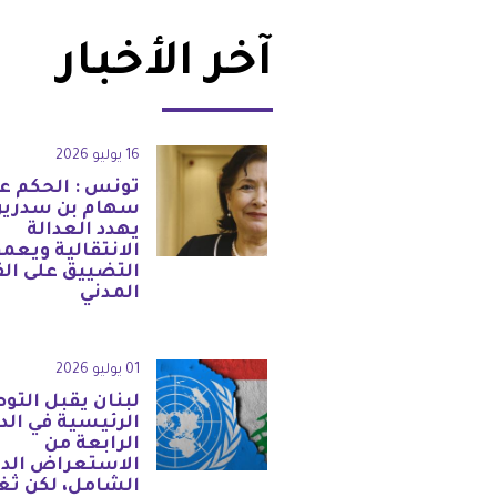
آخر الأخبار
16 يوليو 2026
تونس : الحكم ع
سهام بن سدرين
يهدد العدالة
الانتقالية ويعم
التضييق على ال
المدني
01 يوليو 2026
لبنان يقبل التو
الرئيسية في الد
الرابعة من
الاستعراض الد
الشامل، لكن ثغ