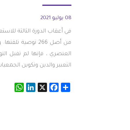
شواغر
مصر
08 يوليو 2021
اتصل بنا
العراق
الأردن
من أصل 266 توصية 
العنصري ، فإنها لم تقبل التو
الكويت
التعبير والدين وتكوين الجمعيا
لبنان
ليبيا
App
inkedIn
Facebook
X
Share
موريتانيا
المغرب
عمان