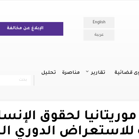
English
الإبلاغ عن مخالفة
عربية
ى قضائية
تقارير
مناصرة
تحليل
بحث
chercher
التقارير السنوية
التقارير
وريتانيا لحقوق الإنس
ثة للاستعراض الدوري ا