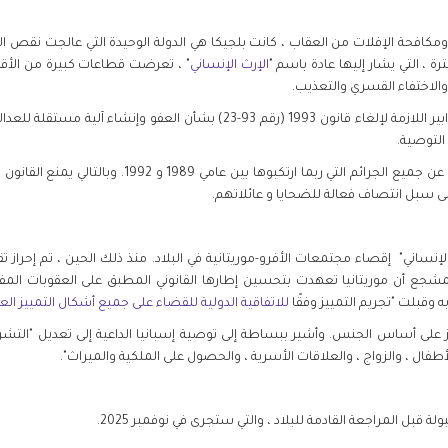
مكافحة الإفلات من العقاب ، كانت بلجيكا هي الدولة الوحيدة التي عالجت نقص ا
رة ، التي يشار إليها عادة باسم "
الإرث الإنساني
" ، تعرضت قطاعات كبيرة من الأقلي
 والاختفاء القسري والتعذيب.
ومن ثم أوصت بلجيكا بأن تتخذ موريتانيا "التدابير اللازمة لإلغاء قانون 1993 (رق
التوصية.
يمنح القانون المعني العفو لأفراد قوات الأمن عن جميع الج
لى سبل انتصاف فعالة للضحايا و عائلاتهم.
لإنساني" إقصاء مجتمعات الأفرو-موريتانية في البلاد. منذ ذلك الحين ، تم إحراز 
مشجع أن موريتانيا تعهدت بتحسين إطارها القانوني المطبق على العقوبات الم
ه وقبلت "تجريم التمييز وفقًا
للاتفاقية الدولية للقضاء على جميع أشكال التمييز ا
ز على أساس الجنس. وأشير ببساطة إلى توصية إسبانيا الداعية إلى تعديل "الت
أطفال ، والزواج ، والعلاقات الأسرية ، والحصول على الملكية والميراث".
بل المراجعة القادمة للبلاد ، والتي ستجرى في نوفمبر 2025.