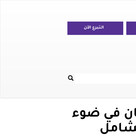
التبرع الآن
بحث
Re
ان في ضوء
لشامل