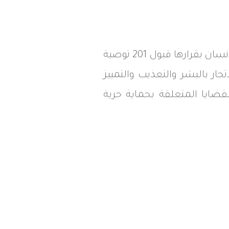
في أعقاب الدورة الثالثة للاستعراض الدوري الشامل ، أبلغت موريتانيا مجلس حقوق الإنسان بقرارها قبول 201 توصية
اتجار بالبشر والتعذيب والتمييز
لقضايا المتعلقة بحماية حرية