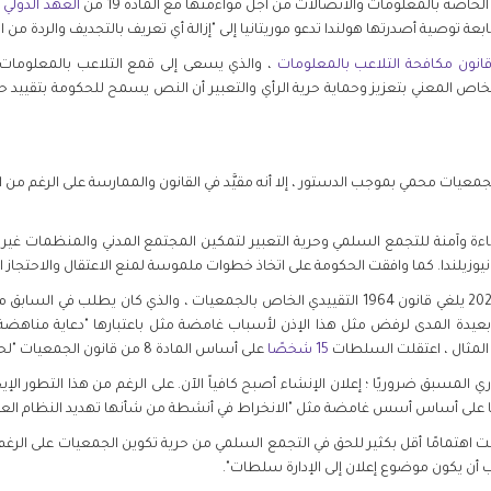
خاصة بالمعلومات والاتصالات من أجل مواءمتها مع المادة 19 من
العهد الدولي
ة توصية أصدرتها هولندا تدعو موريتانيا إلى "إزالة أي تعريف بالتجديف والردة من 
انون مكافحة التلاعب بالمعلومات
، والذي يسعى إلى قمع التلاعب بالمعلومات "خا
خاص المعني بتعزيز وحماية حرية الرأي والتعبير أن النص يسمح للحكومة بتقييد حري
معيات محمي بموجب الدستور ، إلا أنه مقيَّد في القانون والممارسة على الرغم من
 بناءة وآمنة للتجمع السلمي وحرية التعبير لتمكين المجتمع المدني والمنظمات غي
نيوزيلندا. كما وافقت الحكومة على اتخاذ خطوات ملموسة لمنع الاعتقال والاحتجاز
في يناير 2021 يلغي قانون 1964 التقييدي الخاص بالجمعيات ، والذي كان يط
عيدة المدى لرفض مثل هذا الإذن لأسباب غامضة مثل باعتبارها "دعاية مناهضة لل
15 شخصًا
على أساس المادة 8 من قانون الجمعيات "لحضور اجتماع غير مصرح به".
 المسبق ضروريًا ؛ إعلان الإنشاء أصبح كافياً الآن. على الرغم من هذا التطور الإيجابي
ب أن يكون موضوع إعلان إلى الإدارة سلطات".