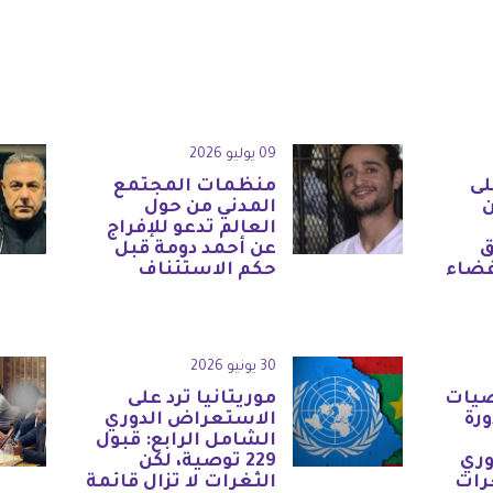
09 يوليو 2026
لى
منظمات المجتمع
المدني من حول
العالم تدعو للإفراج
ق
عن أحمد دومة قبل
فضاء
حكم الاستئناف
30 يونيو 2026
صيات
موريتانيا ترد على
ورة
الاستعراض الدوري
الشامل الرابع: قبول
وري
229 توصية، لكن
رات
الثغرات لا تزال قائمة