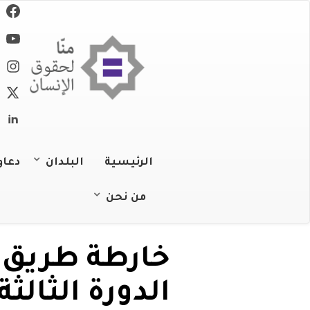
تجاوز
إلى
المحتوى
الرئيسي
الرئيسية
البلدان
دعاو
الجزائر
من نحن
عن المنظمة
البحرين
خارطة طريق م
عملنا
جزر القمر
الدورة الثال
فريقنا
جيبوتي