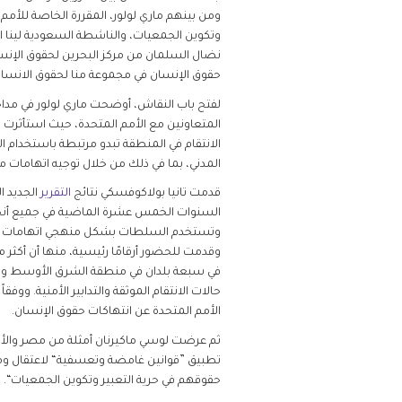
ومن بينهم ماري لولور، المقررة الخاصة للأمم
وتكوين الجمعيات، والناشطة السعودية لينا ال
نضال السلمان من مركز البحرين لحقوق الإنسا
حقوق الإنسان في مجموعة منا لحقوق الانسان. 
لفتح باب النقاش، أوضحت ماري لولور في مداخل
الانتقام في المنطقة تبدو مرتبطة باستخدام
المدني، بما في ذلك من خلال توجيه اتهامات م
قدمت تانيا بولاكوفسكي نتائج
التقرير
السنوات الخمس عشرة الماضية في جميع أنحاء
وتستخدم السلطات بشكل منهجي اتهامات ”الإ
في سبعة بلدان في منطقة الشرق الأوسط وشما
حالات الانتقام الموثقة والتدابير الأمنية. وو
الأمم المتحدة عن انتهاكات حقوق الإنسان.
ثم عرضت لوسي ماكيرنان أمثلة من مصر والأرد
تطبيق ”قوانين غامضة وتعسفية“ لاعتقال ومق
حقوقهم في حرية التعبير وتكوين الجمعيات“.