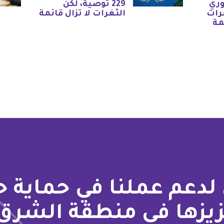
وري
229 توصية، لكن
رات
الثغرات لا تزال قائمة
مة
لدعم عملنا في حماية 
زيزها في منطقة الشرق