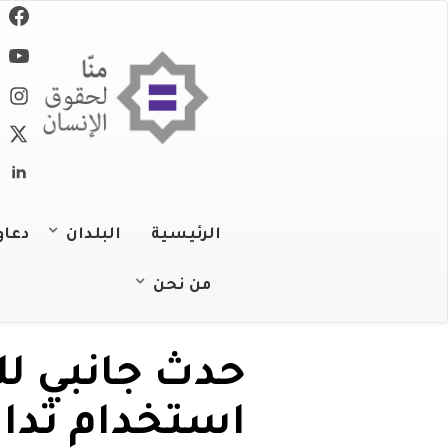
تجاوز
إلى
المحتوى
الرئيسي
الرئيسية
البلدان
دعاو
الجزائر
من نحن
عن المنظمة
البحرين
حدث جانبي ل
عملنا
جزر القمر
استخدام تدابي
فريقنا
جيبوتي