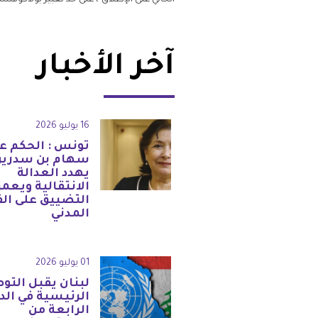
الحالي على الإطلاق"، على حد تعبير بولاكوفسك
آخر الأخبار
16 يوليو 2026
تونس : الحكم ع
سهام بن سدرين
يهدد العدالة
الانتقالية ويعم
التضييق على ال
المدني
01 يوليو 2026
لبنان يقبل التو
الرئيسية في الد
الرابعة من