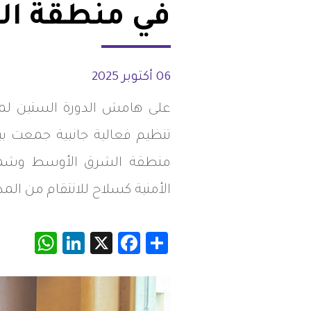
في منطقة ال
شواغر
مصر
اتصل بنا
العراق
06 أكتوبر 2025
الأردن
على هامش الدورة الستين لمج
الكويت
تنظيم فعالية جانبية جمعت ب
منطقة الشرق الأوسط وشمال أ
لبنان
الأمنية كسلاح للانتقام من ا
ليبيا
App
inkedIn
Facebook
X
Share
موريتانيا
المغرب
عمان