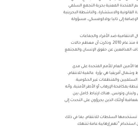
مم المتحدة المعنية بحرية التجمع السلمي
القانونية والاستشارة، والناشطة البحرينية
لإضافة إلى تانيا بولاكوفسكي، مسؤولة
 الانتقامية ضد الأفراد والجماعات
المتعاونين مع الأمم المتحدة، حيث استأثرت بنحو 29% من جميع الحالات الموثقة في التقارير السنوية للأمين العام للأمم المتحدة منذ عام 2010. وذكرت أن معظم حالات
داف المدافعين عن حقوق الإنسان والمجتمع
 حقوق الشرق الأوسط وشمال أفريقيا، الذي يحلل 296 حالة وثقها الأمين العام للأمم المتحدة على مدى
مال أفريقيا هي بؤرة عالمية للانتقام،
لسلميين والمنظمات غير الحكومية.
الأوسط وشمال إفريقيا مرتبطة بمكافحة الإرهاب أو الأطر الأمنية، وأنه
ولبنان وتونس، هناك ارتباط كامل بين
 لمعاقبة أولئك الذين يجرؤون على التحدث إلى
 تستخدمها السلطات للانتقام، بما في ذلك
استخدام ”تهم إرهابية عامة تنتهك