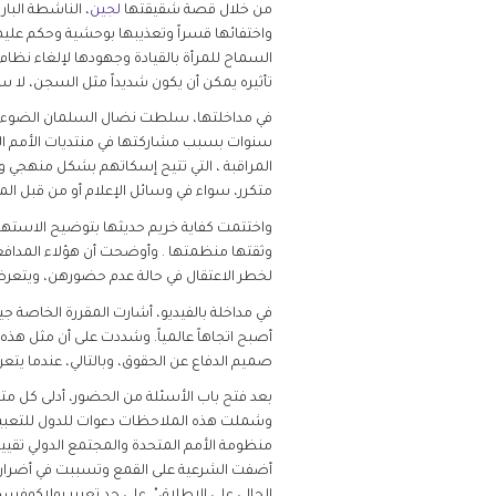
من خلال قصة شقيقتها
لجين
، الناشطة البار
واختفائها قسراً وتعذيبها بوحشية وحكم عل
السماح للمرأة بالقيادة وجهودها لإلغاء نظام
تأثيره يمكن أن يكون شديداً مثل السجن، لا 
في مداخلتها، سلطت نضال السلمان الضوء عل
سنوات بسبب مشاركتها في منتديات الأمم الم
المراقبة ، التي تتيح إسكاتهم بشكل منهجي وتخ
متكرر، سواء في وسائل الإعلام أو من قبل الم
واختتمت كفاية خريم حديثها بتوضيح الاستهد
وثقتها منظمتها . وأوضحت أن هؤلاء المداف
لخطر الاعتقال في حالة عدم حضورهن، ويتعرضن للعنف الجنسي أثناء الاحتجاز، 
في مداخلة بالفيديو، أشارت المقررة الخاصة 
أصبح اتجاهاً عالمياً. وشددت على أن مثل هذه
صميم الدفاع عن الحقوق، وبالتالي، عندما يت
بعد فتح باب الأسئلة من الحضور، أدلى كل متح
وشملت هذه الملاحظات دعوات للدول للتعبير 
أضفت الشرعية على القمع وتسببت في أضرار لا 