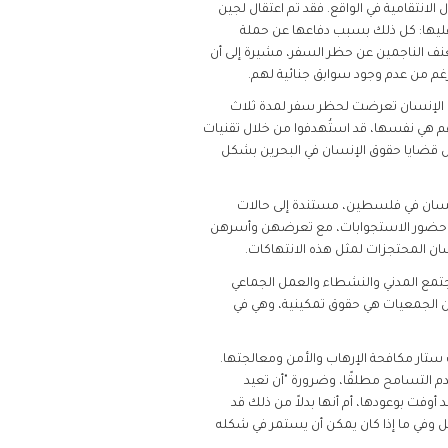
الانتقامية في الواقع. فقد تم اعتقال لجين
ليها: كل ذلك بسبب دفاعها عن حملة
عنف الناجمين عن حظر السفر، مشيرة إلى أن
رغم من عدم وجود سوابق جنائية لهم.
ق الإنسان تعرضت لحظر سفر لمدة ثلاث
م هي نفسها، قد استُهدفوا من خلال تقنيات
جاهل قضايا حقوق الإنسان في البحرين بشكل
لإنسان في فلسطين، مستندة إلى حالات
ى حضور الاستجوابات، مع تعرضهن وأسرهن
جتمع المدني والنشطاء والعمل الجماعي
ين الجمعيات هي حقوق تمكينية، وهي في
 ستار مكافحة الإرهاب والأمن ومعالجتها.
 التسامح مطلقًا، وضرورة "أن تعيد
لي تقييمها النقدي لما إذا كانت الحرب العالمية على الإرهاب، كما تشكلت منذ 11 سبتمبر، قد أوفت بوعودها، أم أنها بدلاً من ذلك قد
ل وفي ما إذا كان يمكن أن يستمر في شكله