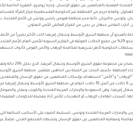
 المتحدة المعنية بالمدافعين عن حقوق الإنسان، وجينا روميرو، المقررة الخاصة للأ
هذلول، وكفاية خريم من المنظمة غير الحكومية الفلسطينية مركز المرأة للمساعدة 
ن، ولوسي ماكيرنان، نائبة مدير منظمة هيومن رايتس ووتش في الأمم المتحدة، با
أدارت النقاش جيهان بن يحيى من المركز العالمي للأمن التعاوني.
ة بالفيديو أن منطقة الشرق الأوسط وشمال إفريقيا كانت الأكثر تضرراً من الأعمال
 السلطات الحكومية لأطر تشريعية لمكافحة الإرهاب والأمن القومي كأدوات لاسته
لفقة.
الجديد الصادر عن مجموعة
 المنطقة. يكشف البحث عن الصلة بين اتجاهين مقلقين: منطقة الشرق الأوسط وش
رهاب“ و”الأمن“ لاستهداف وإسكات المدافعين عن حقوق الإنسان والمنتقدين ا
وقدمت للحضور أرقامًا رئيسية، منها أن أكثر من 6 حالات من أصل 10 حالات انتقام في منطقة الشرق 
ل إفريقيا، وهي السعودية والإمارات العربية المتحدة والكويت وعمان والصومال 
فقاً لها، أصبحت اتهامات الإرهاب أو التهديدات للأمن أداة مفضلة للحكومات القمعية
ن والإمارات العربية المتحدة وتونس، لتسليط الضوء على الأساليب الشائعة التي
اضاة ومعاقبة المدافعين عن حقوق الإنسان ونشطاء المجتمع المدني، فضلاً عن 