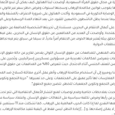
زة في مجال حقوق المرأة السعودية، أوضحت لينا الهذلول كيف يمكن أن تبدو الأعمال 
يها بموجب قوانين مكافحة الإرهاب وسجنها لسنوات وفرض حظر سفر غير قانوني ع
 الوصاية الذكورية في السعودية. وأكدت الهذلول على ضرورة الاعتراف بالمشقة وال
سيما عندما يظل الناشطون خاضعين للقيود حتى بعد انتهاء المدة الرسمية وعلى ال
ى أعمال الانتقام في البحرين، مستندة إلى تجربتها الشخصية كمدافعة عن حقو
تحدة. وأوضحت أن العديد من المدافعين عن حقوق الإنسان في البحرين، بمن فيه
لق بيئة يُعتبر فيها الخوف من الانتقام أمراً عادياً، لا سيما في سياق يتم فيه ت
نظمات الدولية.
اف المنهجي للمدافعات عن حقوق الإنسان اللواتي يقدمن تقارير عن حالة حقوق ا
عات يتعرضن لمكالمات تهديدية من مسؤولين عسكريين إسرائيليين، ويُجبرن عل
حيث تتعرض 80% من المدافعات عن حقوق الإنسان المحتجزات لمثل هذه الانتهاكات.
جينا روميرو إلى أن استخدام مكافحة الإرهاب وأطر عمل أخرى مماثلة كسلاح ضد الم
 الممارسات لها تأثير عميق على المجتمعات. وعلى حد تعبيرها: ”حرية التجمع وتكو
عرض التجمع وتكوين الجمعيات للخطر، تتضرر جميع الحقوق“.
دث بملاحظات ختامية وقدم توصيات لمنع انتشار الأعمال الانتقامية التي تتم تحت
عن رأيها وفرض تكلفة سياسية على انتهاكات حقوق الإنسان، واعتماد سياسة عدم
منظومة الأمم المتحدة والمجتمع الدو
يمكن إصلاحها، و [...] إعادة النظر، ليس فقط في كيفية تنفيذ مكافحة الإرهاب، ب