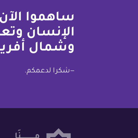
ساهموا الآن 
فلسطين
الإنسان وتع
قطر
وشمال أفريق
السعودية
السودان
—شكرا لدعمكم.
سوريا
تونس
الإمارات
اليمن