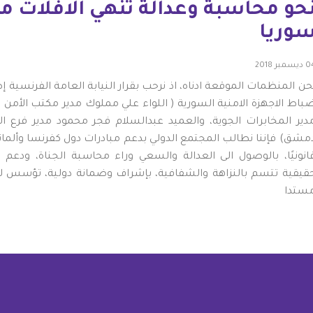
حو محاسبة وعدالة تنهي الافلات م
وريا
يسمبر 2018
حن المنظمات الموقعة ادناه، اذ نرحب بقرار النيابة العامة الفرنسية إ
باط الاجهزة الامنية السورية ( اللواء علي مملوك مدير مكتب الأمن
دير المخابرات الجوية، والعميد عبدالسلام فجر محمود مدير فرع ا
مشق) فإننا نطالب المجتمع الدولي بدعم مبادرات دول كفرنسا وألماني
انونيًا، بالوصول الى العدالة والسعي وراء محاسبة الجناة، ودعم
قيقية تتسم بالنزاهة والشفافية، بإشراف وضمانة دولية، تؤسس لد
ستدا