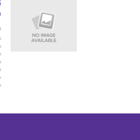
ن
شواغر
مصر
س
اتصل بنا
العراق
04 د
ن
الأردن
ض
م
الكويت
د
ق
لبنان
ح
م
ليبيا
موريتانيا
المغرب
عمان