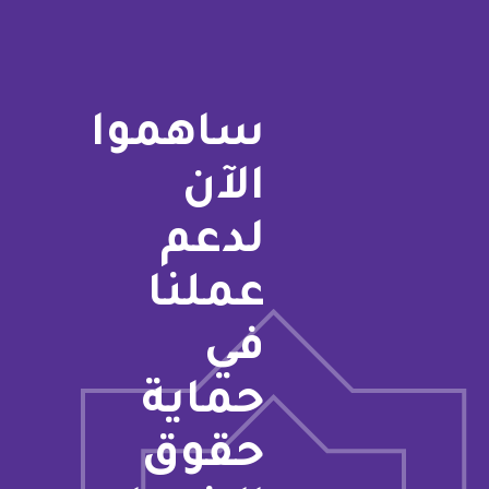
ساهموا
الآن
لدعم
عملنا
في
حماية
حقوق