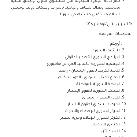
دعم كافة الجهود المبذولة على المستوى الدولي لإطلاق عملية
محاسبة، وعدالة شفافة وحيادية، بإشراف وضمانة دولية تؤسس
لسلام مستقبلي مستدام في سوريا.
15 تشرين الثاني/نوفمبر 2018
المنظمات الموقعة
أورنمو
الارشيف السوري
البرنامج السوري للتطوير القانوني
الجمعية السورية الألمانية الحرة في هامبورغ
اللجنة الكردية لحقوق الإنسان - راصد
الدفاع المدني السوري - الخوذ البيضاء
الرابطة السورية للمواطنة
الشبكة السورية لحقوق الإنسان
اللوبي النسوي السوري
المرصد السوري لحقوق الانسان
المركز السوري للإحصاء والبحوث
المركز السوري للإعلام وحرية التعبير
المنتدى السوري
النساء الآن