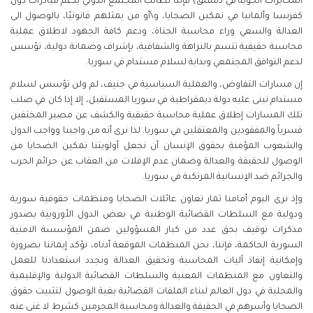
المخابرات الجوية في دمشق) فإننا نطالب المجتمع الدولي بدعم مبادرات دول
كفرنسا وألمانيا في تمكين الضحايا، و\أو من يمثلهم قانونيًا، بالوصول الى
العدالة والسعي وراء محاسبة الجناة، ودعم كافة الجهود لاطلاق عملية
محاسبة حقيقية تتسم بالنزاهة والشفافية، بإشراف وضمانة دولية، تؤسس
لدعم التوافق المجتمعي وبداية لسلام مستدام في سوريا.
إن مسارات التفاوض، والعملية السياسية في جنيف، لم ولن تؤسس لسلام
مستدام تبنى عليه دولة ديمقراطية في سوريا المستقبل، إلا إذا كان في صلب
تلك المسارات إطلاق عملية محاسبة حقيقية والكشف عن مصير المختفين
قسرياً والمفقودين والمعتقلين في سوريا. لذا نرى أنه من واجبنا وواجب الدول
والشعوب المؤمنة بحقوق الإنسان أن نجعل أولويتنا تمكين الضحايا من
الوصول للحقيقة والعدالة وضمان عدم الإفلات من العقاب عن جرائم الحرب
والجرائم ضد الإنسانية المرتكبة في سوريا.
وإذ نرى اليوم أمامنا ثمار تعاون عائلات الضحايا ومنظمات حقوقية سورية
ودولية مع السلطات القضائية الوطنية في بعض الدول الأوروبية بصدور
مذكرات توقيف بحق عدد من كبار المسؤولين ضمن المؤسسة الامنية
السورية الحاكمة، فإننا، نحن المنظمات الموقعة أدناه، نؤكد إيماننا بضرورة
وإمكانية إنفاذ آليات المحاسبة وتحقيق العدالة ونجدد استعدادنا للعمل
والتعاون مع المنظمات المعنية والسلطات القضائية الدولية والإقليمية
والمحلية في دول العالم لبناء الملفات القضائية بغية الوصول لتثبيت حقوق
الضحايا وأسرهم في الحقيقة والعدالة ومحاسبة المجرمين كشرط لا غنى عنه