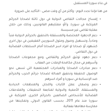
في بناء سوريا المستقبل.
من هنا فإننا نجدد اليوم - وأكثر من أي وقت مضى - التأكيد على ضرورة:
إفساح مجالات التقاضي الدولية في دول ثالثة لضحايا الجرائم
المرتكبة في سوريا، و/أو ممثليهم القانونيين، وذلك من خلال
عملية تقاضي غير مسيسة.
دعم الاجهزة المختصة والمستقلة بالتحقيق بالجرائم الدولية فنياً
ومادياً، وتسهيل وصول ومثول السوريين المقيمين في دول اخرى
كشهود أو ضحايا او افراد اسر الضحايا أمام السلطات القضائية
في دول التقاضي .
دعم جهود توثيق الجرائم والتقاضي ومع مجموعات الضحايا
وأسرهم في مجال مكافحة الإفلات من العقاب.
دعم مبادرات الضحايا والمبادرات المجتمعية التي تسعى نحو
الوصول للحقيقة وتحقيق العدالة لضحايا جرائم الحرب والجرائم
ضد الإنسانية في سوريا و أفراد اسرهم.
دعم وضمان عمل الآليات واللجان والمنظمات الحيادية
والمستقلة، الأممية والدولية لمتابعة التحقيقات والملاحقات
القضائية للأشخاص الضالعين بالجرائم الكبرى، المرتكبة في
سوريا منذ عام 2011، بحسب القانون الدولي، وتمكينها من
ممارسة مهامها بفعالية.