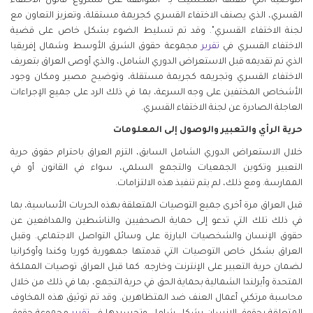
التوصية التي تلقتها المكسيك بـ "الموافقة على مشروع قانون الاختفاء
القسري، الذي يصنف الاختفاء القسري كجريمة مستقلة، وتعزيز التعاون مع
لجنة الاختفاء القسري". وقد تم تسليط الضوء بشكل خاص على قضية
الاختفاء القسري في
تقرير
مجموعة حقوق الشرق الأوسط وشمال إفريقيا
الذي تم تقديمه قبل الاستعراض الدوري الشامل، والذي أوصى العراق بتعريف
الاختفاء القسري وتجريمه كجريمة مستقلة، وتوضيح مصير ومكان وجود
الأشخاص المختفين على وجه السرعة، بما في ذلك الرد على جميع الإجراءات
العاجلة الصادرة عن لجنة الاختفاء القسري.
حرية الرأي والتعبير والوصول إلى المعلومات
خلال الاستعراض الدوري الشامل السابق، التزم العراق باحترام حقوق حرية
التعبير وتكوين الجمعيات والتجمع السلمي، سواء في القانون أو في
الممارسة. ومع ذلك، لم يتم تنفيذ هذه الالتزامات.
قبل العراق مرة أخرى جميع التوصيات المتعلقة بهذه الحريات الأساسية، بما
في ذلك تلك التي تدعو إلى حماية الصحفيين والناشطين والمدافعين عن
حقوق الإنسان والشخصيات البارزة على وسائل التواصل الاجتماعي. وقبل
العراق بشكل خاص التوصيات التي قدمتها جمهورية كوريا وكندا وأوكرانيا
لضمان حرية التعبير على الإنترنت وخارجه. كما قبل العراق توصيات المملكة
المتحدة وأيرلندا الشمالية بحماية الحق في حرية التجمع، بما في ذلك من خلال
محاسبة مرتكبي أعمال العنف ضد المتظاهرين. وقد تم توثيق هذه المخاوف