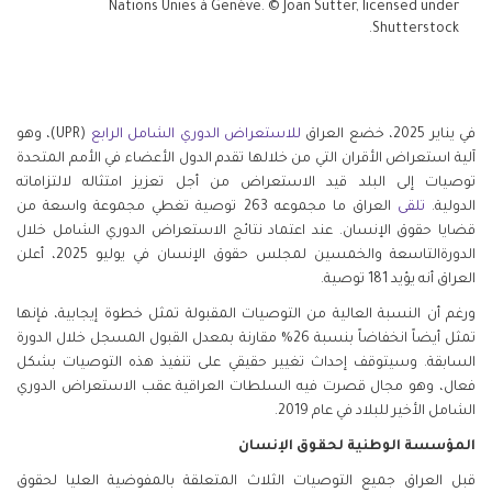
Nations Unies à Genève. © Joan Sutter, licensed under
Shutterstock.
في يناير 2025، خضع العراق
للاستعراض الدوري الشامل الرابع
(UPR)، وهو
آلية استعراض الأقران التي من خلالها تقدم الدول الأعضاء في الأمم المتحدة
توصيات إلى البلد قيد الاستعراض من أجل تعزيز امتثاله لالتزاماته
الدولية.
تلقى
العراق ما مجموعه 263 توصية تغطي مجموعة واسعة من
قضايا حقوق الإنسان. عند اعتماد نتائج الاستعراض الدوري الشامل خلال
الدورةالتاسعة والخمسين لمجلس حقوق الإنسان في يوليو 2025، أعلن
العراق أنه يؤيد 181 توصية.
ورغم أن النسبة العالية من التوصيات المقبولة تمثل خطوة إيجابية، فإنها
تمثل أيضاً انخفاضاً بنسبة 26% مقارنة بمعدل القبول المسجل خلال الدورة
السابقة. وسيتوقف إحداث تغيير حقيقي على تنفيذ هذه التوصيات بشكل
فعال، وهو مجال قصرت فيه السلطات العراقية عقب الاستعراض الدوري
الشامل الأخير للبلاد في عام 2019.
المؤسسة الوطنية لحقوق الإنسان
قبل العراق جميع التوصيات الثلاث المتعلقة بالمفوضية العليا لحقوق