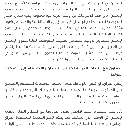
الإنسان في العراق، بما في ذلك الدعوات إلى جعلها متوافقة تمامًا مع مبادئ
باريس، التي تكرس المعايير الدولية المحددة للمؤسسات الوطنية لحقوق
الإنسان. تأتي هذه الالتزامات في وقت أثيرت فيه مخاوف جدية بشأن افتقار
المفوضية العليا لحقوق الإنسان في العراق إلى الاستقلالية والحياد. في أكتوبر
2024، أوصى التحالف العالمي للمؤسسات الوطنية لحقوق الإنسان، وهو
الهيئة العالمية الرئيسية التي تقيّم امتثال المؤسسات الوطنية لحقوق
الإنسان للمعايير الدولية، بتخفيض تصنيف المفوضية العليا لحقوق الإنسان
في العراق من "أ" إلى "ب". جاء هذا القرار مكرراً
لنتائج
منظمة مينا رايتس
جروب التي أكدت فشل المفوضية العليا لحقوق الإنسان في العراق في
الامتثال للمعايير الدولية في القانون والممارسة.
التعاون مع الآليات الدولية لحقوق الإنسان والانضمام إلى الصكوك
الدولية
رفض العراق، أو اكتفى "بالإحاطة علما"، بجميع التوصيات المتعلقة بالتصديق
على الصكوك الدولية والانضمام إليها، بما في ذلك البروتوكول الاختياري
لاتفاقية مناهضة التعذيب والبروتوكول الاختياري الثاني للعهد الدولي الخاص
بالحقوق المدنية والسياسية.
يأتي
عدم استعداد البلاد الواضح لتعزيز تعاونها مع النظام الدولي لحقوق
الإنسان
في الوقت الذي تستعد فيه بعثة الأمم المتحدة لمساعدة العراق
(يونامي)
لإنهاء
عملياتها في 31 ديسمبر 2025، عقب
طلب
رئيس الوزراء