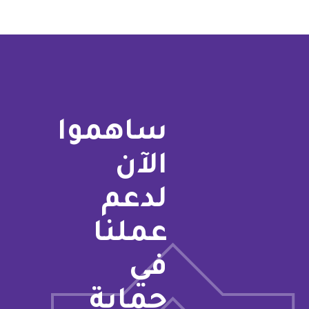
ساهموا
الآن
لدعم
عملنا
في
حماية