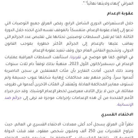
العراقي "إنهاء ولايتها نهائياً".
”.
عقوبة الإعدام
خلال الاستعراض الدوري الشامل الرابع، رفض العراق جميع التوصيات التي
تدعو إلى إلغاء عقوبة الإعدام، متمسكاً بالموقف نفسه الذي اتخذه خلال الدورة
الثالثة. كما لم تقبل السلطات توصيتين تحثانها على تقليص عدد الجرائم التي
يعاقب عليها بالإعدام إلى الجرائم الأكثر خطورة بموجب القانون
الدولي، وتشجيع النقاش العام حول وقف تنفيذ عقوبة الإعدام.
في الواقع، كما هو موضح في
تقريرنا
، استأنفت السلطات العراقية عمليات
الإعدام في ديسمبر/كانون الأول 2023، منهيةً بذلك توقفاً دام ثلاث سنوات.
ومنذ ذلك الحين، أفادت التقارير بأن مئات المعتقلين في سجن الناصرية
أُعدموا سراً، وكثير منهم بعد محاكمات إرهابية شابتها عيوب جسيمة ولم
تستوف معايير المحاكمة العادلة. ويُعتقد أن المئات الآخرين أُعدموا في ظروف
مماثلة، في حين لا يزال الآلاف معرضين لخطر الإعدام الوشيك. وقد حذر خبراء
الأمم المتحدة من أن هذه الإعدامات بإجراءات موجزة قد ترقى إلى
جرائم ضد
الإنسانية.
.
الاختفاء القسري
نظراً لأن العراق يسجل أحد أعلى معدلات الاختفاء القسري في العالم، حيث
تتراوح التقديرات بين 250 ألف ومليون شخص مفقود، فقد قبلت الدولة