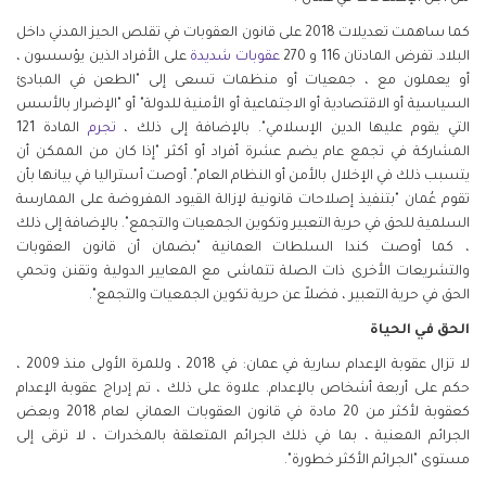
كما ساهمت تعديلات 2018 على قانون العقوبات في تقلص الحيز المدني داخل
البلاد. تفرض المادتان 116 و 270
عقوبات شديدة
على الأفراد الذين يؤسسون ،
أو يعملون مع ، جمعيات أو منظمات تسعى إلى "الطعن في المبادئ
السياسية أو الاقتصادية أو الاجتماعية أو الأمنية للدولة" أو "الإضرار بالأسس
التي يقوم عليها الدين الإسلامي". بالإضافة إلى ذلك ،
تجرم
المادة 121
المشاركة في تجمع عام يضم عشرة أفراد أو أكثر "إذا كان من الممكن أن
يتسبب ذلك في الإخلال بالأمن أو النظام العام". أوصت أستراليا في بيانها بأن
تقوم عُمان "بتنفيذ إصلاحات قانونية لإزالة القيود المفروضة على الممارسة
السلمية للحق في حرية التعبير وتكوين الجمعيات والتجمع". بالإضافة إلى ذلك
، كما أوصت كندا السلطات العمانية "بضمان أن قانون العقوبات
والتشريعات الأخرى ذات الصلة تتماشى مع المعايير الدولية وتقنن وتحمي
الحق في حرية التعبير ، فضلاً عن حرية تكوين الجمعيات والتجمع".
الحق في الحياة
لا تزال عقوبة الإعدام سارية في عمان: في 2018 ، وللمرة الأولى منذ 2009 ،
حكم على أربعة أشخاص بالإعدام. علاوة على ذلك ، تم إدراج عقوبة الإعدام
كعقوبة لأكثر من 20 مادة في قانون العقوبات العماني لعام 2018 وبعض
الجرائم المعنية ، بما في ذلك الجرائم المتعلقة بالمخدرات ، لا ترقى إلى
مستوى "الجرائم الأكثر خطورة".