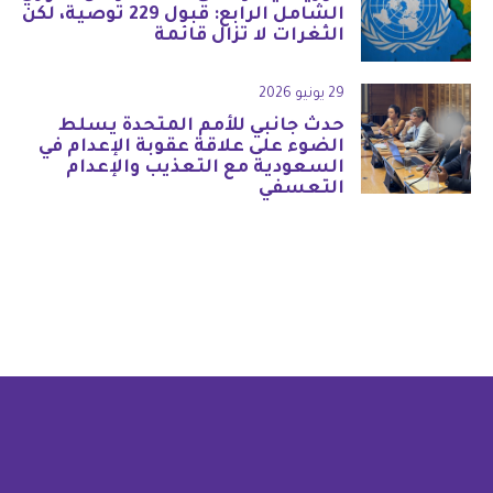
الشامل الرابع: قبول 229 توصية، لكن
الثغرات لا تزال قائمة
29 يونيو 2026
حدث جانبي للأمم المتحدة يسلط
الضوء على علاقة عقوبة الإعدام في
السعودية مع التعذيب والإعدام
التعسفي