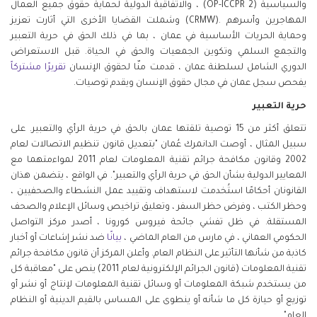
والسياسية (OP-ICCPR 2) ، والاتفاقية الدولية لحماية حقوق جميع العمال
المهاجرين وأسرهم .(CRMW) وشملت القضايا الأخرى التي أثارت تعزيز
وحماية الحريات الأساسية في عمان ، بما في ذلك الحق في حرية التعبير
والتجمع السلمي وتكوين الجمعيات والحق في الحياة. قبل الاستعراض
الدوري الشامل لسلطنة عمان ، قدمت منّا لحقوق الإنسان
تقريرًا مشتركاً
يفحص سجل عمان في مجال حقوق الإنسان ويقدم توصيات.
حرية التعبير
تتعلق أكثر من 15 توصية تلقتها عمان بالحق في حرية الرأي والتعبير. على
سبيل المثال ، أوصت الدانمرك عُمان "بتعديل قانون تنظيم الاتصالات لعام
2002 وقانون مكافحة جرائم تقنية المعلومات لعام 2011 لمواءمتهما مع
المعايير الدولية بشأن الحق في حرية الرأي والتعبير". في الواقع ، يتضمن هذان
القانونان أحكامًا استُخدمت لاستهداف وتقييد عمل النشطاء والصحفيين ،
وحظر الكتب ، وفرض حظر السفر ، وتعليق تراخيص وسائل الإعلام والصحف
المستقلة. في ظل تفشي جائحة فيروس كورونا ، أصدر مركز التواصل
الحكومي العماني ، في مارس من العام الماضي ،
بيانًا
ضد نشر إشاعات أو أخبار
كاذبة من شأنها التأثير على النظام العام. وأعلن المركز أن قانون مكافحة جرائم
تقنية المعلومات (قانون الجرائم الإلكترونية لعام 2011) ينص على "معاقبة كل
من يستخدم شبكة المعلومات أو وسائل تقنية المعلومات لإنتاج أو نشر أو
توزيع أو حيازة كل ما شأنه أو ينطوى على المساس بالقيم الدينية أو النظام
العام".