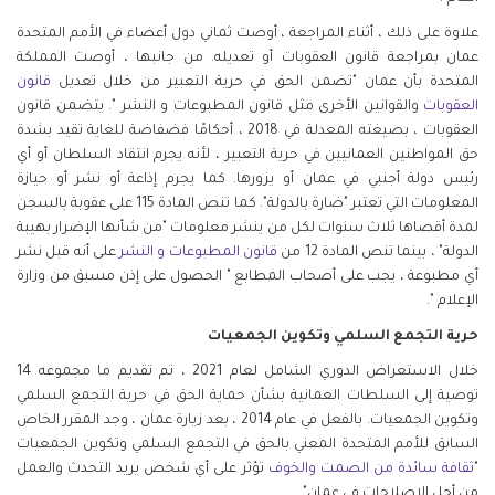
علاوة على ذلك ، أثناء المراجعة ، أوصت ثماني دول أعضاء في الأمم المتحدة
عمان بمراجعة قانون العقوبات أو تعديله. من جانبها ، أوصت المملكة
المتحدة بأن عمان "تضمن الحق في حرية التعبير من خلال تعديل
قانون
العقوبات
والقوانين الأخرى مثل قانون المطبوعات و النشر ". يتضمن قانون
العقوبات ، بصيغته المعدلة في 2018 ، أحكامًا فضفاضة للغاية تقيد بشدة
حق المواطنين العمانيين في حرية التعبير ، لأنه يجرم انتقاد السلطان أو أي
رئيس دولة أجنبي في عمان أو يزورها. كما يجرم إذاعة أو نشر أو حيازة
المعلومات التي تعتبر "ضارة بالدولة". كما تنص المادة 115 على عقوبة بالسجن
لمدة أقصاها ثلاث سنوات لكل من ينشر معلومات "من شأنها الإضرار بهيبة
الدولة" ، بينما تنص المادة 12 من
قانون المطبوعات و النشر
على أنه قبل نشر
أي مطبوعة ، يجب على أصحاب المطابع " الحصول على إذن مسبق من وزارة
الإعلام ".
حرية التجمع السلمي وتكوين الجمعيات
خلال الاستعراض الدوري الشامل لعام 2021 ، تم تقديم ما مجموعه 14
توصية إلى السلطات العمانية بشأن حماية الحق في حرية التجمع السلمي
وتكوين الجمعيات. بالفعل في عام 2014 ، بعد زيارة عمان ، وجد المقرر الخاص
السابق للأمم المتحدة المعني بالحق في التجمع السلمي وتكوين الجمعيات
"
ثقافة سائدة من الصمت والخوف
تؤثر على أي شخص يريد التحدث والعمل
من أجل الإصلاحات في عمان".