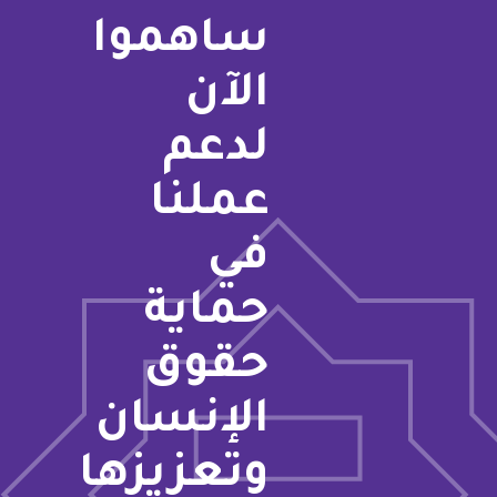
ساهموا
الآن
لدعم
عملنا
في
حماية
حقوق
الإنسان
وتعزيزها