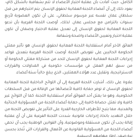
الكامل، حيث أفادت بأن عملية اختيار الأعضاء لا تتم بشفافية بالشكل كافٍ.
يعود ذلك إلى أن أعضاء اللجنة العمانية لحقوق الإنسان يتم اختيارهم من قبل
سلطان عمان نفسه عبر مرسوم سلطاني، على أن تكون العضوية لأربع
سنوات بالتزامن مع مجلس عمان. لذلك، أوصت اللجنة الفرعية بأن تدعو
اللجنة العمانية لحقوق الإنسان إلى تعديل عملية الاختيار وضمان أن تكون
عملية اختيار وتعيين الأعضاء واضحة وشفافة.
العائق الآخر أمام استقلالية اللجنة العمانية لحقوق الإنسان هو تأثير ممثلي
الحكومة الحاليين على تفويض اللجنة. أوصت اللجنة الفرعية بتعديل قواعد
إجراءات اللجنة العمانية لحقوق الإنسان للحد من مشاركة ممثلي الحكومة أو
من سبق لهم العمل في مؤسسات حكومية في المداولات والقرارات
الاستراتيجية، وتقليل عدد هؤلاء الممثلين، الذي يبلغ حالياً ستة أعضاء.
علاوة على ذلك، أشارت اللجنة الفرعية إلى أن اللوائح الداخلية للجنة العمانية
لحقوق الإنسان لا توفر حماية كافية لأعضائها من الإقالة من قبل السلطات
الحكومية، وهو ما يمثل أحد العوائق أمام استقلالية اللجنة. كما أن اللوائح غير
كافية ولا تمثل حصانة كافية إلى حماية أعضاء اللجنة من المسؤولية الجنائية
والمدنية، مما يتيح للأطراف الخارجية القدرة على التأثير على تفويض اللجنة من
خلال التهديد باتخاذ إجراءات قانونية. شددت اللجنة الفرعية على أن أي عملية
إقالة يجب أن تكون مستقلة وموضوعية، وأن القوانين الوطنية يجب أن تحمي
أعضاء اللجنة من المسؤولية القانونية عن الأفعال والقرارات التي تُتخذ بحسن
نية ضمن إطار مهامهم الرسمية.