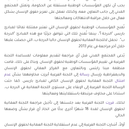
يجب أن تكون المؤسسات الوطنية مستقلة عن الحكومة، وتمثل المجتمع
المدني إلى جانب التعاون معه، وكذلك تعمل على تعزيز حقوق الإنسان بشكل
فعال من خلال مراقبة الانتهاكات ومعالجتها.
تُمنح المؤسسات الوطنية لحقوق الإنسان التي تعتبر ممتثلة تمامًا لمبادئ
باريس "الدرجة أ"، بينما تُمنح تلك التي تتوافق جزئيًا مع هذه المبادئ "الدرجة
ب". تحمل لاللجنة العمانية لحقوق الإنسان حاليا الدرجة ب، التي حصلت عليها
خلال آخر مراجعة في عام 2013.
يُدعى المجتمع المدني قبل أي مراجعة لتقديم معلومات لمساعدة اللجنة
الفرعية في تقييم المؤسسات الوطنية لحقوق الإنسان. وبناءً على ذلك، قامت
منظمة مينا رايتس وبالتعاون مع المركز العماني لحقوق الإنسان
والديمقراطية بإرسال
رسالة
إلى اللجنة الفرعية أبرزت مخاوفهما بشأن
عدم
امتثال
اللجنة العمانية لحقوق الإنسان الكافي لمبادئ باريس. كما حثت
الرسالة اللجنة الفرعية إلى الإبقاء على مستوى اللجنة العمانية في الدرجة ب،
استنادا على مخاوف مرتبطة باستقلاليتها وفعاليتها.
لذلك،
قررت
اللجنة الفرعية بعد جلستها إلى تأجيل مراجعة اللجنة العمانية
لحقوق الإنسان لمدة 18 شهرًا أخرى بدلًا من اتخاذ أي قرار بشأن وضعها
الحالي.
أولاً، أشارت اللجنة الفرعية إلى عدم استقلالية اللجنة العمانية لحقوق الإنسان