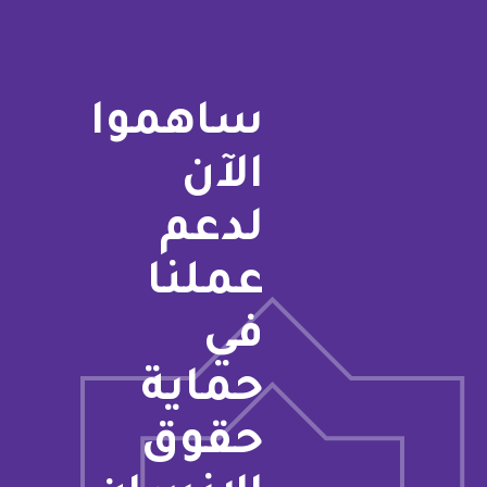
ساهموا
الآن
لدعم
عملنا
في
حماية
حقوق