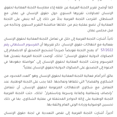
كما أوضح تقرير اللجنة الفرعية عن قلقه إزاء ممارسة اللجنة العمانية لحقوق
الإنسان لمداولات تقريرها السنوي حول حقوق الإنسان في عمان مع
السلطان. اقترحت اللجنة الفرعية بدلاً من ذلك إلى أنه ينبغي على اللجنة
العمانية أن تضع عملية يتم من خلالها مناقشة التقرير السنوي ونتائجه من
قبل مجلس عمان.
ثانياً، أشارت اللجنة الفرعية إلى خلل في تعامل اللجنة العمانية لحقوق الإنسان
بفعالية مع انتهاكات حقوق الإنسان. ذكر تقريرها أن
المرسوم السلطاني رقم
57/2022
"لا يمنح اللجنة تفويضاً صريحاً لتشجيع التصديق أو الانضمام إلى
الصكوك الدولية لحقوق الإنسان". لذلك، أوصت اللجنة الفرعية بتعديل هذا
المرسوم وحثت اللجنة العمانية لحقوق الإنسان إلى "مواصلة جهودها في
الدعوة إلى التصديق على الصكوك الدولية لحقوق الإنسان عملياً".
عائق آخر أمام فعالية اللجنة العمانية لحقوق الإنسان وهو "العدد المحدود من
الشكاوى والقضايا" التي تتلقاها وتعالجها. كما يجب على اللجنة الوطنية، عند
التعامل مع شكاوى الانتهاكات المزعومة لحقوق الإنسان، أن تتعامل
"بإنصاف وشفافية وكفاءة وسرعة وباستمرار". لذلك، حثت اللجنة الفرعية
اللجنة الوطنية على إزالة الحواجز المحتملة في عملية الشكاوى، بما في ذلك
تحسين الوصولية وزيادة الوعي العام والثقة بها.
أخيراً، أشارت اللجنة الفرعية إلى نقص التعددية في لجنة حقوق الإنسان