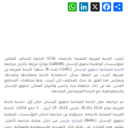
WhatsApp
LinkedIn
Facebook
X
Share
أعلنت اللجنة الفرعية المعنية بالاعتماد (SCA) التابعة للتحالف العالمي
للمؤسسات الوطنية لحقوق الإنسان (GANHRI) مؤخرًا قرارها بتأجيل مراجعة
اللجنة العمانية لحقوق الإنسان
(OHRC) لمدة 18 شهرًا. اللجنة الفرعية في
تقريرها أعربت عن قلقها بشأن استقلالية اللجنة وفعاليتها وتعددها.
ويعكس هذا القلق بلا شك المخاوف التي أعربت عنها منظمات المجتمع
المدني، بما في ذلك منظمة مينا رايتس والمركز العماني لحقوق الإنسان
والديمقراطية، مع اللجنة الفرعية قبل المراجعة.
تم مراجعة عمل اللجنة العمانية لحقوق الإنسان خلال أول جلسة للجنة
الفرعية لعام 2024 (26-28 مارس 2024؛ 29 أبريل - 3 مايو 2024). اللجنة
الفرعية المعنية بالاعتماد مسؤولة عن مراجعة امتثال المؤسسات الوطنية
لحقوق الإنسان (NHRIs)
لمبادئ باريس
من خلال عملية مراجعة الأقران.
تعتمد هذه المبادئ على ثلاثة ركائز: التعددية والاستقلالية والفعالية، حيث