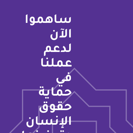
ساهموا
الآن
لدعم
عملنا
في
حماية
حقوق
الإنسان