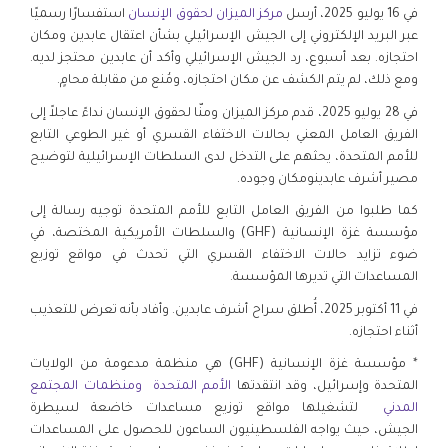
في 16 يوليو 2025، أرسل
مركز الميزان لحقوق الإنسان
استفسارًا رسميًا
عبر البريد الإلكتروني إلى الجيش الإسرائيلي بشأن اعتقال عابدين ومكان
احتجازه. بعد أسبوع، رد الجيش الإسرائيلي وأكد أن عابدين محتجز لديه.
ومع ذلك، لم يتم الكشف عن مكان احتجازه، ومُنع من مقابلة محامٍ.
في 28 يوليو 2025، قدم مركز الميزان ومنّا لحقوق الإنسان نداءً عاجلاً إلى
الفريق العامل المعني بحالات الاختفاء القسري أو غير الطوعي التابع
للأمم المتحدة، يحثهم على التدخل لدى السلطات الإسرائيلية لتوضيح
مصير أشرف عابدينومكان وجوده.
كما طلبوا من الفريق العامل التابع للأمم المتحدة توجيه رسالة إلى
مؤسسة غزة الإنسانية (GHF) والسلطات الأمريكية المختصة، في
ضوء تزايد حالات الاختفاء القسري التي تحدث في مواقع توزيع
المساعدات التي تديرها المؤسسة.
في 11 أكتوبر 2025، أُطلق سراح أشرف عابدين. وأفاد بأنه تعرض للتعذيب
أثناء احتجازه.
* مؤسسة غزة الإنسانية (GHF) هي منظمة مدعومة من الولايات
المتحدة وإسرائيل، وقد انتقدتها
الأمم المتحدة
ومنظمات المجتمع
المدني
لتشغيلها مواقع توزيع مساعدات خاضعة لسيطرة
الجيش، حيث يواجه الفلسطينيون الساعون للحصول على المساعدات