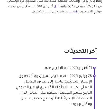
إطلاق نار يومي وإصابات جماعية. فمنذ بدء عمل صندوق غزة الإنساني
في مايو 2025 وحتى تموز/يوليو،
قُتل
أكثر من 700 فلسطيني في محيط
مواقع الصندوق،
وأصيب
ما يقرب من 4,000 شخص.
آخر التحديثات
11 أكتوبر 2025: تم الإفراج عنه.
28 يوليو 2025 :تقدم مركز الميزان ومنّا لحقوق
الإنسان بمناشدة عاجلة إلى الفريق العامل
المعني بحالات الاختفاء القسري أو غير الطوعي
التابع للأمم المتحدة، لحثهم على التدخل لدى
السلطات الإسرائيلية لتوضيح مصير عابدين
ومكان وجوده.