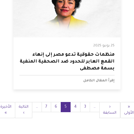
25 يونيو 2025
منظمات حقوقية تدعو مصر إلى إنهاء
القمع العابر للحدود ضد الصحفية المنفية
بسمة مصطفى
إقرأ المقال الكامل
Pagination
«
First
‹
Previous
…
3
4
الصفحة
5
الصفحة
6
Current
7
الصفحة
…
الصفحة
Next
التالية
Last
الأخيرة
الأولى
page
السابقة
page
page
›
page
»
page