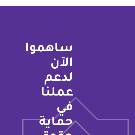
ساهموا
الآن
لدعم
عملنا
في
حماية