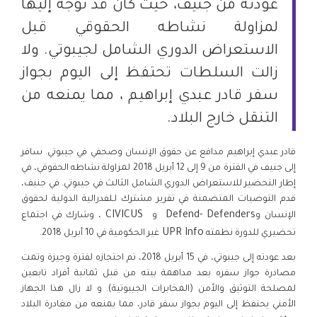
عودته من جنيف، حيث كان قد توجه إليها
لمزاولة نشاطه الحقوقي قبل
الاستعراض الدوري الشامل لجيبوتي. ولا
زالت السلطات تحتفظ إلى اليوم بجواز
سفر قادر عبدي إبراهيم ، مما يمنعه من
التنقل خارج البلاد.
قادر عبدي إبراهيم مدافع عن حقوق الإنسان وصحفي في جيبوتي. سافر
إلى جنيف في الفترة من 9 إلى 12 أبريل 2018 لمزاولة نشاطه الحقوقي، في
إطار التحضير للاستعراض الدوري الشامل الثالث في جيبوتي. في جنيف،
قدم التوصيات المتضمنة في تقرير مشترك لـلفدرالية الدولية لحقوق
CIVICUS
Defend- Defenders
الإنسان و
و
، وشارك في اجتماع
.
UPR Info
تحضيري للدورة نظمته
غير الحكومية في 10 أبريل 2018
بعد عودته إلى جيبوتي، في 15 أبريل 2018، تم احتجازه لفترة وجيزة وتمت
مصادرة جواز سفره بعد مداهمة بيته من قبل ثمانية أفراد تابعين
لمصلحة التوثيق والأمن (المخابرات الجيبوتية). و لا زال هذا الجهاز
الأمني يحتفظ إلى اليوم بجواز سفر قادر، مما يمنعه من مغادرة البلاد