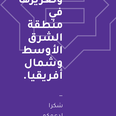
وتعزيزها
في
منطقة
الشرق
الأوسط
وشمال
أفريقيا.
—
شكرا