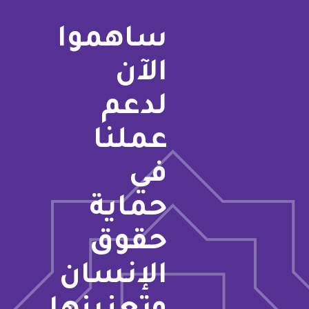
ساهموا
الآن
لدعم
عملنا
في
حماية
حقوق
الإنسان