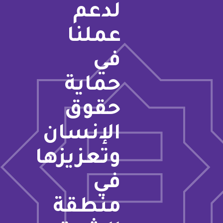
لدعم
عملنا
في
حماية
حقوق
الإنسان
وتعزيزها
في
منطقة