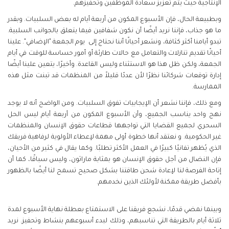
الإنتاجية حيث يتم تعزيز سعادة الموظفين وتحفيزهم.
وبطبيعة الحال، فإن الأسبوع المكون من أربعة أيام له بعض السلبيات. وبقدر
ما هو جذاب، فإننا نريد أيضًا أن نكون شفافين فيما يتعلق بالجوانب السلبية.
تبدو أيامنا أكثر كثافة، ونشعر أحيانًا أننا نحتاج إلى يوم الجمعة "الإضافي". علينا
أحيانًا تقديم تنازلات والتعامل مع حالات طارئة أو أمور حساسة للوقت في أيام
الجمعة، ولكن ظل هذا هو الاستثناء وليس القاعدة. وأخيرًا، يتعين علينا أيضًا
إدارة توقعات شركائنا نظرًا لأن عددًا قليلاً من المنظمات قد تبنت مثل هذه
الممارسة.
ومع ذلك، فإننا نشعر أن الإيجابيات تفوق السلبيات. ومن الواضح أنه لا يوجد
نهج واحد يناسب الجميع، وأن الأسبوع المكون من أربعة أيام ليس الحل
السحري لجميع القضايا التي تواجهها قطاعات حقوق الإنسان والمنظمات
غير الحكومية. و نعتقد أنها خطوة أولى مهمة لإعطاء الأولوية لرفاهية فريقك
الذي يُظهر تفانيًا كبيرًا في العمل الأكثر تطلبًا. وكما يقال في كثير من الأحيان،
فإن النضال من أجل حقوق الإنسان هو بمثابة ماراثون، وليس سباقًا، كما أن
إتاحة الفرصة لنا لإعادة شحن طاقتنا بشكل صحيح تسمح لنا أيضًا بالظهور
بأفضل طريقة ممكنة لأولئك الذين نخدمهم.
وبينما نمضي قدمًا، نشجع فريقنا على الاستمتاع بعطلة نهاية الأسبوع لمدة
ثلاثة أيام بالطريقة التي تناسبهم، وذلك لبدء أسبوعهم بنشاط وتحفيز. نريد