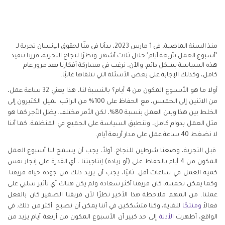
منذ السنة الماضية، في 1 مارس 2023، بدأنا في منّا لحقوق الإنسان تجربة لـ
"أسبوع العمل بأربعة أيام" خلال ثلاث أشهر. ونظرًا لنجاح التجربة، قررنا تنفيذ
هذه السياسة بشكل دائم. والآن، نرغب في مشاركة أفكارنا بعد مرور عام
كامل، وكذلك الإجابة على بعض الأسئلة التي نتلقاها غالبًا.
أولا ما هو الأسبوع المكون من 4 أيام؟ بالنسبة لنا، هذا يعني 32 ساعة عمل،
من الاثنين إلى الخميس، مع الحفاظ على 100% من الراتب. يميل الكثيرون إلى
الخلط بين هذا وبين العمل بنسبة 80%، لكن الأمر مختلف. يظل الأجر كما هو
مثل العمل بدوام كامل، وتنطبق السياسة على الجميع في المنظمة. كما أننا
لا نضغط 40 ساعة عمل على مدار أربعة أيام.
قبل التجربة، وضعنا شرطين للنجاح. أولاً، يجب أن يسمح لنا أسبوع العمل
المكون من 4 أيام بالحفاظ على (أو زيادة) إنتاجيتنا ، أي القدرة على إنجاز نفس
كمية العمل في ساعات أقل. ثانيًا، يجب أن يزيد ذلك من جودة حياة فريقنا.
وكما يمكن تخمينه، كان فريقنا أكثر سعادة ولم يكن هناك أي تأثير سلبي على
عملنا. من المهم ملاحظة هذا الأخير نظرًا لأن فريقنا الصغير كان بالفعل
فعالاً
ومنتجًا
للغاية، وكنا متشككين في أننا يمكن أن نصبح أكثر من ذلك. في
الواقع، أظهرت
الأدلة
إلى حد كبير أن الأسبوع المكون من أربعة أيام يزيد من