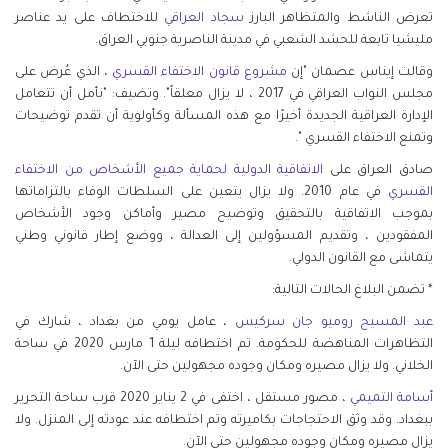
تعرض الناشط والمتظاهر البارز
سجاد العراقي
للاختطاف على يد عناصر
مليشيا تابعة للحشد الشعبي في مدينة الناصرية جنوبي العراق.
وقالت إيناس عصمان "إن
مشروع قانون الاختفاء القسري
، الذي عُرض على
مجلس النواب العراقي في 2017 ، لا يزال معلقاً". وتضيف: "نأمل أن تتعامل
الإدارة العراقية الجديدة أخيرًا مع هذه المسألة وكأولوية أن تقدم توضيحات
وتمنع الاختفاء القسري ".
صادق العراق على
الاتفاقية الدولية لحماية جميع الأشخاص من الاختفاء
القسري
في عام 2010. ولا يزال يتعين على السلطات الوفاء بالتزاماتها
بموجب الاتفاقية بالتحقيق وتوضيح مصير وأماكن وجود الأشخاص
المفقودين ، وتقديم المسؤولين إلى العدالة ، ووضع إطار قانوني وطني
يتماشى مع القانون الدولي.
* تضمن البلاغ الحالات التالية:
عبد المسيح روميو جان سركيس
، عامل يومي من بغداد ، شارك في
التظاهرات المناهضة للحكومة. تم اختطافه ليلة 1 مارس 2020 في ساحة
الخلاني. ولا يزال مصيره ومكان وجوده مجهولين حتى الآن.
أسامة التميمي
، مصور مستقل ، اختفى في 2 يناير 2020 قرب ساحة التحرير
ببغداد. وقد وثق الاحتجاجات بكاميرته وتم اختطافه عند عودته إلى المنزل. ولا
يزال مصيره ومكان وجوده مجهولين حتى الآن.