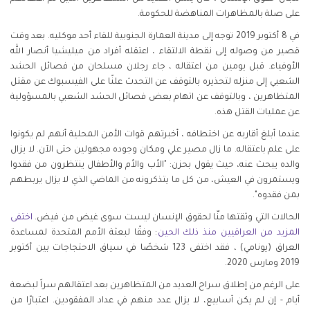
على صلة بالمظاهرات المناهضة للحكومة.
في 8 أكتوبر 2019 توجه إلى مدينة العمارة الجنوبية للقاء أحد موكليه. بعد وقت
قصير من وصوله إلى نقطة الالتقاء ، اعتقله أفراد من ميليشيا أنصار الله
الأوفياء. قبل يومين من اعتقاله ، جاء رجلان مسلحان من فصائل الحشد
الشعبي إلى منزله لتحذيره بالتوقف عن التحدث علنًا على الفيسبوك عن مقتل
المتظاهرين ، وبالتوقف عن اتهام بعض فصائل الحشد الشعبي بالمسؤولية
عن عمليات القتل هذه.
عندما أبلغ أقاربه عن اختطافه ، أخبرتهم قوات الأمن المحلية أنهم لم يكونوا
على علم باعتقاله. ما زال مصير علي ومكان وجوده مجهولين حتى الآن. لا يزال
والده يبحث عنه، حيث يقول بحزن: "الأب والأم والأطفال ينتظرون من فقدوا
ويستمرون في العيش، من كل ما يتذكرونه من الماضي الذي لا يزال يربطهم
بمن فقدوه".
الحالات التي وثقتها منّا لحقوق الإنسان ليست سوى غيض من فيض.
اختفى
المزيد من العراقيين منذ ذلك الحين
: وفقًا لبعثة الأمم المتحدة لمساعدة
العراق (يونامي) ، فقد اختفى 123 شخصًا في سياق الاحتجاجات بين أكتوبر
2019 ومارس 2020.
على الرغم من إطلاق سراح العديد من المتظاهرين بعد اعتقالهم سراً لبضعة
أيام - إن لم يكن أسابيع، لا يزال عدد منهم في عداد المفقودين. اعتبارًا من