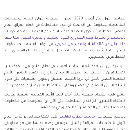
يصادف الأول من أكتوبر 2020 الذكرى السنوية الأولى لبداية الاحتجاجات
المناهضة للحكومة التي اندلعت في عدة محافظات في أنحاء العراق العام
الماضي. المظاهرات حول البطالة والفساد وسوء الخدمات العامة، قوبلت
بالاستخدام المفرط وغير الضروري للقوة المميتة والذخيرة الحية ، مما خلف
ما لا يقل عن 487 قتيلاً والعديد من الجرحى
. في الوقت نفسه ، لجأت قوات
الأمن والميليشيات التابعة للحكومة بشكل متزايد إلى الاخفاء القسري ضد
المتظاهرين السلميين.
بالإشارة إلى أنّ هذه الممارسة ساهمت في خلق مناخ من الخوف بين
المتظاهرين ، قدمت منّا لحقوق الإنسان بلاغ إلى المقرر الخاص للأمم
المتحدة المعني بالحق في حرية التجمع السلمي وتكوين الجمعيات على دعوة
السلطات إلى التحقيق في مصير ومكان ستة متظاهرين ما زالوا مفقودين . *
جميع هذه القضايا معلقة حاليًا أمام لجنة الأمم المتحدة المعنية بحالات
الاختفاء القسري. لم تقدم السلطات حتى الآن أي معلومات عن الخطوات
المتخذة للبحث عن المختفيين أو التحقيق في اختفائهم.
وتوضح قضية
علي جاسب حطاب الهليجي
هذه الممارسة التي برزت في الأيام
الأولى للاحتجاجات العراقية وفشل الدولة في وضع حد لها. علي هو محامٍ في
مجال حقوق الإنسان ، كان يمثل العديد من المتظاهرين الذين تم اعتقالهم