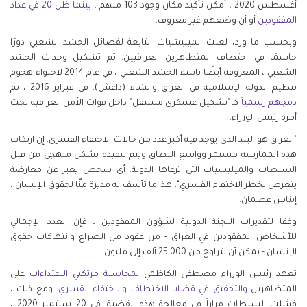
أغسطس 2020 ، أمكن تأكيد مكان وجود 103 منهم ،
بينما ظل 20 في عداد
المفقودين
أو أن وضعهم غير معروف.
وبحسب ما ورد، لعبت الميليشيات التابعة لفصائل الحشد الشعبي دورًا
حاسمًا في اختطاف المتظاهرين العراقيين. تم تشكيل وحدات الحشد
الشعبي ، المعروفة أيضًا باسم الحشد الشعبي ، في عام 2014 لاحتواء هجوم
تنظيم الدولة الإسلامية في العراق والشام (داعش). في فبراير 2016 ، تم
دمجهم رسمياً
كـ "تشكيل عسكري مستقل" داخل قوات الأمن العراقية تحت
أمرة رئيس الوزراء.
"العراق هو البلد الذي يوجد فيه أكبر عدد من حالات الاختفاء القسري. إن ارتكاب
هذه الممارسة مستمر وواسع النطاق ويتم تنفيذه بشكل منهجي من قبل
السلطات والميليشيات التي ترعاها الدولة. أي شخص يعبر عن معارضة
يتعرض لخطر الاختفاء القسري"، هذا ما تأسف له مديرة منّا لحقوق الإنسان ،
إيناس عصمان.
وفقا لتقديرات اللجنة الدولية لشؤون المفقودين ، فإن العدد الإجمالي
للأشخاص المفقودين في العراق - من عقود من الصراع وانتهاكات حقوق
الإنسان - يمكن أن يتراوح من 25.000 ألف إلى مليون.
تعهد رئيس الوزراء مصطفى الكاظمي
بمحاسبة مرتكبي الاعتداءات
على
المتظاهرين
والتحقيق في قضايا الاختطاف والاختفاء القسري
. ومع ذلك ،
فشلت السلطات مراراً في معالجة هذه القضية. في 20 سبتمبر 2020 ،