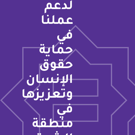
لدعم
عملنا
في
حماية
حقوق
الإنسان
وتعزيزها
في
منطقة