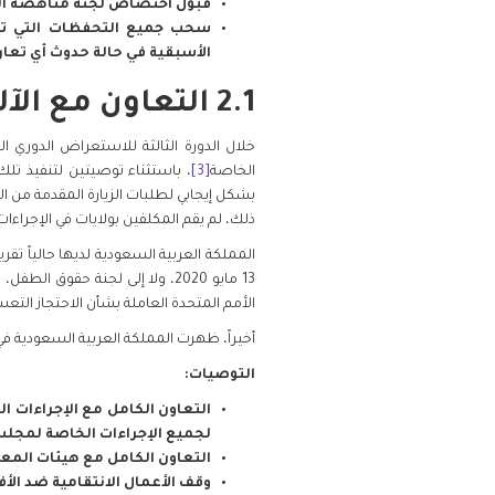
قبول اختصاص لجنة مناهضة التعذيب بموجب المادة 20 وا
سحب جميع التحفظات التي تت
الأسبقية في حالة حدوث أي تعا
2.1 التعاون مع الآليات الدولية لحقوق الإنسان
خلال الدورة الثالثة للاستعراض الدوري 
الخاصة
[3]
، باستثناء توصيتين لتنفيذ تلك
بشكل إيجابي لطلبات الزيارة المقدمة من ال
ذلك، لم يقم المكلفين بولايات في الإجراءا
المملكة العربية السعودية لديها حالياً تق
الأمم المتحدة العاملة بشأن الاحتجاز ال
أخيراً، ظهرت المملكة العربية السعودية في ج
التوصيات:
التعاون الكامل مع الإجراءات ا
لجميع الإجراءات الخاصة لمجل
التعاون الكامل مع هيئات المعا
وقف الأعمال الانتقامية ضد الأف