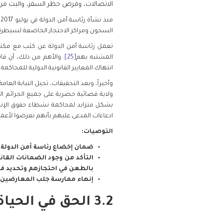
الاتصالات، وفرض حظر السفر، والبت من
منذ نشأة رئاسة أمن الدولة في يوليو 2017، وثقت منظمة منّا لحقوق الإنسان العديد من حالات الانتهاكات الجسيمة لحقوق الإنسان التي ارتكبتها
السجون ومراكز الاحتجاز الخاضعة لسيطرت
المشتبه بهم
[25]
انتهاك المعايير القانونية الدولية للمحاكمة ا
وأخيراً، وبعد التحقيقات، تحيل النيابة العا
ولاية قضائية حصرية على جميع الجرائم الم
بشكل متزايد لمحاكمة نشطاء حقوق الإ
ادعاءات المدعى عليهم بأنهم تعرضوا لأعم
التوصيات:
ضمان إخضاع رئاسة أمن الدولة 
التأكد من وجود الضمانات القان
بالطعن في احتجازهم وتحديد فت
إنهاء ممارسة جلب المعارضين 
3.2 الحق في الحياة والحرية والأمن الشخصي