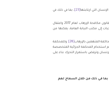
[23]
، بما في ذلك في
تعمل رئاسة أمن الدولة عن كثب مع مكتب النيابة العامة، المكلف بشكل أساسي بالتحقيق في الأفعال المجرمة بموجب قانون مكافحة الإرهاب لعام 2017 واعتقال
201 والمرسوم الملكي رقم 125/م، الذي يوسع الصلاحيات إلى مكتب النيابة العامة، يمكنها من
اكمة المتهمين بالإرهاب
[28]
. وللمحكمة
ع ذلك، منذ عام 2010، تم استخدام المحكمة الجزائية المتخصصة
الإنسان وترفض باستمرار التحرك بناء على
، بما في ذلك من خلال السماح لهم