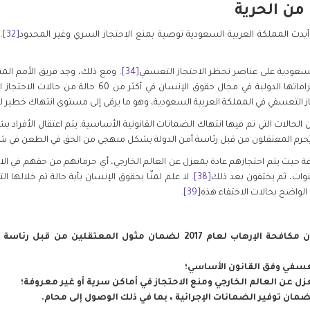
يدت المملكة العربية السعودية توصية بمنع الاحتجاز السري وغير المحدود
[32]
.
سعودية على عناصر تحظر الاحتجاز التعسفي
[34]
. ومع ذلك، وجد فريق الأمم المت
المملكة العربية السعودية قد انتهكت التزاماتها الدولية في م
التعسفي في المملكة العربية السعودية، وهو ما يرقى إلى مستوى انتهاك خطير للق
الحالات التي تم فيها انتهاك الضمانات القانونية الأساسية. يتم اعتقال الأفراد ب
يُحرم المعتقلون من قبل رئاسة أمن الدولة بشكل منهجي من الحق في الطعن في شر
فة حيث يتم احتجازهم عادة بمعزل عن العالم الخارجي، أي حرمانهم من حقهم في الا
نوات، ثم يختفون بعد ذلك
[38]
. لا علم لمنّا بحقوق الإنسان بأية حالة تم خلالها 
لواضح بحالات الاختفاء هذه
[39]
.
تعديل القانون الأساسي وقانون مكافحة الإرهاب لعام 2017 لضمان مثول ا
عسفي وفق القانون الأساسي؛
 عن العالم الخارجي ومنع الاحتجاز في أماكن سرية أو غير معروفة؛
ان توفير الضمانات الإجرائية ، بما في ذلك الوصول إلى محام.