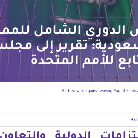
الدوري الشامل للممل
سعودية: تقرير إلى مج
ابع للأمم المتحدة
Barbed wire against waving flag of Saudi 
Whats
Li
بية
تزامات الدولية والتعاون