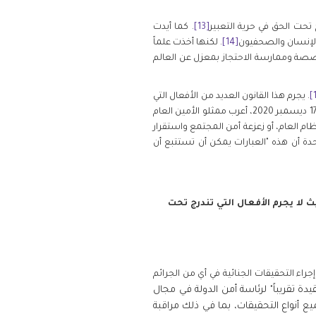
 تحت الحق في حرية التعبير
[13]
. كما أيدت
الإنسان والصحفيون
[14]
. لكنها أخذت علماً
خصصة وممارسة الاحتجاز بمعزل عن العالم
. يجرم هذا القانون العديد من الأفعال التي
. في رسالة مرسلة إلى الحكومة السعودية في 17 ديسمبر 2020، أعرب ممثلو الأمين العام
ات غامضة مثل "الإخلال بالنظام العام، أو زعزعة أمن المجتمع واستقرار
تحدة أن هذه "العبارات يمكن أن تستتبع أن
 لا يجرم الأفعال التي تندرج تحت
ال واحتجاز المشتبه بهم وإجراء التحقيقات الجنائية في أي من الجرائم
دة تقريباً" لرئاسة أمن الدولة في مجال
يع أنواع التحقيقات، بما في ذلك مراقبة