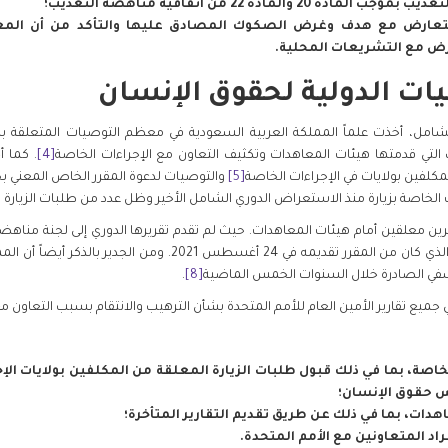
لمادة 22 من اتفاقية مناهضة التعذيب؛
عارض مع هدف وغرض الصكوك المصادق عليها والتأكد من أن المعايي
رض مع التشريعات المحلية.
الشامل، أخذت علماً المملكة العربية السعودية في معظم التوصيات المتعلقة با
 التي قدمتها هيئات المعاهدات وتكثيف التعاون مع الإجراءات الخاصة
[4]
. كما 
مكلفين بولايات في الإجراءات الخاصة
[5]
والتوصيات لدعوة المقرر الخاص المعني بح
ت الخاصة بزيارة منذ الاستعراض الدوري الشامل الأخير وظل عدد من طلبات الزيارة 
ريرين معلقين أمام هيئات المعاهدات. حيث لم تقدم تقريرها الدوري إلى لجنة مناهض
13 مايو 2020، ولا إلى لجنة حقوق الطفل، الذي كان من المقرر تقديمه ف
تعسفي الصادرة خلال السنوات الخمس الماضية
[8]
.
ميع تقارير الأمين العام للأمم المتحدة بشأن الترهيب والانتقام بسبب التعاون مع الأم
لخاصة، بما في ذلك قبول طلبات الزيارة المعلقة من المكلفين بولايات الإ
س حقوق الإنسان؛
هدات، بما في ذلك عن طريق تقديم التقارير المتأخرة؛
راد المتعاونين مع الأمم المتحدة.