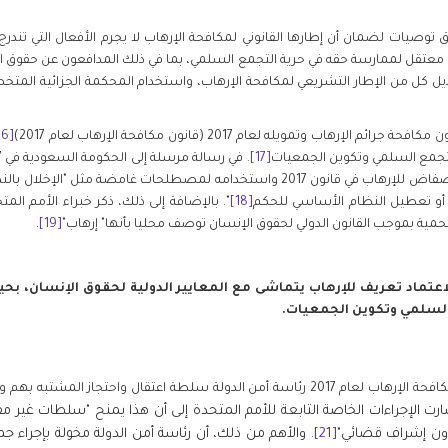
 توصيات لضمان أن إطارها القانوني لمكافحة الإرهاب لا يجرم الأفعال التي تندرج
معتقل لممارسة حقه في حرية التجمع السلمي، بما في ذلك المدافعون عن حقوق 
ديل كل من الإطار التشريعي لمكافحة الإرهاب، واستخدام المحكمة الجزائية المت
رهاب وتمويله لعام 2017 (قانون مكافحة الإرهاب لعام 2017)
[16]
التجمع السلمي وتكوين الجمعيات
[17]
للأمم المتحدة عن قلقهم إزاء التعريف الفضفاض للإرهاب في قانون 2017 واستخدامه لمصطلح
 أو تعطيل النظام الأساسي للحكم
[18]
". بالإضافة إلى ذلك، ذكر خبراء الأمم الم
ية بموجب القانون الدولي لحقوق الإنسان توصف محليا بأنها" إرهاب"
[19]
.
عتماد تعريف للإرهاب يتماشى مع المعايير الدولية لحقوق الإنسان، بحيث
 السلمي وتكوين الجمعيات.
وفقا لإطار مكافحة الإرهاب، يمنح قانون مكافحة الإرهاب لعام 2017 رئاسة أمن الدولة سلطة اعتق
ارت الإجراءات الخاصة التابعة للأمم المتحدة إلى أن هذا يمنح "سلطات غير مقي
دون إشراف قضائي"
[21]
. والأهم من ذلك، أن رئاسة أمن الدولة مخولة بإجراء جم