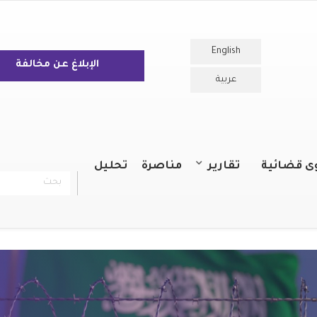
English
الإبلاغ عن مخالفة
عربية
ى قضائية
تقارير
مناصرة
تحليل
بحث
chercher
التقارير السنوية
التقارير