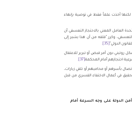
 لكنها أخذت علماً فقط في توصية بإنهاء
حدة العامل المعني بالاحتجاز التعسفي أن
جال حقوق الإنسان في أكثر من 60 حالة من حالات الاحتجاز التعسفي، وكرر "قلقه من أن هذا يشير إلى
انون الدولي"
[35]
.
شكل روتيني دون أمر قبض أو تبرير للاعتقال
عية احتجازهم أمام المحكمة
[37]
.
تصال بأسرهم أو محاميهم أو تلقي زيارات،
التحقيق في أعمال الاختفاء القسري من قبل
لمعتقلين من قبل رئاسة أمن الدولة على وجه السرعة أمام