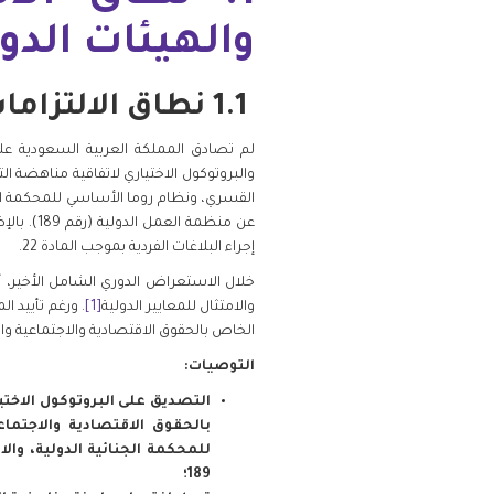
والهيئات الدو
فلسطين
1.1 نطاق الالتزامات الدولية
قطر
لم تصادق المملكة العربية السعودية على
السعودية
والبروتوكول الاختياري لاتفاقية مناهضة ال
القسري، ونظام روما الأساسي للمحكمة الجنا
السودان
إجراء البلاغات الفردية بموجب المادة 22.
سوريا
خلال الاستعراض الدوري الشامل الأخير، أ
والامتثال للمعايير الدولية
[1]
. ورغم تأييد 
الخاص بالحقوق الاقتصادية والاجتماعية وال
تونس
التوصيات:
الإمارات
التصديق على البروتوكول الاخت
بالحقوق الاقتصادية والاجتما
اليمن
للمحكمة الجنائية الدولية، وال
189؛