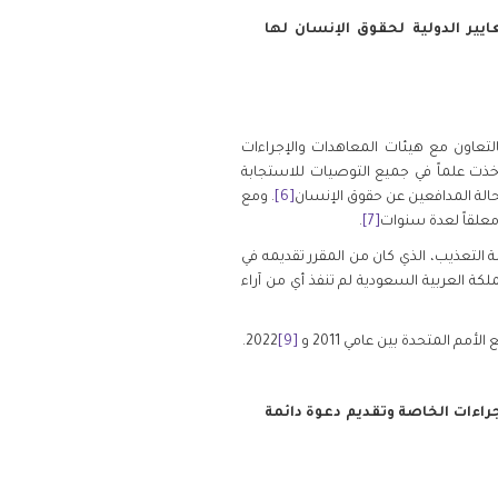
ر الدولية لحقوق الإنسان لها
لتعاون مع هيئات المعاهدات والإجراءات
أخذت علماً في جميع التوصيات للاستجابة
الة المدافعين عن حقوق الإنسان
[6]
. ومع
معلقاً لعدة سنوات
[7]
.
ة التعذيب، الذي كان من المقرر تقديمه في
ي 24 أغسطس 2021. ومن الجدير بالذكر أيضاً أن المملكة العربية السعودية لم تنفذ أي من آراء
م المتحدة بين عامي 2011 و
[9]
2022.
جراءات الخاصة وتقديم دعوة دائمة