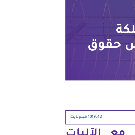
كة
لس حقوق
1019.42 كيلوبايت
 مع الآليات