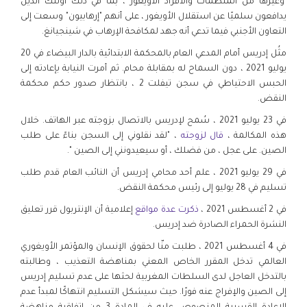
وغيرها من المنظمات والأفراد الأويغور ، بما في ذلك أولئك الذين
يدافعون سلميًا عن استقلال الأويغور ، على أنهم "إرهابيون" وسعت إلى
التعاون الأجنبي فيما تدعي أنه جهد لمكافحة الإرهاب في شينجيانغ.
مثُل إدريس أمام المدعي العام بالمحكمة الابتدائية بالدار البيضاء في 20
يوليو 2021 ، دون السماح له بمقابلة محام. ثم أمرت النيابة بإعادته إلى
الحبس الاحتياطي في سجن تيفلت 2 ، بانتظار صدور حكم محكمة
النقض.
في 23 يوليو 2021 ، سُمح لإدريس بالاتصال بزوجته عبر الهاتف. خلال
هذه المكالمة ،
قال لزوجته
، "لقد نقلوني إلى السجن بناءً على طلب
الصين. على عجل ، من فضلك ، أو سيعيدونني إلى الصين ".
في 29 يوليو 2021 ، علم أحد محامي إدريس أن النائب العام قدم طلب
تسليم في 28 يوليو إلى رئيس محكمة النقض.
في 2 أغسطس 2021 ،
ذكرت عدة مواقع
إعلامية أن الإنتربول قرر تعليق
النشرة الحمراء الصادرة ضد إدريس.
في 4 أغسطس 2021 ، طلبت منّا لحقوق الإنسان والمؤتمر الأويغوري
العالمي تدخل المقرر الخاص المعني بمناهضة التعذيب ، وطالبته
بالتدخل العاجل لدى السلطات المغربية لحثها على عدم تسليم إدريس
إلى الصين والإفراج عنه فورًا. حيث سيشكل التسليم انتهاكًا لمبدأ عدم