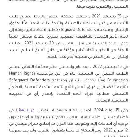
الإعادة القسرية المنصوص عليه في المادة 3 من اتفاقية مناهضة
التعذيب ، والمغرب طرف فيها.
في 15 ديسمبر 2021 ، حكمت محكمة النقض بالرباط لصالح طلب
التسليم من قبل السلطات الصينية. ونتيجة لذلك، قدمت منّا لحقوق
الإنسان و منظمة Safeguard Defenders طلبًا لاتخاذ تدابير مؤقتة إلى
لجنة الأمم المتحدة لمناهضة التعذيب، بدعوى انتهاك محتمل لمبدأ
عدم الإعادة القسرية من قبل المغرب. في 20 ديسمبر 2021 ، طلبت
اللجنة من المغرب اتخاذ تدابير مؤقتة من خلال تعليق تسليم السيد
إيشان إلى حين النظر في قضيته أمام هذه اللجنة.
في 15 ديسمبر 2022 ، بعد عام واحد على حكم محكمة النقض لصالح
الطلب الصيني في التسليم، قام كل من مؤسسة Human Rights
Foundation ومنّا لحقوق الإنسان ومنظمة Safeguard Defenders
بتقيدم القضية إلى فريق العمل التابع للأمم المتحدة المعنية بالاحتجاز
التعسفي مطالبة خبراء الأمم المتحدة بإصدار رأي في الطبيعة
التعسفية لاعتقاله.
وفي 15 يوليو 2024، أصدرت لجنة مناهضة التعذيب
قرارا نهائيا
في
قضية عيشان، طالبت فيه المغرب بعدم تسليمه والإفراج عنه دون
توجيه أي اتهامات إليه. وبموجب هذا القرار، تم إطلاق سراح عيشان في
12 فبراير 2025. وتم السماح له لاحقا بمغادرة المغرب ولم يعد معرضا