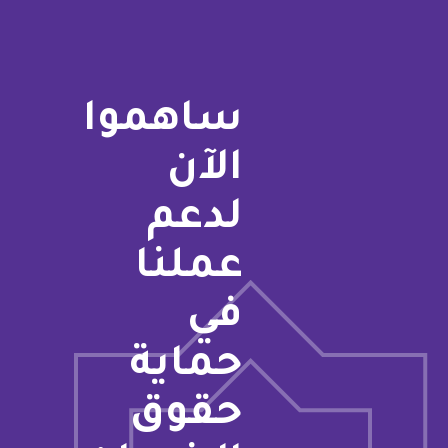
ساهموا
الآن
لدعم
عملنا
في
حماية
حقوق