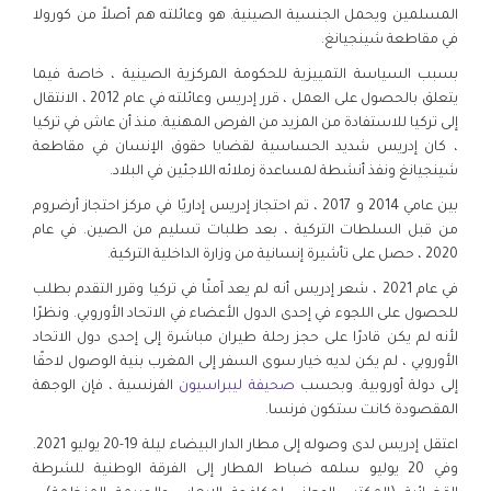
المسلمين ويحمل الجنسية الصينية. هو وعائلته هم أصلاً من كورولا
في مقاطعة شينجيانغ.
بسبب السياسة التمييزية للحكومة المركزية الصينية ، خاصة فيما
يتعلق بالحصول على العمل ، قرر إدريس وعائلته في عام 2012 ، الانتقال
إلى تركيا للاستفادة من المزيد من الفرص المهنية. منذ أن عاش في تركيا
، كان إدريس شديد الحساسية لقضايا حقوق الإنسان في مقاطعة
شينجيانغ ونفذ أنشطة لمساعدة زملائه اللاجئين في البلاد.
بين عامي 2014 و 2017 ، تم احتجاز إدريس إداريًا في مركز احتجاز أرضروم
من قبل السلطات التركية ، بعد طلبات تسليم من الصين. في عام
2020 ، حصل على تأشيرة إنسانية من وزارة الداخلية التركية.
في عام 2021 ، شعر إدريس أنه لم يعد آمنًا في تركيا وقرر التقدم بطلب
للحصول على اللجوء في إحدى الدول الأعضاء في الاتحاد الأوروبي. ونظرًا
لأنه لم يكن قادرًا على حجز رحلة طيران مباشرة إلى إحدى دول الاتحاد
الأوروبي ، لم يكن لديه خيار سوى السفر إلى المغرب بنية الوصول لاحقًا
إلى دولة أوروبية. وبحسب
صحيفة ليبراسيون
الفرنسية ، فإن الوجهة
المقصودة كانت ستكون فرنسا.
اعتقل إدريس لدى وصوله إلى مطار الدار البيضاء ليلة 19-20 يوليو 2021.
وفي 20 يوليو سلمه ضباط المطار إلى الفرقة الوطنية للشرطة