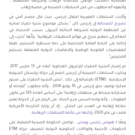
القضائية (المكتب الوطني لمكافحة الإرهاب والجريمة المنظمة) ،
وأبلغوه أنه مطلوب من قبل السلطات الصينية في قضية إرهاب.
وأكدت السلطات المغربية اعتقال إدريس، حيث قال مصدر أمني في
تصريح للصحافة
إن إدريس كان " يشكل موضوع نشرة حمراء صادرة
عن المنظمة الدولية للشرطة الجنائية أنتربول، بسبب الاشتباه في
انتمائه إلى تنظيم مدرج في قوائم التنظيمات الإرهابية". وأنّها "بادرت إلى
إحالته على النيابة العامة المختصة على ذمة مسطرة التسليم، طبقا
للمقتضيات القانونية الوطنية والاتفاقيات الدولية المتعلقة بتسليم
المجرمين".
تم إصدار النشرة الحمراء للإنتربول المذكورة أعلاه في 13 مارس 2017.
وذكرت السلطات الصينية أن إدريس انضم إلى حركة تركستان الشرقية
الإسلامية . (ETIM) بالإضافة إلى ذلك ، تنص النشرة الحمراء على صدور
مذكرة توقيف بحق إدريس في 10 يوليو 2014 ، وأنه مطلوب "لقيادته أو
مشاركته بنشاط في منظمات إرهابية" على أساس المادة 120 من قانون
العقوبات ، وأنه يواجه السجن مدى الحياة. على الرغم من أن الحركة تعتبر
جماعة إرهابية في العديد من البلدان ، إلا أن وزارة الخارجية الأمريكية
قامت في عام 2020
بإزالتها من قائمة المنظمات الإرهابية
.
وفقًا لـ
هيومن رايتس ووتش
، تواصل الحكومة الصينية الضغط على
الحكومات الأجنبية والوكالات الحكومية الدولية لتصنيف حركة ETIM