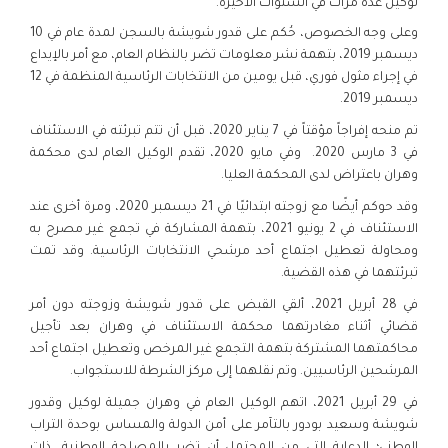
لوكيل عدة مرات في السنوات الأخيرة.
وعلى وجه الخصوص، حُكم على قدور شويشة بالسجن لمدة عام في 10
ديسمبر 2019، بتهمة نشر معلومات تضر بالنظام العام، مع أمر بالإيداع
في إجراء مثول فوري، قبل يومين من الانتخابات الرئاسية المنظمة في 12
ديسمبر 2019.
تم منحه إفراجاً مؤقتاً في 7 يناير 2020، قبل أن تتم تبرئته في الاستئناف
في 3 مارس 2020. وفي مايو 2020، تقدم الوكيل العام لدى محكمة
وهران باعتراض لدى المحكمة العليا.
وقد حوكم أيضًا مع زوجته ابتدائيًا في 21 ديسمبر 2020، ومرة ​​أخرى عند
الاستئناف في 2 يونيو 2021، بتهمة المشاركة في تجمع غير مصرح به
ومحاولة تعطيل اجتماع أحد مرشحي الانتخابات الرئاسية. وقد تمت
تبرئتهما في هذه القضية.
في 28 أبريل 2021، ألقي القبض على قدور شويشة وزوجته دون أمر
قضائي أثناء مغادرتهما محكمة الاستئناف في وهران بعد تأجيل
محاكمتهما المشتركة بتهمة التجمع غير المرخص وتعطيل اجتماع أحد
المرشحين الرئاسيين. وتم نقلهما إلى مركز الشرطة للاستجواب.
في 29 أبريل 2021، اتهم الوكيل العام في وهران جميلة لوكيل وقدور
شويشة وسعيد بودور بالتآمر على أمن الدولة والمساس بوحدة التراب