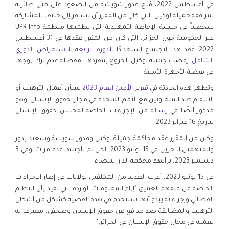
في أغسطس 2022، مُنع قدور شويشة من الصعود على متن طائرته
لمرافقة جميلة لوكيل، التي كان من المقرر أن تسافر إلى جنيف للمشاركة
شخصياً في جلسة الإحاطة التمهيدية التي نظمتها منظمة UPR-Info
غير الحكومية حول الجزائر، التي كان من المقرر عقدها في 31 أغسطس
2022. عُقد هذا الاجتماع استعدادًا
للدورة الرابعة للاستعراض الدوري
الشامل
. رفضت جميلة لوكيل الخروج بمفردها، مفضلة عدم ترك زوجها
في قبضة الأجهزة الأمنية.
وتظهر هذه الحادثة في
تقرير الأمين العام 2023
بشأن أعمال الترهيب أو
الانتقام ضد المتعاونين مع الأمم المتحدة في مجال حقوق الإنسان. وهو
مذكور أيضًا في
رسالة
من الإجراءات الخاصة لمجلس حقوق الإنسان
بتاريخ 16 فبراير 2023.
وكان من المقرر عقد محاكمة جميلة لوكيل وقدور شويشة وسعيد بدور
والمتهمين الآخرين في 15 يونيو 2023، لكن تم تأجيلها عدة مرات. وفي 3
ديسمبر 2023، برأتهم محكمة الدار البيضاء.
في 15 يونيو 2023، أعرب العديد من المكلفين بولايات في إطار الإجراءات
الخاصة عن قلقهم العميق "إزاء المعلومات الواردة التي تفيد بأن النظام
القضائي وإجراءاته يبدو أنها تستخدم في هذه القضية كشكل من أشكال
الترهيب والمضايقة ضد مدافع عن حقوق الإنسان وصحفي، معترف به
لعمله في مجال حقوق الإنسان في الجزائر."