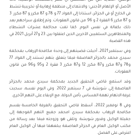
الوطني؛ الدعاية التي من المحتمل أن تضر بالمصلحة الوطنية، ذات
الأصل أو الإلهام الأجنبي؛ والانتماء إلى منظمة إرهابية أو تخريبية تنشط
في الخارج أو في الجزائر، استنادا إلى المواد 77 و 78 و 87 مكرر و 87 مكرر 3
و 87 مكرر 6 الفقرة 2 و 96 من قانون العقوبات. وتم إطلاق سراحهم بعد
ذلك بكفالة في نفس اليوم. كما تمت محاكمة عشرات النشطاء
والمتظاهرين السلميين الآخرين الذين اعتقلوا بين 23 و27 أبريل 2021 في
هذه القضية.
وفي سبتمبر 2021، أحيلت قضيتهم إلى وحدة مكافحة الإرهاب بمحكمة
سيدي محمد بالجزائر العاصمة فيما يتعلق بتهم تستند إلى المواد 77
و78 و87 مكرر و87 مكرر 12 و87 مكرر 3 فقرة 2 و95 و96 من قانون
العقوبات.
وقد استمع قاضي التحقيق الجديد بمحكمة سيدي محمد بالجزائر
العاصمة إلى شويشة في 7 سبتمبر 2022. وفي اليوم نفسه، سحبت
غرفة الاتهام تهمة المساس بأمن الدولة، مع الإبقاء على التهم الأخرى.
وفي 8 نوفمبر 2022، أسقط قاضي التحقيق بالغرفة الخامسة بقسم
مكافحة الإرهاب بمحكمة سيدي امحمد جميع التهم الموجهة إلى
جميلة الوكيل وقدور شويشة. وتلقى هو وزوجته فيما بعد رسالة من
مكتب الوكيل العام في الجزائر العاصمة يبلغهما فيها أن الوكيل العام
اعترض على الفصل.