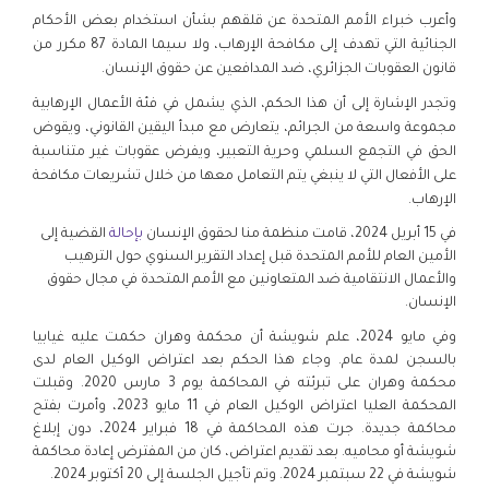
وأعرب خبراء الأمم المتحدة عن قلقهم بشأن استخدام بعض الأحكام
الجنائية التي تهدف إلى مكافحة الإرهاب، ولا سيما المادة 87 مكرر من
قانون العقوبات الجزائري، ضد المدافعين عن حقوق الإنسان.
وتجدر الإشارة إلى أن هذا الحكم، الذي يشمل في فئة الأعمال الإرهابية
مجموعة واسعة من الجرائم، يتعارض مع مبدأ اليقين القانوني، ويقوض
الحق في التجمع السلمي وحرية التعبير، ويفرض عقوبات غير متناسبة
على الأفعال التي لا ينبغي يتم التعامل معها من خلال تشريعات مكافحة
الإرهاب.
في 15 أبريل 2024، قامت منظمة منا لحقوق الإنسان
بإحالة
القضية إلى
الأمين العام للأمم المتحدة قبل إعداد التقرير السنوي حول الترهيب
والأعمال الانتقامية ضد المتعاونين مع الأمم المتحدة في مجال حقوق
الإنسان.
وفي مايو 2024، علم شويشة أن محكمة وهران حكمت عليه غيابيا
بالسجن لمدة عام. وجاء هذا الحكم بعد اعتراض الوكيل العام لدى
محكمة وهران على تبرئته في المحاكمة يوم 3 مارس 2020. وقبلت
المحكمة العليا اعتراض الوكيل العام في 11 مايو 2023، وأمرت بفتح
محاكمة جديدة. جرت هذه المحاكمة في 18 فبراير 2024، دون إبلاغ
شويشة أو محاميه. بعد تقديم اعتراض، كان من المفترض إعادة محاكمة
شويشة في 22 سبتمبر 2024. وتم تأجيل الجلسة إلى 20 أكتوبر 2024.