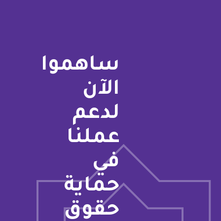
ساهموا
الآن
لدعم
عملنا
في
حماية
حقوق