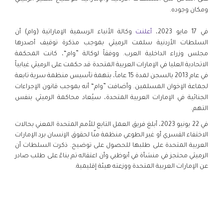
ومكان وجوده.
في 17 مايو 2023،
أعلنت
وكالة الأنباء الرسمية الإماراتية (وام) أن
السلطات الأردنية سلمت الرميثي بموجب مذكرة توقيف أصدرها
مجلس وزراء الداخلية العرب. ووفقاً لوكالة ”وام“، كانت المحكمة
الاتحادية العليا في الإمارات العربية المتحدة قد حكمت على الرميثي غيابياً
في عام 2013 بالسجن لمدة 15 عاماً، بتهمة تأسيس منظمة سرية تابعة
لجماعة الإخوان المسلمين. وأضافت ”وام“ أنه بموجب قانون الإجراءات
الجنائية في الإمارات العربية المتحدة، سيُعاد محاكمة الرميثي بنفس
التهم.
في 22 يونيو 2023، أبلغ فريق العمل التابع للأمم المتحدة المعني بحالات
الاختفاء القسري أو غير الطوعي منظمة منّا لحقوق الإنسان برد الإمارات
العربية المتحدة على طلبها للحصول على توضيح. ذكرت السلطات أن
الرميثي محتجز في منشأة في أبوظبي وأن اعتقاله تم بناءً على طلب صادر
عن الإمارات العربية المتحدة ووزعته هيئة إقليمية.