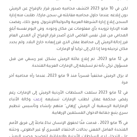
لكن في 10 مايو 2023 اكتشف محاميه صدور قرار بالإفراج عن الرميثي
دون إبلاغه. عندما حاول محاميه مقابلته في سجن ماركا، طلبت منه إدارة
السجن إبلاغ إدارة الشرطة العربية والدولية/الإنتربول. ومع ذلك، رفضت
هذه الإدارة تزويده بأي معلومات عن مكان وجوده. وفي اليوم نفسه أبلغ
المحامي من قبل نفس القاضي الذي أصدر قرار الإفراج أن المدعي العام
قرر إحالة الرميثي إلى محافظ عمان الذي قرر إبعاده خارج البلاد. ولم يحدد
مكان ترحيله وما إذا كان إلى تركيا أو الإمارات.
في 12 مايو 2023، تم إبلاغ عائلة الرميثي بشكل غير رسمي من قبل
مسؤول تركي بأنه تم تسليمه إلى الإمارات العربية المتحدة.
لا يزال الرميثي مختفياً قسرياً منذ 9 مايو 2023، عندما رآه محاميه آخر
مرة.
في 12 مايو 2023 سلمت السلطات الأردنية الرميثي إلى الإمارات رغم
رفض محكمة عمان لطلب الإمارات تسليمه. إ
دعت
وكالة الأنباء
الإماراتية الرسمية أن الرميثي 'إرهابي' متهم بإنشاء وتأسيس تنظيم
سري يتبع جماعة الاخوان المسلمين الإرهابية.
في 15 مايو 2023 ، قدمت منّا لحقوق الإنسان نداءً عاجلاً إلى فريق الأمم
المتحدة العامل المعني بحالات الاختفاء القسري أو غير الطوعي، وحثته
على التدخل لدى السلطات الأردنية والإماراتية لتوضيح مصير الرميثي