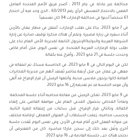
محاكمة غير عادلة. في عام 2013 ، أصدر فريق الأمم المتحدة العامل
المعني بالاحتجاز التعسفي الرأي رقم 60/2013 ، الذي وجد فيه أن احتجاز
61 شخصاً أدينوا في محاكمة الإمارات 94 كان تعسفياً.
في 7 مايو 2023، بناءً على طلب الإمارات، أعتقل في مطار عمان بالأردن
أثناء سفره في زيارة قصيرة. وعلم أن هناك مذكرة توقيف صادرة عن إدارة
الشرطة العربية والدولية/الإنتربول التابعة لمديرية الأمن العام بناء على
طلب دولة الإمارات العربية المتحدة. في نفس اليوم، مثل أمام قاض
وحددت جلسة في 21 مايو 2023 ، وأفرج عنه بكفالة.
لكن في اليوم التالي في 8 مايو 2023، في الخامسة مساءً، تم اعتقاله في
مقهى في عمان من قبل أربعة عناصر يُعتقد أنهم من مديرية المخابرات
العامة كانوا يرتدون ملابس مدنية. وأبلغوا الرميثي أن قرار الإفراج قد أُلغي
وأن موعد الجلسة قد تم تقديمه إلى 16 مايو 2023.
في 9 مايو 2023، تمكن الرميثي من مقابلة محاميه أثناء جلسة المحكمة.
وتفاجأ المحامي بحصول المدعي العام على موافقة القاضي على إلغاء
الكفالة، وبالتالي قرار الإفراج، قبل ساعات من إعتقاله للمرة الثانية.
وبحسب محاميه، زعمت السلطات أن العنوان المعطى لإقامته مختلف
عن عنوانه الفعلي الذي أقام فيه في الأردن. وفي نفس اليوم عُقدت جلسة
أخرى ونُقل بعد ذلك إلى سجن ماركا مباشرة. كان من المفترض أن
يحتجز هناك حتى جلسته القادمة في 16 مايو 2023.