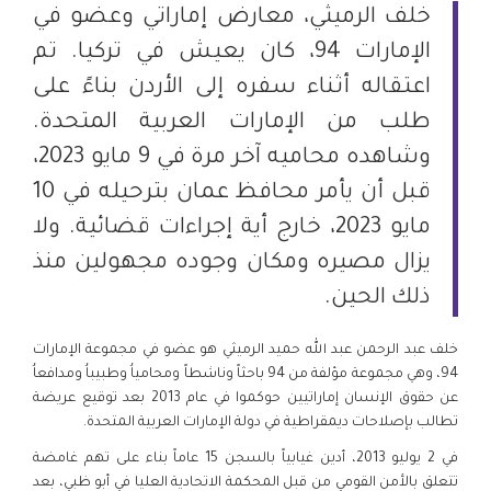
خلف الرميثي، معارض إماراتي وعضو في
الإمارات 94، كان يعيش في تركيا. تم
اعتقاله أثناء سفره إلى الأردن بناءً على
طلب من الإمارات العربية المتحدة.
وشاهده محاميه آخر مرة في 9 مايو 2023،
قبل أن يأمر محافظ عمان بترحيله في 10
مايو 2023، خارج أية إجراءات قضائية. ولا
يزال مصيره ومكان وجوده مجهولين منذ
ذلك الحين.
خلف عبد الرحمن عبد الله حميد الرميثي هو عضو في مجموعة الإمارات
94، وهي مجموعة مؤلفة من 94 باحثاً وناشطاً ومحامياُ وطبيباُ ومدافعاُ
عن حقوق الإنسان إماراتيين حوكموا في عام 2013 بعد توقيع عريضة
تطالب بإصلاحات ديمقراطية في دولة الإمارات العربية المتحدة.
في 2 يوليو 2013، أدين غيابياً بالسجن 15 عاماً بناء على تهم غامضة
تتعلق بالأمن القومي من قبل المحكمة الاتحادية العليا في أبو ظبي، بعد