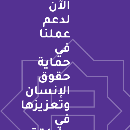
الآن
لدعم
عملنا
في
حماية
حقوق
الإنسان
وتعزيزها
في