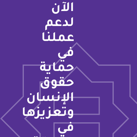
الآن
لدعم
عملنا
في
حماية
حقوق
الإنسان
وتعزيزها
في