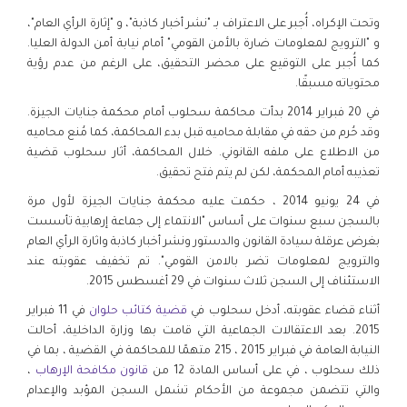
وتحت الإكراه، أُجبر على الاعتراف بـ "نشر أخبار كاذبة"، و "إثارة الرأي العام"،
و "الترويج لمعلومات ضارة بالأمن القومي" أمام نيابة أمن الدولة العليا.
كما أُجبر على التوقيع على محضر التحقيق، على الرغم من عدم رؤية
محتوياته مسبقًا.
في 20 فبراير 2014 بدأت محاكمة سحلوب أمام محكمة جنايات الجيزة.
وقد حُرم من حقه في مقابلة محاميه قبل بدء المحاكمة، كما مُنع محاميه
من الاطلاع على ملفه القانوني. خلال المحاكمة، أثار سحلوب قضية
تعذيبه أمام المحكمة، لكن لم يتم فتح تحقيق.
في 24 يونيو 2014 ، حكمت عليه محكمة جنايات الجيزة لأول مرة
بالسجن سبع سنوات على أساس "الانتماء إلى جماعة إرهابية تأسست
بغرض عرقلة سيادة القانون والدستور ونشر أخبار كاذبة واثارة الرأي العام
والترويج لمعلومات تضر بالامن القومي". تم تخفيف عقوبته عند
الاستئناف إلى السجن ثلاث سنوات في 29 أغسطس 2015.
أثناء قضاء عقوبته، أدخل سحلوب في
قضية كتائب حلوان
في 11 فبراير
2015. بعد الاعتقالات الجماعية التي قامت بها وزارة الداخلية، أحالت
النيابة العامة في فبراير 2015 ، 215 متهمًا للمحاكمة في القضية ، بما في
ذلك سحلوب ، في على أساس المادة 12 من
قانون مكافحة الإرهاب
،
والتي تتضمن مجموعة من الأحكام تشمل السجن المؤبد والإعدام