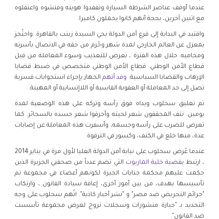
عندما أوقف عناصر الشرطة السيارة وتفقدوا هويته وفتشوه واعتقلوه
مع اثنين آخرين، بحجة أنهم كانوا يحملون كاميرا.
واقتيد في البداية إلى فرع أمن الدولة بحي السيدة زينب بالقاهرة. واحتُجز
بمعزل عن العالم الخارجي لمدة شهر وحُرم من حقه في الاتصال بأسرته
ومحاميه. خلال هذه الفترة ، تعرض للتعذيب وسوء المعاملة من قبل
قطاع الأمن الوطني. قطاع الأمن الوطني متخصص في ضبط قضايا
الإرهاب والقضايا السياسية.
وقد أتهم
الجهاز بإجراء استجوابات قسرية
تصل إلى حد المعاملة أو العقوبة القاسية أو اللاإنسانية أو المهينة.
تم تعليق سحلوب ويداه فوق رأسه وتركه على هذه الوضعية لمدة
يومين. نتف المحققون شعر لحيته وأحرقوا شعر جسده بالسجائر. كما
تعرض للضرب على رأسه وجسمه، وأسفرت هذه المعاملة عن إصابات
عدة، منها خلع في الكتف، وكسور في الترقوة.
عندما عُرض سحلوب على نيابة أمن الدولة العليا لأول مرة في يناير 2014
، ارتبط
بقضية خلية الماريوت
التي تضم عدداً من صحفيي الجزيرة الذين
حكمت عليهم محكمة جنايات الجيزة لكونهم أعضاء في مجموعة تم
تأسيسها بهدف، من بين أمور أخرى، إعاقة سيادة القانون ، وارتكاب
"جرائم التحريض ضد مصر" و "نشر أخبار كاذبة". اتُهم سحلوب على وجه
التحديد بـ "حيازة منشورات وسجلات تروج لغرض مجموعة تأسست
ضد القانون".