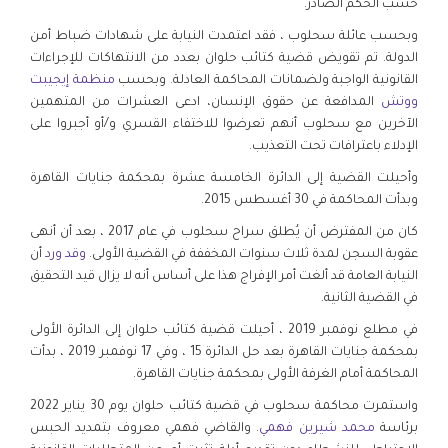
حسب الحكم الصادر.
وبحسب عائلة سحلوب ، فقد اعتمدت النيابة على شهادات ضباط أمن
الدولة. تم تقويض قضية كتائب حلوان بعدد من الانتهاكات للإجراءات
القانونية الواجبة ولضمانات المحاكمة العادلة. وبحسب
منظمة إيجيبت
ووتش
المدافعة عن حقوق الإنسان، ادعى العشرات من المتهمين
الآخرين مع سحلوب أنهم تعرضوا للاختفاء القسري و/أو أجبروا على
الإدلاء باعترافات تحت التعذيب.
وأحيلت القضية إلى الدائرة الخامسة عشرة بمحكمة جنايات القاهرة
وبدأت المحاكمة في 30 أغسطس 2015.
كان من المفترض أن يُطلق سراح سحلوب في عام 2017 ، بعد أن أنهى
عقوبة السجن لمدة ثلاث سنوات المخففة في القضية الأولى.
وقد ورد
أن
النيابة العامة قد ألغت أمر الإفراج هذا على أساس أنه لا يزال قيد التحقيق
في القضية الثانية.
في مطلع نوفمبر 2019 ، أحيلت قضية كتائب حلوان إلى الدائرة الأولى
بمحكمة جنايات القاهرة بعد حل الدائرة 15 ، وفي 17 نوفمبر 2019 ، بدأت
المحاكمة أمام الغرفة الأولى بمحكمة جنايات القاهرة.
واستمرت محاكمة سحلوب في قضية كتائب حلوان يوم 30 يناير 2022
برئاسة
محمد شيرين فهمي
. والقاضي فهمي معروف بتمديد الحبس