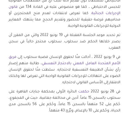
الاحتياطي للنشطاء دون تقديم أدلة تثبت أي من المتطلبات القانونية
للحبس الاحتياطي ، كما هو منصوص عليه في المادة 134 من
قانون
الإجراءات الجنائية
. كما تعرض لانتقادات لعدم منح المحتجزين أو
محاميهم فرصة حقيقية للحضور وتقديم الحجج مما ينتهك المعايير
الدولية للإجراءات القانونية الواجبة.
تم تحديد موعد الجلسة المقبلة في 19 يونيو 2022 والتي من المقرر أن
يصدر خلالها الحكم ضد سحلوب. سحلوب محتجز حالياً في سجن
العقرب.
في 9 يونيو 2022 ، أحالت منّا لحقوق الإنسان قضية سحلوب إلى
فريق
الأمم المتحدة العامل المعني بالاحتجاز التعسفي
، طالبة منهم إصدار
رأي بشأن الطبيعة التعسفية لاحتجازه. سلطت منّا لحقوق الإنسان
الضوء على انتهاكات للإجراءات القانونية الواجبة التي تعرض لها وكذلك
الافتقار إلى الأساس القانوني لاحتجازه.
في 28 يونيو 2022
حكمت
الدائرة الأولى بمحكمة جنايات القاهرة على
سحلوب بالسجن 15 عاماً. أدين في محاكمة جماعية، حيث في المجموع،
حُكم على 52 متهماً بالسجن 15 عاماً، وحُكم على 56 بالسجن مدى
الحياة، وحُكم على 10 بالإعدام، وبُرِّئ 43 متهماً.