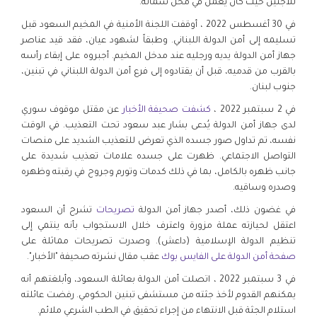
للاجئين حيث كان يعمل في محل سمانة.
في 30 أغسطس 2022 ، أوقفت اللجنة الأمنية في المخيم السعود قبل
تسليمه إلى أمن الدولة اللبناني. وطبقاً لشهود عيان، فقد قيد عناصر
جهاز أمن الدولة يديه ورجليه عند مدخل المخيم. أجبروه على إبقاء رأسه
بالقرب من قدميه، قبل أن يقتادوه إلى فرع أمن الدولة اللبناني في تبنين،
جنوب لبنان.
في 2 سبتمبر 2022 ،
كشفت صحيفة الأخبار
عن مقتل موقوف سوري
لدى جهاز أمن الدولة يُدعى بشار عبد سعود تحت التعذيب. في الوقت
نفسه، تم تداول صور جسده الذي تعرض للتعذيب الشديد على منصات
التواصل الاجتماعي. ظهرت على جسده علامات تعذيب شديدة على
جانب ظهره بالكامل، بما في ذلك كدمات وتورم وجروح في رقبته وظهره
وصدره وساقيه.
في غضون ذلك، أصدر جهاز أمن الدولة
تصريحات
تشرح أن السعود
اعتقل لحيازته عملة مزورة واعترف خلال الاستجواب بأنه ينتمي إلى
تنظيم الدولة الإسلامية (داعش). وصدرت تصريحات مماثلة على
صفحة أمن الدولة على الفايس بوك
عقب مقال نشرته صحيفة "الأخبار".
في 3 سبتمبر 2022 ، اتصلت أمن الدولة بعائلة السعود، وأبلغتهم أنه
يمكنهم القدوم لأخذ جثته من مستشفى تبنين الحكومي. رفضت عائلته
استلام الجثة قبل الانتهاء من إجراء تحقيق في الطب الشرعي ملائم.