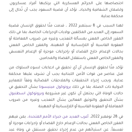
اختصاصها على الجرائم العسكرية التي يرتكبها أفراد عسكريون.
ولضمان الشفافية والحياد، نؤكد أن قضية السعود يجب أن تُحال إلى
محكمة عدلية.
لهذا السبب في 8 سبتمبر 2022 ، قدمت منّا لحقوق الإنسان قضية
السعود إلى العديد من المكلفين بولايات الإجراءات الخاصة، بما في ذلك
المقرر الخاص المعني بمسألة التعذيب وغيره من ضروب المعاملة أو
العقوبة القاسية أو اللاإنسانية أو المهينة، والمقرر الخاص المعني
بحالات الإعدام خارج القضاء أو بإجراءات موجزة أو الإعدام التعسفي
والمقرر الخاص المعني باستقلال القضاة والمحامين.
تؤكد منّا لحقوق الإنسان أن أي تحقيق في ادعاءات لسوء السلوك من
قبل عناصر من قوات الأمن اللبنانية يجب أن تشرف عليها محكمة
عدلية، ويجب إجراء التحقيقات والملاحقات القضائية وفقاً للمعايير
الدولية ذات الصلة، بما في ذلك
بروتوكول مينيسوتا
بشأن التحقيق في
حالات الوفاة التي يحتمل أن تكون غير مشروعة
وبروتوكول اسطنبول
بشأن التحقيق والتوثيق الفعالين بشأن التعذيب وغيره من ضروب
المعاملة أو العقوبة القاسية أو اللاإنسانية أو المهينة.
في 28 نوفمبر 2022،
أعرب العديد من خبراء الأمم المتحدة
، بمن فيهم
المقرر الخاص المعني بحالات الإعدام خارج القضاء أو بإجراءات موجزة أو
تعسفاً، عن استيائهم من عدم إجراء تحقيق مستقل في وفاة عبد