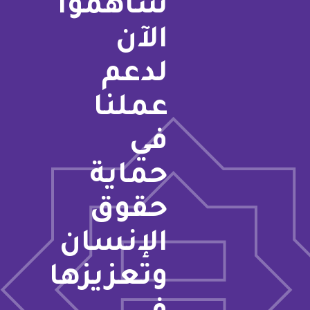
ساهموا
الآن
لدعم
عملنا
في
حماية
حقوق
الإنسان
وتعزيزها