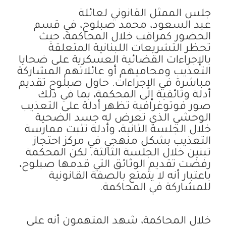
جلس الممثل القانوني لعائلة
عبد السعود، محمد صبلوح، في قسم
الحضور كمراقب خلال المحاكمة، حيث
تحظر التشريعات اللبنانية المتعلقة
بالإجراءات القضائية العسكرية على ضحايا
التعذيب ومحاميهم أو عائلاتهم المشاركة
مباشرة في الإجراءات. حاول صبلوح تقديم
أدلة وثائقية إلى المحكمة، بما في ذلك
صور فوتوغرافية تظهر أدلة على التعذيب
الوحشي الذي تعرض له جسد الضحية
خلال الجلسة الثانية، وأدلة تثبت ممارسة
التعذيب بشكل منهجي في مركز احتجاز
تبنين خلال الجلسة الثالثة. لكن المحكمة
رفضت تقديم الوثائق التي قدمها صبلوح،
باعتبار أنه لا يتمتع بالصفة القانونية
للمشاركة في المحاكمة.
خلال المحاكمة، شهد المتهمون أنه على