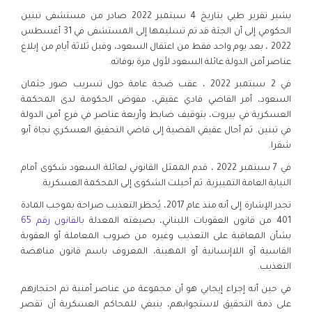
يشير تقرير طبي بتاريخ 4 سبتمبر 2022 صادر من مستشفى تبنين
الحكومي إلى أن الجثة قد تم تسليمها إلى المستشفى في 31 أغسطس
2022 ، بعد يوم واحد فقط من اعتقال السعود، وقبل ثلاثة أيام من إبلاغ
عناصر أمن الدولة عائلة السعود لأول مرة بوفاته.
في 2 سبتمبر 2022 ، عقب ضجة عامة حول تسريب صور جثمان
السعود، أمر القاضي فادي عقيقي، مفوض الحكومة لدى المحكمة
العسكرية في بيروت، بتوقيف ضابط وأربعة عناصر في فرع أمن الدولة
في تبنين. ثم أحال عقيقي القضية إلى قاضي التحقيق العسكري نجاة أبو
شقرا.
في 7 سبتمبر 2022 ، قدم الممثل القانوني لعائلة السعود شكوى أمام
النيابة العامة التمييزية. ثم أحيلت الشكوى إلى المحكمة العسكرية.
تجدر الإشارة إلى أنه منذ عام 2017، يُحظر التعذيب صراحة بموجب المادة
401 من قانون العقوبات اللبناني، بصيغته المعدلة
بالقانون رقم 65
بشأن المعاقبة على التعذيب وغيره من ضروب المعاملة أو العقوبة
القاسية أو اللاإنسانية أو المهينة، المعروف باسم قانون مناهضة
التعذيب.
في حين أنه إجراء إيجابي هو أن مجموعة من عناصر أمنية تم احتجازهم
على ذمة التحقيق لاستجوابهم، ينبغي للمحاكم العسكرية أن تقصر