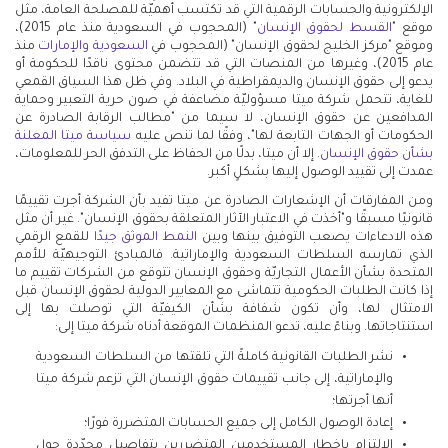
الإلكترونية والحسابات الرقمية التي قد تكتسب أهميّة للمصلحة العامة، مثل
موقع "
القسط لحقوق الإنسان
" (المحجوب في السعودية منذ عام 2015)،
وموقع "مركز الخليج لحقوق الإنسان" (المحجوب في
السعودية
والإمارات
منذ
عام 2015)، وغيرها من المنصات التي قد تتضمن محتوى ناقدًا للحكومة أو
يدعو إلى حقوق الإنسان والديمقراطية في البلاد. وفي ظل هذا السياق القمعي
للغاية، تتحمل شركة ميتا مسؤوليّة مضاعفة في صون حرية التعبير وحماية
المدافعين عن حقوق الإنسان، لا سيما من "مطالب الرقابة الصادرة عن
الحكومات أو الجهات التابعة لها"، وفقًا لما تنص عليه
سياسة ميتا المعلنة
بشأن حقوق الإنسان
. إلا أن ميتا، بدلًا من الحفاظ على التدفق الحر للمعلومات،
عمدت إلى تقييد الوصول إليها بشكلٍ أكبر.
ومن المفارقات أن الإشعارات الصادرة عن ميتا تفيد بأن الشركة أجرت تقييمًا
قانونيًا مسبقًا و"أخذت في الاعتبار الآثار المتعلقة بحقوق الإنسان". غير أن مثل
هذه الادعاءات يصعب التوفيق بينها وبين
النمط الموثق جيدًا
للقمع الرقمي
الذي تمارسه السلطات السعودية والإماراتية. فالمبادئ التوجيهيّة للأمم
المتحدة بشأن الأعمال التجاريّة وحقوق الإنسان تتوقع من الشركات تقييم ما
إذا كانت الطلبات الحكومية تتماشى مع المعايير الدولية لحقوق الإنسان قبل
الامتثال لها، وأن تكون شفافة بشأن الكيفيّة التي توصلت بها إلى
استنتاجاتها. وبناءً عليه، تدعو المنظمات الموقعة أدناه شركة ميتا إلى:
نشر الطلبات القانونية كاملةً التي تلقتها من السلطات السعودية
والإماراتية، إلى جانب تقييمات حقوق الإنسان التي تزعم شركة ميتا
أنها أجرتها؛
إعادة الوصول الكامل إلى جميع الحسابات المتضررة فورًا؛
الالتزام بإخطار المستخدمين المتضررين بتفاصيل محدّدة حول