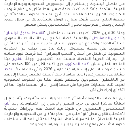
على منصتي فيسبوك وإنستغرام إلى الجمهور في السعودية ودولة الإمارات
العربية المتحدة. ويُعدّ ذلك أحدث حلقة ضمن نمط متكرر من قيام شركات
التكنولوجيا الكبرى، بما فيها ميتا، بدور أذرع تنفيذية للحكومات القمعيّة في
منطقة الخليج. وندعو شركة ميتا إلى الوفاء بمسؤولياتها في مجال حقوق
الإنسان وضمان عدم تقييد محتوى المستخدمين بشكل تعسفي.
ومنذ 30 أبريل 2026، أصبحت حسابات منظمتي "
القسط لحقوق الإنسان
"
و"
الديوان الديمقراطي
"، والمعنية بقضايا الخليج، إلى جانب الباحث السعودي
عبد الله العودة والمدافع عن حقوق الإنسان يحيى عسيري، "غير متاحة" في
السعودية على منصة فيسبوك، وذلك بناءً على طلب من الحكومة
السعودية، في شكلٍ من أشكال "الحجب الجغرافي". كما فُرضت قيود مماثلة
في الإمارات العربية المتحدة، شملت أحد الأكاديميين. ووفقًا
لتقارير
ميتا
المتاحة للعلن بشأن
تقييد المحتوى
، جرى تقييد أكثر من 100 صفحة على
فيسبوك وحساب على إنستغرام منذ مارس 2026. ويأتي ذلك امتدادًا
لنمط
مشابه على منصة إكس (تويتر سابقًا)، حيث أرسلت المنصة إشعارا إلى عدد
من الناشطين السعوديين لإبلاغهم تلقيها طلبا من الحكومة السعودية
لحجب تلك الحسابات جغرافيا على منصة إكس. إلا أن المنصة ذكرت أنها لم
تتخذ أي إجراء حتى الآن.
ترى المنظمات الموقعة أدناه أن هذه الإجراءات تعسفيّة وتمييزيّة، وتمثل
انتهاكًا مباشرًا للحق في حرية التعبير والوصول إلى المعلومات. وقد
أُبلغ
المستخدمون المتضررون بأن شركة ميتا اتخذت هذه الإجراءات استجابةً
لـ"متطلب قانوني محلي" أو "طلب من الحكومة" (أي من السعودية والإمارات
العربية المتحدة)، ما يُظهر استعداد الشركة للامتثال لمطالب سلطات
حكومية دأبت على قمع التعبير عبر الإنترنت ومراقبته وتجريمه.