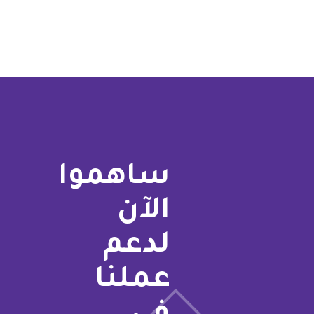
ساهموا
الآن
لدعم
عملنا