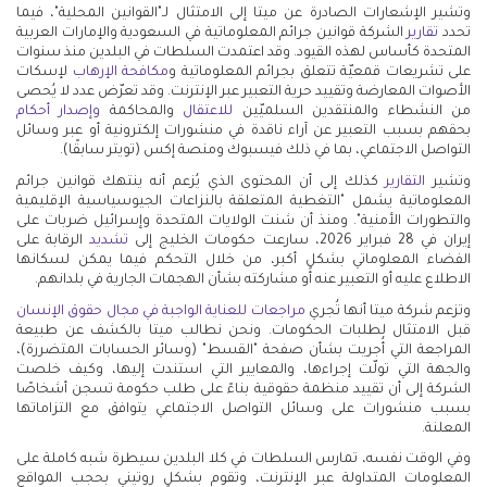
وتشير الإشعارات الصادرة عن ميتا إلى الامتثال لـ"القوانين المحلية"، فيما
تحدد
تقارير
الشركة قوانين جرائم المعلوماتية في السعودية والإمارات العربية
المتحدة كأساس لهذه القيود. وقد اعتمدت السلطات في البلدين منذ سنوات
على تشريعات قمعيّة تتعلق بجرائم المعلوماتية و
مكافحة الإرهاب
لإسكات
الأصوات المعارضة وتقييد حرية التعبير عبر الإنترنت. وقد تعرّض عدد لا يُحصى
من النشطاء والمنتقدين السلميّين
للاعتقال
والمحاكمة
وإصدار أحكام
بحقهم بسبب التعبير عن آراء ناقدة في منشورات إلكترونية أو عبر وسائل
التواصل الاجتماعي، بما في ذلك فيسبوك ومنصة إكس (تويتر سابقًا).
وتشير
التقارير
كذلك إلى أن المحتوى الذي يُزعم أنه ينتهك قوانين جرائم
المعلوماتية يشمل "التغطية المتعلقة بالنزاعات الجيوسياسية الإقليمية
والتطورات الأمنية". ومنذ أن شنت الولايات المتحدة وإسرائيل ضربات على
إيران في 28 فبراير 2026، سارعت حكومات الخليج إلى
تشديد
الرقابة على
الفضاء المعلوماتي بشكلٍ أكبر، من خلال التحكم فيما يمكن لسكانها
الاطلاع عليه أو التعبير عنه أو مشاركته بشأن الهجمات الجارية في بلدانهم.
وتزعم شركة ميتا أنها تُجري
مراجعات للعناية الواجبة في مجال حقوق الإنسان
قبل الامتثال لطلبات الحكومات. ونحن نطالب ميتا بالكشف عن طبيعة
المراجعة التي أُجريت بشأن صفحة "القسط" (وسائر الحسابات المتضررة)،
والجهة التي تولّت إجراءها، والمعايير التي استندت إليها، وكيف خلصت
الشركة إلى أن تقييد منظمة حقوقية بناءً على طلب حكومة تسجن أشخاصًا
بسبب منشورات على وسائل التواصل الاجتماعي يتوافق مع التزاماتها
المعلنة.
وفي الوقت نفسه، تمارس السلطات في كلا البلدين سيطرة شبه كاملة على
المعلومات المتداولة عبر الإنترنت، وتقوم بشكلٍ روتيني بحجب المواقع