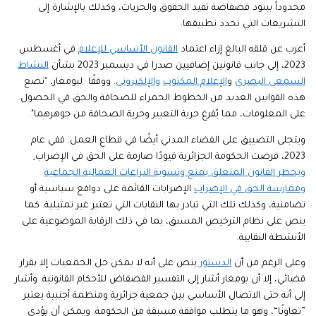
محدوداً ببنود فضفاضة تقيد الحقوق والحريات، وكذلك بالإشارة إلى
التشريعات التي تحدد تطبيقها.
أعرب عن قلقه البالغ إزاء اعتماد
القانون الأساسي للإعلام
في أغسطس
2023، إلى جانب قانونين إضافيين صدرا في ديسمبر 2023 بشأن
النشاط
السمعي البصري
و
الإعلام المكتوب
والإلكتروني
. ووفقًا لبومغار، "تضع
هذه القوانين العديد من الخطوط الحمراء للصحافة والحق في الحصول
على المعلومات، مما يُفرغ حرية التعبير وحرية الصحافة من جوهرهما".
ويتجلى التضييق على الفضاء المدني أيضًا في قطاع العمل. ففي عام
2023، فرضت الحكومة الجزائرية قيودًا صارمة على الحق في الإضراب
.
ويحظر القانون المتعلق بمنع وتسوية النزاعات العمالية الجماعية
وممارسة الحق في الإضراب
الإضرابات القائمة على دوافع سياسية أو
تضامنية، وكذلك تلك التي تبادر بها النقابات التي تعتبر غير تمثيلية. كما
ينص على نظام الترخيص المسبق، بما في ذلك الرقابة الموضوعية على
الأنشطة النقابية.
وعلى الرغم من أن
الدستور
ينص على أنه لا يمكن حل الجمعيات إلا بقرار
قضائي، إلا أن بومغار أشار إلى التفسير الفضفاض للأحكام القانونية. وأشار
إلى أنه حتى الاتصال الأساسي بين جمعية جزائرية ومنظمة أجنبية يعتبر
”تعاونًا“، وهو ما يتطلب موافقة مسبقة من الحكومة. ويمكن أن يؤدي