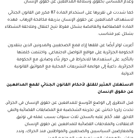
وعدم المساس بحقوق وسلامة المدافعين عن حقوق الإنسان.
كما شددت في تقريرها على استخدام المادة 87 مكرر من القانون الجنائي
لاستهداف المدافعين عن حقوق الإنسان بذريعة مكافحة الإرهاب. فهذه
المادة الفضفاضة والغامضة بشكل مفرط تتيح اعتقال وملاحقة النشطاء
بشكل غير متناسب.
أعربت لولر أيضًا عن قلقها إزاء قمع الصحفيين والمدونين الذين ينتقدون
الحكومة الجزائرية على مواقع التواصل الاجتماعي. واختتمت كلمتها
بالتأكيد على استعدادها للانخراط في حوار بنّاء وصادق مع الحكومة
الجزائرية، داعيةً إلى مواءمة التشريعات المحلية مع المواثيق القانونية
الدولية.
الاستغلال المثير للقلق لأحكام القانون الجنائي لقمع المدافعين
عن حقوق الإنسان
قبل التطرق إلى الوضع الأوسع للمدافعين عن حقوق الإنسان في الجزائر،
تحدث زكريا حناش عن تجربته الشخصية مع المضايقات القضائية والنفي
اللاحق. فقد حُكم عليه بالسجن ثلاث سنوات بسبب عمله في توثيق
الاعتقالات والملاحقات القضائية للمدافعين عن حقوق الإنسان
والمعارضين السياسيين والصحفيين والمواطنين منذ الحراك، وندد