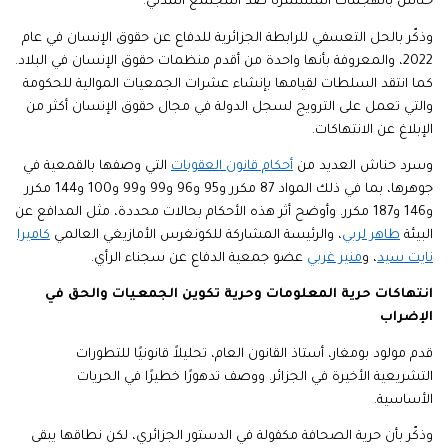
حناش بالهجمات المستمرة ضد المجتمع المدني.
وذكّر بالحل التعسفي للرابطة الجزائرية للدفاع عن حقوق الإنسان في عام
2022، والمعروفة بأنها واحدة من أقدم منظمات حقوق الإنسان في البلاد.
كما انتقد السلطات لقيامها بإنشاء عشرات الجمعيات الموالية للحكومة
والتي تعمل على الترويج لسجل الدولة في مجال حقوق الإنسان أكثر من
الإبلاغ عن الانتهاكات.
وسرد حناش العديد من
أحكام قانون العقوبات
التي وصفها بالقمعية في
جوهرها، بما في ذلك المواد 87 مكرر و95 و96 و99 و99 و100 و144 مكرر
و146 و187 مكرر. وأوضح أثر هذه الأحكام بحالات محددة، مثل المدافع عن
البيئة
طاهر لربي
، والرئيسة المشاركة للكونغرس الأمازيغي العالمي
كاميرا
نايت سيد
، و
منير غربي
عضو جمعية الدفاع عن سجناء الرأي.
انتهاكات حرية المعلومات وحرية تكوين الجمعيات والحق في
الإضراب
قدم مولود بومغار، أستاذ القانون العام، تحليلاً قانونيًا للتطورات
التشريعية الأخيرة في الجزائر. ووصف تدهورًا خطيرًا في الحريات
الأساسية.
وذكّر بأن حرية الصحافة مكفولة في الدستور الجزائري، لكن نطاقها يبقى