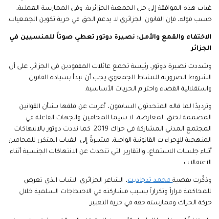
غياب هذه الموافقة إلى حل الجمعية الجزائرية. وفي الممارسة العملية،
حسب قوله، فإن القانون الجزائري لا يدعم الحق في حرية تكوين الجمعيات.
الاختفاء والقمع والأمل: نصيرة دوتور تعطي صوتاً للمنسيين في
الجزائر
وشددت نصيرة دوتور، رئيسة تجمع عائلات المفقودين في الجزائر، على أن
الشروط الضرورية للنشاط الجمعوي يجب أن تبدأ بسيادة القانون
واستقلالية القضاء واحترام الحريات الأساسية.
وترديدًا لما قاله المتحدثون السابقون، أعربت عن قلقها بشأن القوانين
المصممة لخنق المعارضة، لا سيما المحامين والجهات الفاعلة في
المجتمع المدني المشاركة في حراك 2019. كما نددت دوتور بالانتهاكات
المنهجية للإجراءات القانونية الواجبة، مشيرةً إلى الغياب المتكرر للمحامين
أثناء جلسات الاستماع، والتقارير التي تتحدث عن الانتهاكات الجنسية أثناء
الاعتقالات.
وذكّرت بقضية
محمد تدجاديت
، الشاعر الجزائري الشاب الذي تعرض
للمحاكمة مراراً وتكراراً بسبب مشاركته في الاحتجاجات السلمية خلال
حركة الحراك وممارسته حقه في حرية التعبير.