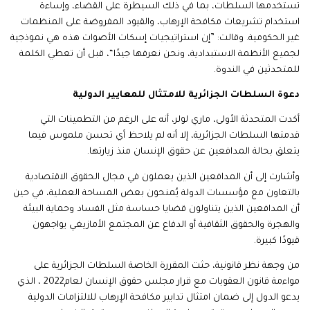
تستخدمها السلطات، بما في ذلك السيطرة على القضاء، وإساءة
استخدام تشريعات مكافحة الإرهاب، والقيود المفروضة على المنظمات
غير الحكومية. وقالت: ”إن استراتيجيات إسكات الأصوات هذه هي نموذجية
لجميع الأنظمة الاستبدادية، ونحن نعرفها جيدًا“، قبل أن تعطي الكلمة
للمتحدثين في الندوة.
دعوة السلطات الجزائرية للامتثال للمعايير الدولية
أكدت المتحدثة الأولى، ماري لولر، أنه على الرغم من التطمينات التي
قدمتها السلطات الجزائرية، إلا أنه لم يلاحظ أي تحسن ملموس فيما
يتعلق بحالة المدافعين عن حقوق الإنسان منذ زيارتها.
وأشارت إلى أن المدافعين الذين يعملون في مجال الحقوق الاقتصادية
بالتعاون مع مؤسسات الدولة يُمنحون بعض المساحة العملية، في حين
أن المدافعين الذين يتناولون قضايا حساسة مثل الفساد وحماية البيئة
والهجرة والحقوق الثقافية أو الدفاع عن المجتمع الأمازيغي يواجهون
قيودًا كبيرة.
من وجهة نظر قانونية، حثت المقررة الخاصة السلطات الجزائرية على
مواءمة قانون العقوبات مع قرار مجلس حقوق الإنسان لعام2022 ، الذي
يدعو الدول إلى ضمان امتثال تدابير مكافحة الإرهاب للالتزامات الدولية