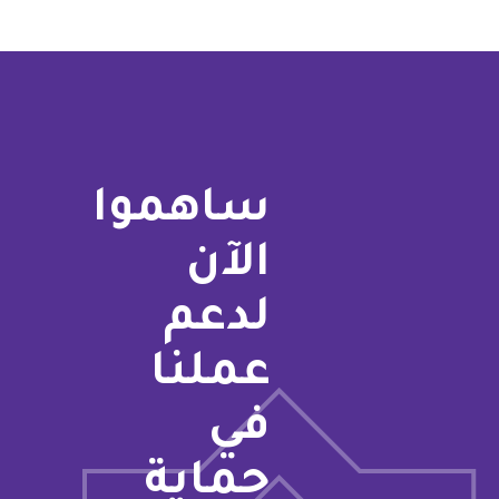
ساهموا
الآن
لدعم
عملنا
في
حماية