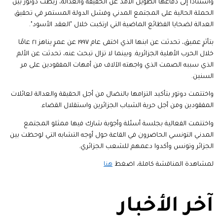
واستناداً إلى دفاعها الطويل الأمد عن الحقيقة والعدالة، ربطت دوتور بين
الحملة الحالية على المجتمع المدني وفشل الدولة المستمر في تحقيق
العدالة لضحايا الفظائع الماضية التي ارتكبت خلال "العقد الأسود".
بتأثرٍ عميق، تحدثت عن ابنها الذي اختفى عام ١٩٩٧ عن عمرٍ يناهز ٢١ عامًا
خلال الحرب الأهلية الجزائرية. وبينما لا تزال تبحث عنه، تحدثت عن الألم
الذي سببه الصمت الذي واجهته الآلاف من أمهات المفقودين على مر
السنين.
واختتمت دوتور بتأكيد التزامها بالنضال من أجل الحقيقة والعدالة لعائلات
المفقودين ومن أجل حرية الشباب الجزائرين واستقلال القضاء.
واختتمت الفعالية بجلسة أسئلة وأجوبة شارك فيها ممثلو المجتمع
المدني التونسي الحاضرون في القاعة حول أوجه التشابه التي لوحظت بين
الجزائر وتونس وأكدوا دعمهم للشعب الجزائري.
لمشاهدة المناقشة كاملة، اضغط
هنا
آخر الأخبار