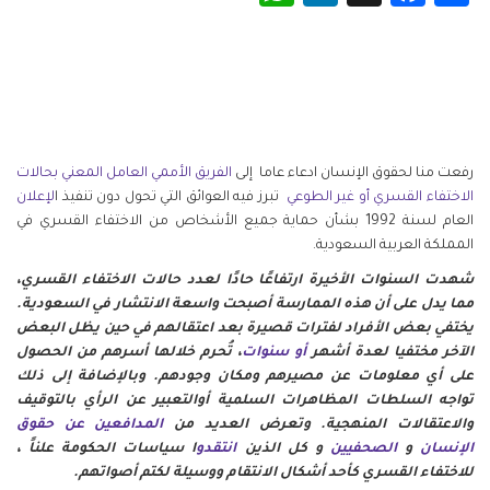
رفعت منا لحقوق الإنسان ادعاء عاما إلى
الفريق الأممي العامل المعني بحالات
الاختفاء القسري أو غير الطوعي
تبرز فيه العوائق التي تحول دون تنفيذ ا
لإعلان
العام لسنة 1992 بشأن حماية جميع الأشخاص من الاختفاء القسري في
المملكة العربية السعودية.
شهدت السنوات الأخيرة ارتفاعًا حادًا لعدد حالات الاختفاء القسري،
مما يدل على أن هذه الممارسة أصبحت واسعة الانتشار في السعودية.
يختفي بعض الأفراد لفترات قصيرة بعد اعتقالهم في حين يظل البعض
الآخر مختفيا لعدة أشهر
أو سنوات
، تُحرم خلالها أسرهم من الحصول
على أي معلومات عن مصيرهم ومكان وجودهم. وبالإضافة إلى ذلك
تواجه السلطات المظاهرات السلمية أوالتعبير عن الرأي بالتوقيف
والاعتقالات المنهجية. وتعرض العديد من
المدافعين عن حقوق
الإنسان
و
الصحفيين
و كل الذين
انتقدو
ا سياسات الحكومة علناً ،
للاختفاء القسري كأحد أشكال الانتقام ووسيلة لكتم أصواتهم.