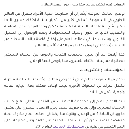
العقاب هذه الممارسات، مما يحول دون تنفيذ الإعلان.
توضح الحالات الموثقة أيضًا إلى أن ممارسة احتجاز الأفراد بمعزل عن العالم
الخارجي في السعودية، أنها في كثير من الأحيان بمثابة اختفاء قسري لأنها
تتميز بشح المعلومات الرسمية المتعلقة بمكان وجود الفرد وسوء المعاملة
والتعذيب (غالبًا ما تكون وسيلة للاستجواب)، وعدم الوصول إلى التمثيل
القانوني. وشددت منا في ادعائها العام على إخفاق قاعدة بيانات السجناء عبر
الإنترنت (نافذة) في الوفاء بما جاء في المادة 10 من الإعلان.
كما أبلغت منا أن سبل الانتصاف المتاحة والخوف من الانتقام لاتسمح
بمعالجة ممارسة الاختفاء القسري، مما يقوض تنفيذ الإعلان.
المؤسسات والتشريعات
يحكم في السعودية نظام ملكي ثيوقراطي مطلق، وأصبحت السلطة مركزية
بشكل متزايد في السنوات الأخيرة نتيجة لإعادة هيكلة جهاز النيابة العامة
وأجهزة الأمن في البلاد.
ينبه الادعاء العام إلى محدودية الضمانات في القانون المحلي لمنع حالات
الاختفاء القسري، وإلى غياب تعريف محدد يجرم الاختفاء القسري على عكس
ما ورد في المادة 4 من الإعلان. وأثارت منا أيضا في ادعائها العام مخاوف لجنة
مناهضة التعذيب من أن التشريعات الحالية غير كافية وغير محترمة، على
النحو المنصوص عليه في
ملاحظاتها الختامية
لعام 2016.