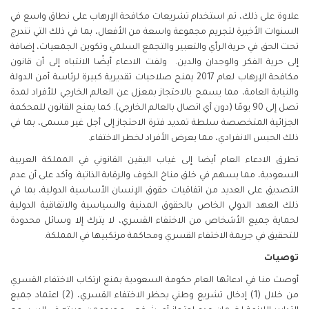
علاوة على ذلك، تم استخدام تشريعات مكافحة الإرهاب على نطاق واسع في
السنوات الأخيرة لتجريم مجموعة واسعة من الأفعال، بما في ذلك التي تندرج
تحت الحق في حرية الرأي والتعبير والتجمع السلمي وتكوين الجمعيات، إضافة
إلى حرية الفكر والوجدان والدين. ولفت الادعاء أيضًا الانتباه إلى أن قانون
مكافحة الإرهاب لعام 2017 يمنح صلاحيات تقديرية كبيرة لرئاسة أمن الدولة
والنيابة العامة، مما يسمح بالاحتجاز بمعزل عن العالم الخارجي للأفراد لمدة
تصل إلى 90 يومًا (دون أي اتصال بالعالم الخارجي). كما يمنح القانون للمحكمة
الجزائية المتخصصة سلطة تمديد فترة الاحتجاز إلى أجل غير مسمى، بما في
ذلك الحبس الانفرادي، مما يعرض الأفراد لخطر الاختفاء.
تطرق الادعاء العام أيضا إلى غياب اليقين القانوني في المملكة العربية
السعودية، مما يسهم في خلق مناخ الخوف والرقابة الذاتية. وأكد على أن عدم
التصديق على العديد من اتفاقيات حقوق الإنسان الأساسية الدولية، بما في
ذلك العهد الدولي الخاص بالحقوق المدنية والسياسية والاتفاقية الدولية
لحماية جميع الأشخاص من الاختفاء القسري، لا يترك إلا وسائل محدودة
للتحقيق في جريمة الاختفاء القسري ومحاكمة مرتكبيها في المملكة.
توصيات
أوصت منا في ادعائها العام حكومة السعودية بمنع ارتكاب الاختفاء القسري
من خلال (1) إدخال تشريع وطني يحظر الاختفاء القسري، (2) اعتماد جميع