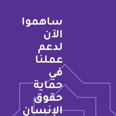
ساهموا
الآن
لدعم
عملنا
في
حماية
حقوق
الإنسان