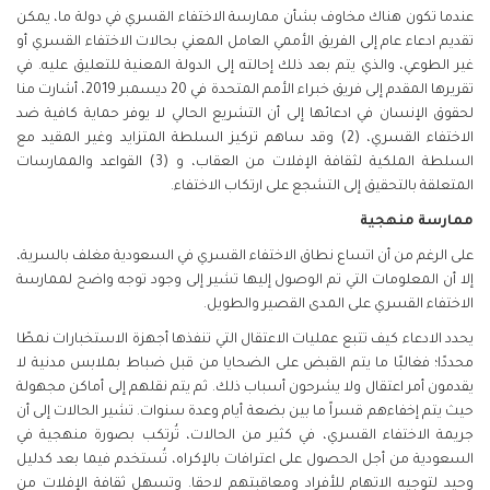
عندما تكون هناك مخاوف بشأن ممارسة الاختفاء القسري في دولة ما، يمكن
تقديم ادعاء عام إلى الفريق الأممي العامل المعني بحالات الاختفاء القسري أو
غير الطوعي، والذي يتم بعد ذلك إحالته إلى الدولة المعنية للتعليق عليه. في
تقريرها المقدم إلى فريق خبراء الأمم المتحدة في 20 ديسمبر 2019، أشارت منا
لحقوق الإنسان في ادعائها إلى أن التشريع الحالي لا يوفر حماية كافية ضد
الاختفاء القسري، (2) وقد ساهم تركيز السلطة المتزايد وغير المقيد مع
السلطة الملكية لثقافة الإفلات من العقاب، و (3) القواعد والممارسات
المتعلقة بالتحقيق إلى التشجع على ارتكاب الاختفاء.
ممارسة منهجية
على الرغم من أن اتساع نطاق الاختفاء القسري في السعودية مغلف بالسرية،
إلا أن المعلومات التي تم الوصول إليها تشير إلى وجود توجه واضح لممارسة
الاختفاء القسري على المدى القصير والطويل.
يحدد الادعاء كيف تتبع عمليات الاعتقال التي تنفذها أجهزة الاستخبارات نمطًا
محددًا؛ فغالبًا ما يتم القبض على الضحايا من قبل ضباط بملابس مدنية لا
يقدمون أمر اعتقال ولا يشرحون أسباب ذلك. ثم يتم نقلهم إلى أماكن مجهولة
حيث يتم إخفاءهم قسراً ما بين بضعة أيام وعدة سنوات. تشير الحالات إلى أن
جريمة الاختفاء القسري، في كثير من الحالات، تُرتكب بصورة منهجية في
السعودية من أجل الحصول على اعترافات بالإكراه، تُستخدم فيما بعد كدليل
وحيد لتوجيه الاتهام للأفراد ومعاقبتهم لاحقا. وتسهل ثقافة الإفلات من