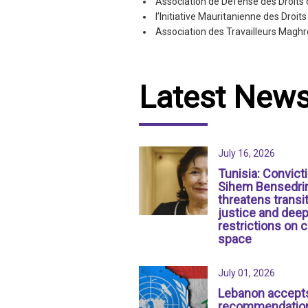
Association de Défense des Droit
l’Initiative Mauritanienne des Droi
Association des Travailleurs Magh
Latest New
July 16, 2026
Tunisia: Convict
Sihem Bensedri
threatens transit
justice and dee
restrictions on c
space
July 01, 2026
Lebanon accept
recommendation