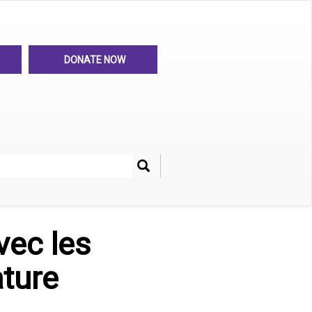
DONATE NOW
Search
her
vec les
ature