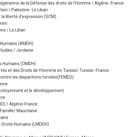
lgérienne de la Défense des droits de l’Homme / Algérie- France
ion / Palestine- Le Liban
 la liberté d’expression (SCM)
émen
ns / Le Liban
s Humains (AMDH)
udies / Jordanie
its Humains (OMDH)
tés et des Droits de l’Homme en Tunisie/ Tunisie- France
ontre les disparitions forcées(FEMED)
ance
 citoyenneté et le développement.
nce
DD) / Algérie-France
amille/ Mauritanie
ains
s Droits Humains (LMDDH)