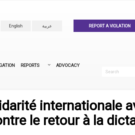
English
عربية
REPORT A VIOLATION
IGATION
REPORTS
ADVOCACY
Search
Recherc
ANNUAL REPORTS
ALL REPORTS
idarité internationale a
ntre le retour à la dict