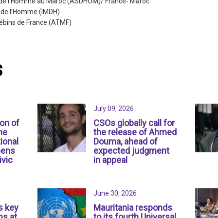
s de l’Homme au Maroc (ASDHOM)/ France- Maroc
ts de l’Homme (IMDH)
rébins de France (ATMF)
s
July 09, 2026
ion of
CSOs globally call for
ne
the release of Ahmed
ional
Douma, ahead of
pens
expected judgment
ivic
in appeal
June 30, 2026
s key
Mauritania responds
s at
to its fourth Universal