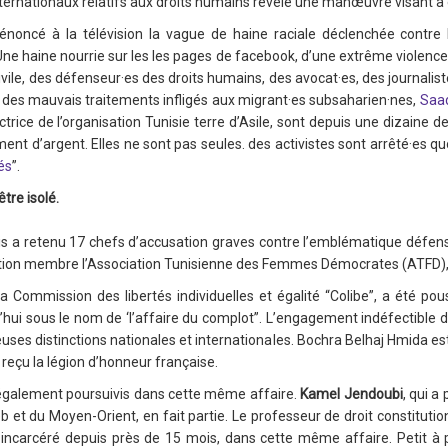
internationaux relatifs aux droits humains révèle une manœuvre visant à é
oncé à la télévision la vague de haine raciale déclenchée contre 
Une haine nourrie sur les les pages de facebook, d’une extrême violence 
ivile, des défenseur·es des droits humains, des avocat·es, des journalist
et des mauvais traitements infligés aux migrant·es subsaharien·nes,
Saa
ctrice de l’organisation Tunisie terre d’Asile, sont depuis une dizaine d
ment d’argent. Elles ne sont pas seules. des activistes sont arrêté·es 
és
”.
tre isolé.
nis a retenu 17 chefs d’accusation graves contre l’emblématique défens
ation membre l’Association Tunisienne des Femmes Démocrates (ATFD)
a Commission des libertés individuelles et égalité “Colibe”, a été pou
rd’hui sous le nom de ‘l’affaire du complot”. L’engagement indéfectible
uses distinctions nationales et internationales. Bochra Belhaj Hmida e
r reçu la légion d’honneur française.
également poursuivis dans cette même affaire.
Kamel Jendoubi
, qui a
b et du Moyen-Orient, en fait partie. Le professeur de droit constitutio
incarcéré depuis près de 15 mois, dans cette même affaire. Petit à 