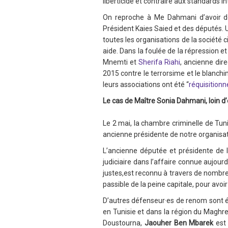
liberticide et contraire aux standards 
On reproche à Me Dahmani d’avoir dén
Président Kaies Saied et des députés. 
toutes les organisations de la société c
aide. Dans la foulée de la répression 
Mnemti et
Sherifa Riahi
, ancienne dire
2015 contre le terrorsime et le blanchi
leurs associations ont été “
réquisitionn
Le cas de Maître Sonia Dahmani, loin d’ê
Le 2 mai, la chambre criminelle de Tu
ancienne présidente de notre organis
L’ancienne députée et présidente de l
judiciaire dans l’affaire connue aujou
justes,est reconnu à travers de nombre
passible de la peine capitale, pour avoi
D’autres défenseur·es de renom sont 
en Tunisie et dans la région du Maghre
Doustourna,
Jaouher Ben Mbarek
est 