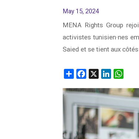
May 15, 2024
IRAQ
CONTACT
MENA Rights Group rejoin
JORDAN
activistes tunisien·nes em
KUWAIT
Saied et se tient aux côtés
LEBANON
LIBYA
Share
Facebook
X
Linked
Wh
MAURITANIA
MOROCCO
OMAN
PALESTINE
QATAR