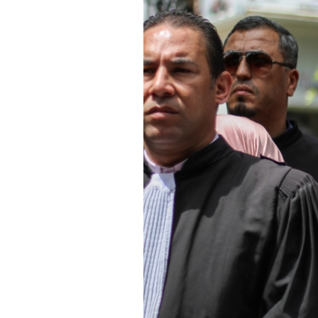
SAUDI ARABIA
SUDAN
SYRIA
TUNISIA
UNITED ARAB EMIRATE
YEMEN