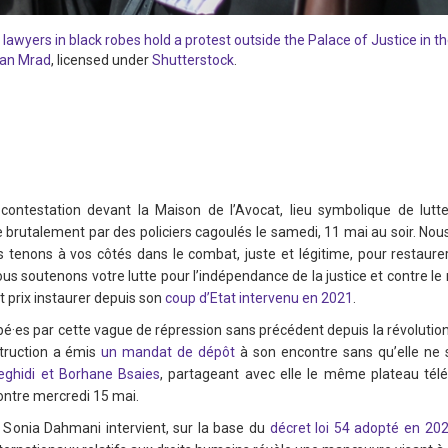
 lawyers in black robes hold a protest outside the Palace of Justice in t
an Mrad
, licensed under
Shutterstock
.
ontestation devant la Maison de l’Avocat, lieu symbolique de lutte
 brutalement par des policiers cagoulés le samedi, 11 mai au soir. Nou
enons à vos côtés dans le combat, juste et légitime, pour restaurer l
ous soutenons votre lutte pour l’indépendance de la justice et contre le r
t prix instaurer depuis son
coup d’Etat intervenu en 2021
.
s par cette vague de répression sans précédent depuis la révolution
struction a émis
un mandat de dépôt
à son encontre sans qu’elle ne 
ghidi et Borhane Bsaies
, partageant avec elle le même plateau télé
ontre mercredi 15 mai.
e Sonia Dahmani intervient, sur la base du
décret loi 54 adopté en 20