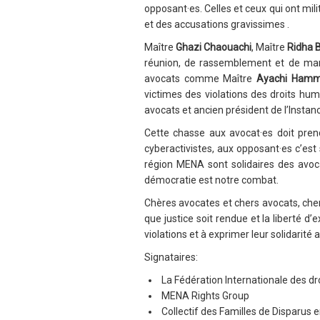
opposant·es. Celles et ceux qui ont mi
et des accusations gravissimes .
Maître
Ghazi Chaouachi
, Maître
Ridha B
réunion, de rassemblement et de manif
avocats comme Maître
Ayachi Ham
victimes des violations des droits hu
avocats et ancien président de l’Instance
Cette chasse aux avocat·es doit prend
cyberactivistes, aux opposant·es c’est
région MENA sont solidaires des avocat
démocratie est notre combat.
Chères avocates et chers avocats, cher
que justice soit rendue et la liberté 
violations et à exprimer leur solidarité 
Signataires:
La Fédération Internationale des dr
MENA Rights Group
Collectif des Familles de Disparus e