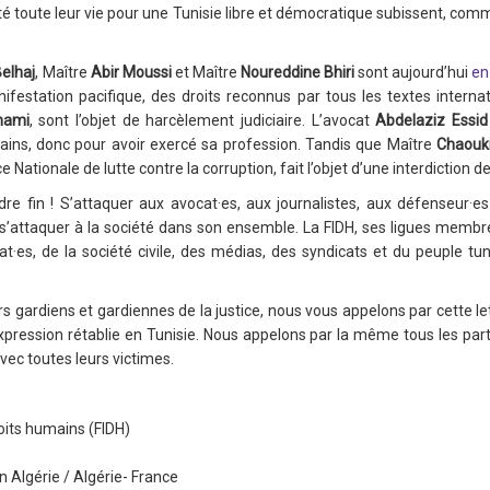
lité toute leur vie pour une Tunisie libre et démocratique subissent, co
elhaj
, Maître
Abir Moussi
et Maître
Noureddine Bhiri
sont aujourd’hui
en
estation pacifique, des droits reconnus par tous les textes internatio
mami
, sont l’objet de harcèlement judiciaire. L’avocat
Abdelaziz Essid
mains, donc pour avoir exercé sa profession. Tandis que Maître
Chaouki
 Nationale de lutte contre la corruption, fait l’objet d’une interdiction d
re fin ! S’attaquer aux avocat·es, aux journalistes, aux défenseur·es
 s’attaquer à la société dans son ensemble. La FIDH, ses ligues membr
·es, de la société civile, des médias, des syndicats et du peuple tun
s gardiens et gardiennes de la justice, nous vous appelons par cette let
d’expression rétablie en Tunisie. Nous appelons par la même tous les pa
avec toutes leurs victimes.
oits humains (FIDH)
n Algérie / Algérie- France