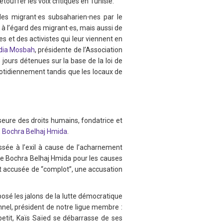
touffer les voix critiques en Tunisie.
les migrant·es subsaharien⋅nes par le
à l’égard des migrant·es, mais aussi de
es et des activistes qui leur viennent en
dia Mosbah
, présidente de l’Association
e jours détenues sur la base de la loi de
quotidiennement tandis que les locaux de
eure des droits humains, fondatrice et
,
Bochra Belhaj Hmida
.
ssée à l’exil à cause de l’acharnement
 de Bochra Belhaj Hmida pour les causes
st accusée de “complot”, une accusation
 posé les jalons de la lutte démocratique
nnel, président de notre ligue membre :
petit, Kaïs Saïed se débarrasse de ses