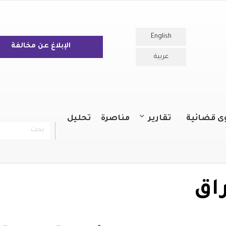
English
الإبلاغ عن مخالفة
عربية
ى قضائية
تقارير
مناصرة
تحليل
بحث
chercher
التقارير السنوية
التقارير
راق