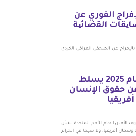
ﻓراج اﻟﻔوري ﻋن
ﯾﻘﺎت اﻟﻘﺿﺎﺋﯾﺔ
الإفراج عن الصحفي العراقي الكردي
تقرير الأمين العام للأمم المتحدة لعام 2025 يسلط
عن حقوق الإنسان
فريقيا
 الأمين العام للأمم المتحدة بشأن
شمال أفريقيا، ولا سيما في الجزائر