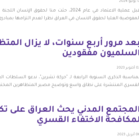
نيو 2024
قبل عملية الاعتماد في عام 2024، حثت منا لحقوق 
لمفوضية العليا لحقوق الانسان في العراق نظرا لعدم التزامها بمبادئ ا
عد مرور أربع سنوات، لا يزال المت
لسلميون مفقودين
كتوبر 2023
مناسبة الذكرى السنوية الرابعة لـ "حركة تشرين"، ندعو السلطات ال
لقسري المنتشرة على نطاق واسع وتوضيح مصير المتظاهرين المختف
لمجتمع المدني يحث العراق على تك
مكافحة الاختفاء القسري
بريل 2023