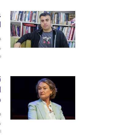
ﻋ
فلسطين
ا
قطر
24 س
السعودية
م
ش
السودان
سوريا
ا
تونس
ف
الإمارات
24 س
اليمن
ت
ا