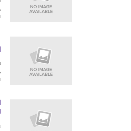
12 يو
ا
ب
ا
02 أ
ب
ا
ا
ل
06 أ