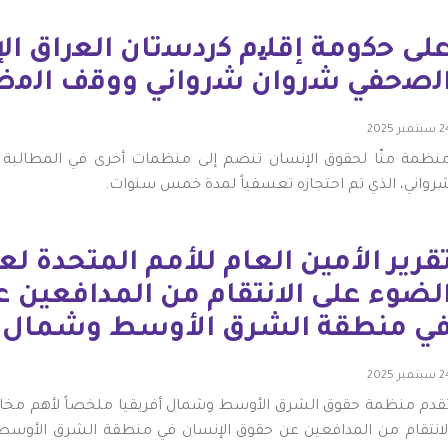
ﻠﻰ ﺣﻛوﻣﺔ إﻗﻠﯾم ﻛردﺳﺗﺎن اﻟﻌراق اﻹ
ﻟﺻﺣﻔﻲ ﺷروان ﺷرواﻧﻲ ووﻗف اﻟﻣﺿﺎ
بتمبر 2025
نظمة منّا لحقوق الإنسان تنضم إلى منظمات أخرى في المطالبة ب
رواني، الذي تم احتجازه تعسفياً لمدة خمس سنوات.
لضوء على الانتقام من المدافعين 
ي منطقة الشرق الأوسط وشمال أ
بتمبر 2025
قدم منظمة حقوق الشرق الأوسط وشمال أفريقيا ملخصاً لأهم مخاوف
لانتقام من المدافعين عن حقوق الإنسان في منطقة الشرق الأوسط و