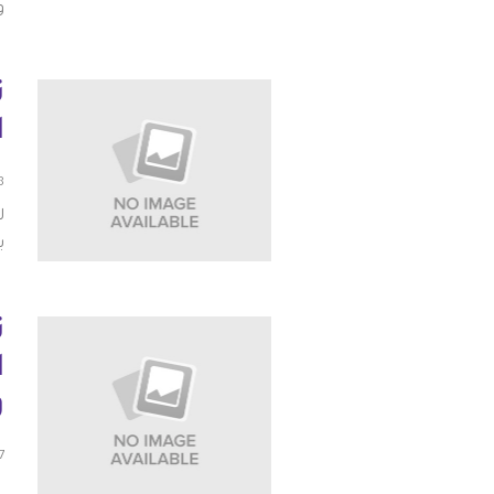
و
ت
ا
28 م
ب
ت
ا
و
17 ينا