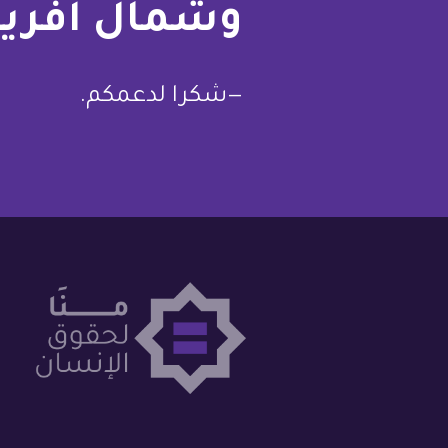
وشمال أفريق
—شكرا لدعمكم.