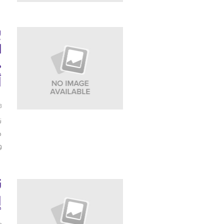
ا
ح
أ
08 أ
ت
ض
و
ت
إ