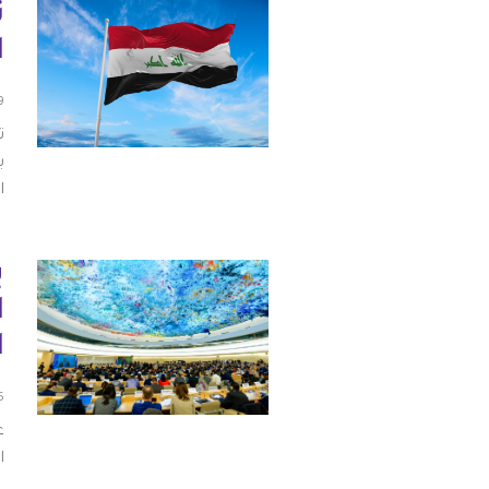
ت
شواغر
مصر
ا
اتصل بنا
العراق
09 د
ت
الأردن
ب
ا
الكويت
لبنان
ي
ا
ليبيا
ا
موريتانيا
15 أك
المغرب
ا
عمان